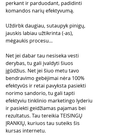
perkant ir parduodant, padidinti 
komandos narių efektyvumą.
Uždirbk daugiau, sutaupyk pinigų, 
jauskis labiau užtikrinta (-as), 
mėgaukis procesu…
Net jei dabar tau nesiseka vesti 
derybas, tu gali įvaldyti šiuos 
įgūdžius. Net jei šiuo metu tavo 
bendravimo gebėjimai nėra 100% 
efektyvūs ir retai pavyksta pasiekti 
norimo sandorio, tu gali tapti 
efektyviu tinklinio marketingo lyderiu 
ir pasiekti geidžiamas pajamas bei 
rezultatus. Tau tereikia TEISINGŲ 
ĮRANKIŲ, kuriuos tau suteiks šis 
kursas internetu.