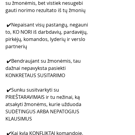
su žmonėmis, bet vistiek nesugebi 
gauti norimo rezultato iš tų žmonių
 ✔️Nepaisant visų pastangų, negauni 
to, KO NORI iš darbdavių, pardavėjų, 
pirkėjų, komandos, lyderių ir verslo 
partnerių
 ✔️Bendraujant su žmonėmis, tau 
dažnai nepavyksta pasiekti 
KONKRETAUS SUSITARIMO
 ✔️Sunku susitvarkyti su 
PRIEŠTARAVIMAIS ir tu nežinai, ką 
atsakyti žmonėms, kurie užduoda 
SUDĖTINGUS ARBA NEPATOGIUS 
KLAUSIMUS
 ✔️Kai kyla KONFLIKTAI komandoje, 