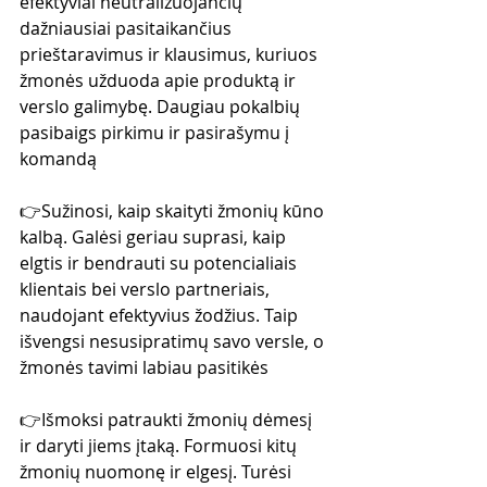
efektyviai neutralizuojančių 
dažniausiai pasitaikančius 
prieštaravimus ir klausimus, kuriuos 
žmonės užduoda apie produktą ir 
verslo galimybę. Daugiau pokalbių 
pasibaigs pirkimu ir pasirašymu į 
komandą
👉Sužinosi, kaip skaityti žmonių kūno 
kalbą. Galėsi geriau suprasi, kaip 
elgtis ir bendrauti su potencialiais 
klientais bei verslo partneriais, 
naudojant efektyvius žodžius. Taip 
išvengsi nesusipratimų savo versle, o 
žmonės tavimi labiau pasitikės
👉Išmoksi patraukti žmonių dėmesį 
ir daryti jiems įtaką. Formuosi kitų 
žmonių nuomonę ir elgesį. Turėsi 