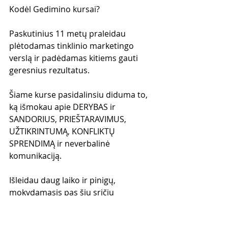
Kodėl Gedimino kursai?
Paskutinius 11 metų praleidau 
plėtodamas tinklinio marketingo 
verslą ir padėdamas kitiems gauti 
geresnius rezultatus.
Šiame kurse pasidalinsiu diduma to, 
ką išmokau apie DERYBAS ir 
SANDORIUS, PRIEŠTARAVIMUS, 
UŽTIKRINTUMĄ, KONFLIKTŲ 
SPRENDIMĄ ir neverbalinė 
komunikaciją.
Išleidau daug laiko ir pinigų, 
mokydamasis pas šių sričių 
ekspertus. Išmokti įgūdžiai po to 
labai pasitarnavo versle, todėl noriu 