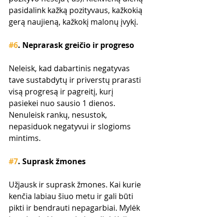
pasidalink kažką pozityvaus, kažkokią 
gerą naujieną, kažkokį malonų įvykį.
#6
. Neprarask greičio ir progreso
Neleisk, kad dabartinis negatyvas 
tave sustabdytų ir priverstų prarasti 
visą progresą ir pagreitį, kurį 
pasiekei nuo sausio 1 dienos. 
Nenuleisk rankų, nesustok, 
nepasiduok negatyvui ir slogioms 
mintims.
#7
. Suprask žmones
Užjausk ir suprask žmones. Kai kurie 
kenčia labiau šiuo metu ir gali būti 
pikti ir bendrauti nepagarbiai. Mylėk 