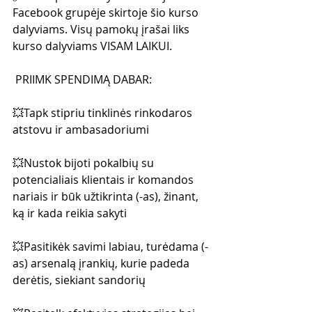
Facebook grupėje skirtoje šio kurso 
dalyviams. Visų pamokų įrašai liks 
kurso dalyviams VISAM LAIKUI.
 PRIIMK SPENDIMĄ DABAR:
💥Tapk stipriu tinklinės rinkodaros 
atstovu ir ambasadoriumi
💥Nustok bijoti pokalbių su 
potencialiais klientais ir komandos 
nariais ir būk užtikrinta (-as), žinant, 
ką ir kada reikia sakyti
💥Pasitikėk savimi labiau, turėdama (-
as) arsenalą įrankių, kurie padeda 
derėtis, siekiant sandorių