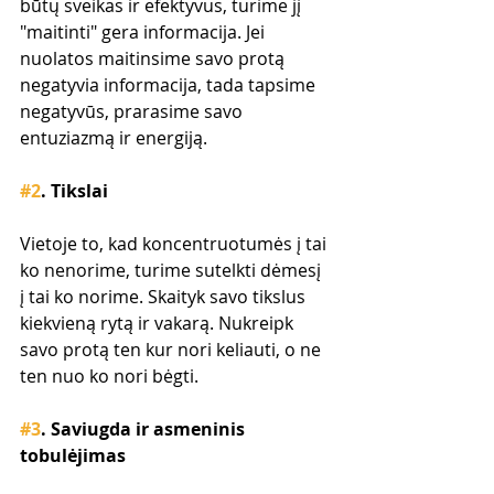
būtų sveikas ir efektyvus, turime jį 
"maitinti" gera informacija. Jei 
nuolatos maitinsime savo protą 
negatyvia informacija, tada tapsime 
negatyvūs, prarasime savo 
entuziazmą ir energiją.
#2
. Tikslai
Vietoje to, kad koncentruotumės į tai 
ko nenorime, turime sutelkti dėmesį 
į tai ko norime. Skaityk savo tikslus 
kiekvieną rytą ir vakarą. Nukreipk 
savo protą ten kur nori keliauti, o ne 
ten nuo ko nori bėgti.
#3
. Saviugda ir asmeninis 
tobulėjimas