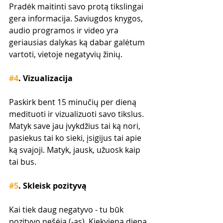
Pradėk maitinti savo protą tikslingai 
gera informacija. Saviugdos knygos, 
audio programos ir video yra 
geriausias dalykas ką dabar galėtum 
vartoti, vietoje negatyvių žinių.
#4
. Vizualizacija
Paskirk bent 15 minučių per dieną 
medituoti ir vizualizuoti savo tikslus. 
Matyk save jau įvykdžius tai ką nori, 
pasiekus tai ko sieki, įsigijus tai apie 
ką svajoji. Matyk, jausk, užuosk kaip 
tai bus.
#5
. Skleisk pozityvą
Kai tiek daug negatyvo - tu būk 
pozityvo nešėja (-as). Kiekvieną dieną 