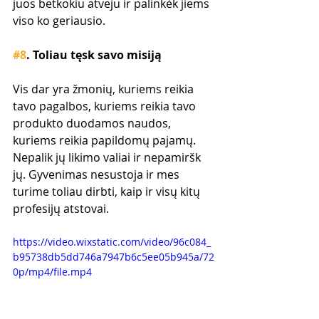
juos betkokiu atveju ir palinkėk jiems 
viso ko geriausio.
#8
. Toliau tęsk savo misiją
Vis dar yra žmonių, kuriems reikia 
tavo pagalbos, kuriems reikia tavo 
produkto duodamos naudos, 
kuriems reikia papildomų pajamų. 
Nepalik jų likimo valiai ir nepamiršk 
jų. Gyvenimas nesustoja ir mes 
turime toliau dirbti, kaip ir visų kitų 
profesijų atstovai.
https://video.wixstatic.com/video/96c084_
b95738db5dd746a7947b6c5ee05b945a/72
0p/mp4/file.mp4