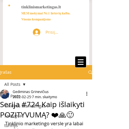
tinklinismarketingas.lt
MLM mokymai Nr.1 lietuvių kalba.
Visoms kompanijoms
Prisijungti
Įrašas
All Posts
Gediminas Grinevičius
All Posts
2022-02-25
7 min. skaitymo
Serija #724 Kaip išlaikyti
Tinklinis Marketingas
POZITYVUMĄ? ❤️🙏🙂
Saviugda
Tinklinio marketingo versle yra labai 
turinys