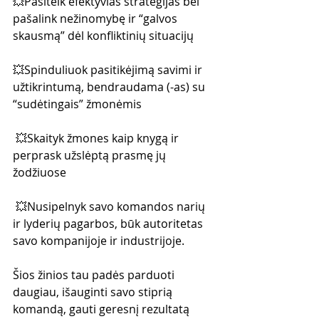
💥Pasitelk efektyvias strategijas bei 
pašalink nežinomybę ir “galvos 
skausmą” dėl konfliktinių situacijų  
💥Spinduliuok pasitikėjimą savimi ir 
užtikrintumą, bendraudama (-as) su 
“sudėtingais” žmonėmis
 💥Skaityk žmones kaip knygą ir 
perprask užslėptą prasmę jų 
žodžiuose
 💥Nusipelnyk savo komandos narių 
ir lyderių pagarbos, būk autoritetas 
savo kompanijoje ir industrijoje.
Šios žinios tau padės parduoti 
daugiau, išauginti savo stiprią 
komandą, gauti geresnį rezultatą 