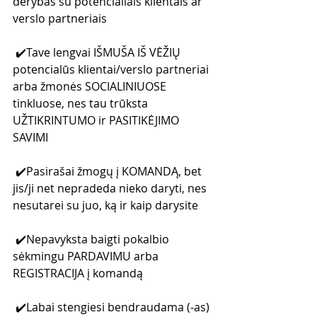
derybas su potencialiais klientais ar 
verslo partneriais
 ✔️Tave lengvai IŠMUŠA IŠ VĖŽIŲ 
potencialūs klientai/verslo partneriai 
arba žmonės SOCIALINIUOSE 
tinkluose, nes tau trūksta 
UŽTIKRINTUMO ir PASITIKĖJIMO 
SAVIMI
 ✔️Pasirašai žmogų į KOMANDĄ, bet 
jis/ji net nepradeda nieko daryti, nes 
nesutarei su juo, ką ir kaip darysite
 ✔️Nepavyksta baigti pokalbio 
sėkmingu PARDAVIMU arba 
REGISTRACIJA į komandą
 ✔️Labai stengiesi bendraudama (-as) 