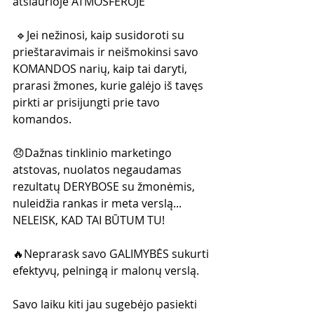
atšiaurioje ATMOSFEROJE
 🔹Jei nežinosi, kaip susidoroti su 
prieštaravimais ir neišmokinsi savo 
KOMANDOS narių, kaip tai daryti, 
prarasi žmones, kurie galėjo iš tavęs 
pirkti ar prisijungti prie tavo 
komandos.
😞Dažnas tinklinio marketingo 
atstovas, nuolatos negaudamas 
rezultatų DERYBOSE su žmonėmis, 
nuleidžia rankas ir meta verslą... 
NELEISK, KAD TAI BŪTUM TU!
🔥Neprarask savo GALIMYBĖS sukurti 
efektyvų, pelningą ir malonų verslą.
Savo laiku kiti jau sugebėjo pasiekti 