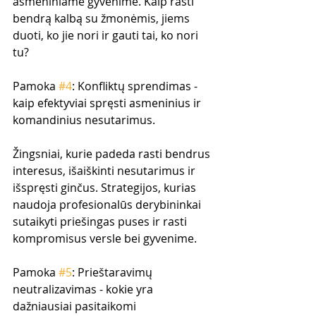
asmeniniame gyvenime. Kaip rasti 
bendrą kalbą su žmonėmis, jiems 
duoti, ko jie nori ir gauti tai, ko nori 
tu?
Pamoka 
#4
: Konfliktų sprendimas - 
kaip efektyviai spręsti asmeninius ir 
komandinius nesutarimus.
Žingsniai, kurie padeda rasti bendrus 
interesus, išaiškinti nesutarimus ir 
išspręsti ginčus. Strategijos, kurias 
naudoja profesionalūs derybininkai 
sutaikyti priešingas puses ir rasti 
kompromisus versle bei gyvenime.
Pamoka 
#5
: Prieštaravimų 
neutralizavimas - kokie yra 
dažniausiai pasitaikomi 