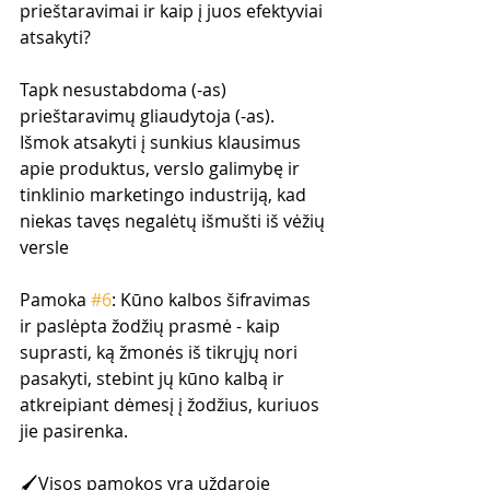
prieštaravimai ir kaip į juos efektyviai 
atsakyti?
Tapk nesustabdoma (-as) 
prieštaravimų gliaudytoja (-as). 
Išmok atsakyti į sunkius klausimus 
apie produktus, verslo galimybę ir 
tinklinio marketingo industriją, kad 
niekas tavęs negalėtų išmušti iš vėžių 
versle
Pamoka 
#6
: Kūno kalbos šifravimas 
ir paslėpta žodžių prasmė - kaip 
suprasti, ką žmonės iš tikrųjų nori 
pasakyti, stebint jų kūno kalbą ir 
atkreipiant dėmesį į žodžius, kuriuos 
jie pasirenka.
🖌Visos pamokos yra uždaroje 