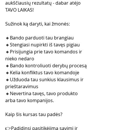
aukščiausių rezultatų - dabar atėjo 
TAVO LAIKAS!
Sužinok ką daryti, kai žmonės:
🔸Bando parduoti tau brangiau
🔸Stengiasi nupirkti iš tavęs pigiau
🔸Prisijungia prie tavo komandos ir 
nieko nedaro
🔸Bando kontroliuoti derybų procesą
🔸Kelia konfliktus tavo komandoje
🔸Užduoda tau sunkius klausimus ir 
prieštaravimus
🔸Nevertina tavęs, tavo produkto 
arba tavo kompanijos.
Kaip šis kursas tau padės?
👉Padidinsi pasitikėjimą savimi ir 