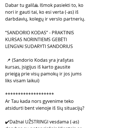
Dabar tu gali!🙏 Išmok pasiekti to, ko 
nori ir gauti tai, ko esi verta (-as) iš 
darbdavių, kolegų ir verslo partnerių.
“SANDORIO KODAS” - PRAKTINIS 
KURSAS NORINTIEMS GEBĖTI 
LENGVAI SUDARYTI SANDORIUS
 📌 (Sandorio Kodas yra įrašytas 
kursas, įsigijus iš karto gausite 
prieigą prie visų pamokų ir jos jums 
liks visam laikui)
*******************
Ar Tau kada nors gyvenime teko 
atsidurti bent vienoje iš šių situacijų?
✔️Dažnai UŽSTRINGI vesdama (-as) 