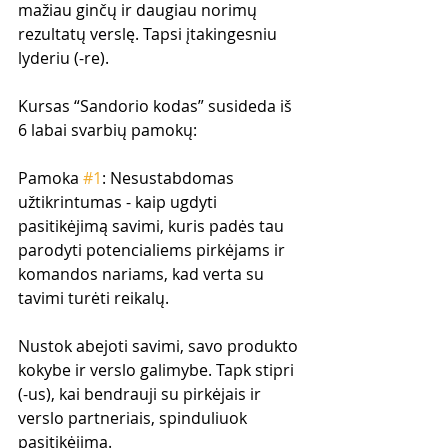
mažiau ginčų ir daugiau norimų 
rezultatų verslę. Tapsi įtakingesniu 
lyderiu (-re).
Kursas “Sandorio kodas” susideda iš 
6 labai svarbių pamokų:
Pamoka 
#1
: Nesustabdomas 
užtikrintumas - kaip ugdyti 
pasitikėjimą savimi, kuris padės tau 
parodyti potencialiems pirkėjams ir 
komandos nariams, kad verta su 
tavimi turėti reikalų.
Nustok abejoti savimi, savo produkto 
kokybe ir verslo galimybe. Tapk stipri 
(-us), kai bendrauji su pirkėjais ir 
verslo partneriais, spinduliuok 
pasitikėjimą.