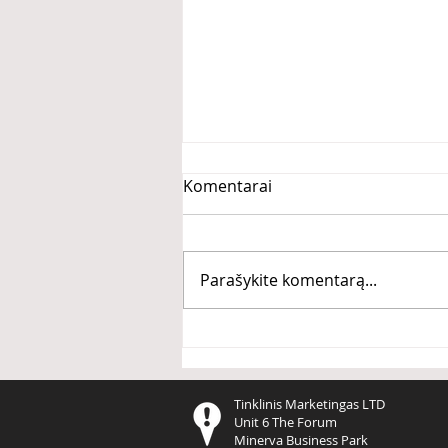
Komentarai
Parašykite komentarą...
Kas bendro tarp Kobe
Bryant, Michael Jordan ir
Cristiano Ronaldo?
Tinklinis Marketingas LTD
Unit 6 The Forum
Minerva Business Park