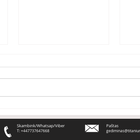
Dirbk taip, lyg kompanija
Kaip
tau priklausytų
stre
vers
Skambink/Whatsap/Viber
Paštas
T: +447737647668
gediminas@titaniu