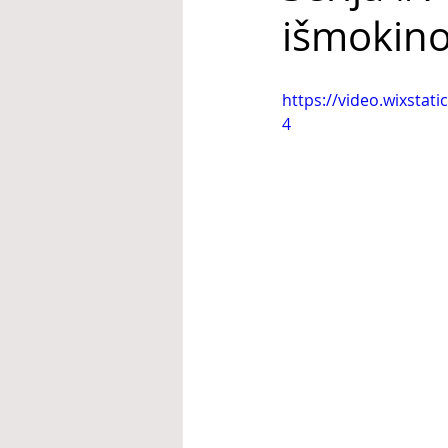
išmokin
https://video.wixsta
4