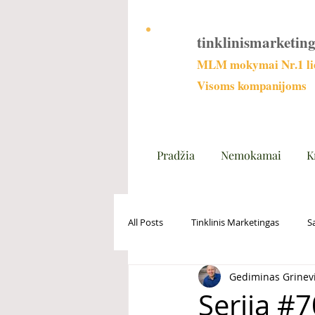
tinklinismarketing
MLM mokymai Nr.1 lie
Visoms kompanijoms
Pradžia
Nemokamai
K
All Posts
Tinklinis Marketingas
S
Gediminas Grinev
Serija #7