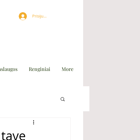
Prisijungti
aslaugos
Renginiai
More
 tave