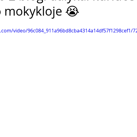
o mokykloje 😭
tic.com/video/96c084_911a96bd8cba4314a14df57f1298cef1/7