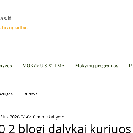
as.lt
tuvių kalba.
nygos
MOKYMŲ SISTEMA
Mokymų programos
P
aviugda
turinys
ičius
2020-04-04
0 min. skaitymo
0 2 blogi dalykai kuriuos