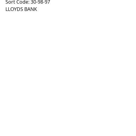
Sort Code: 30-98-97
LLOYDS BANK
Kai sumokėsi atsiųsk man 
apmokėjimo nuotrauką ir savo 
elektroninio pašto adresą į mano 
Facebook 
www.facebook.com/gediminas.grinevi
cius
 ir pasiprašyk, kad pridėčiau tave 
prie kurso internetu “MAGNETINIS 
LYDERIS" grupės.
Jei turi klausimų rašyk man - su 
malonumu atsakysiu.  
Iki pasimatymo kurso viduje!
(Magnetinis Lyderis tai įrašytas 
kursas. Įsigijus šį kursą iš karto gausi 