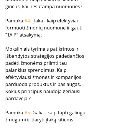
ginčus, kai nesutampa nuomonės?
Pamoka 
#4
: Įtaka - kaip efektyviai 
formuoti žmonių nuomonę ir gauti 
“TAIP” atsakymą.
Moksliniais tyrimais patikrintos ir 
išbandytos strategijos padedančios 
padėti žmonėms priimti tau 
palankius sprendimus. Kaip 
efektyviausi žmonės ir kompanijos 
parduoda produktus ir paslaugas. 
Kokius principus naudoja geriausi 
pardavėjai?
Pamoka 
#5
: Galia - kaip tapti galingu 
žmogumi ir daryti įtaką kitiems.