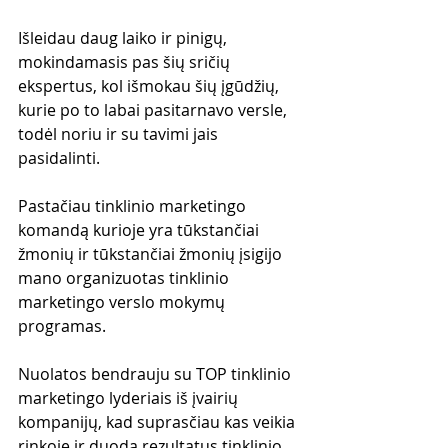
Išleidau daug laiko ir pinigų, 
mokindamasis pas šių sričių 
ekspertus, kol išmokau šių įgūdžių, 
kurie po to labai pasitarnavo versle, 
todėl noriu ir su tavimi jais 
pasidalinti.
Pastačiau tinklinio marketingo 
komandą kurioje yra tūkstančiai 
žmonių ir tūkstančiai žmonių įsigijo 
mano organizuotas tinklinio 
marketingo verslo mokymų 
programas. 
Nuolatos bendrauju su TOP tinklinio 
marketingo lyderiais iš įvairių 
kompanijų, kad suprasčiau kas veikia 
rinkoje ir duoda rezultatus tinklinio 