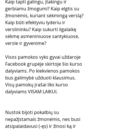
Kaip tapti galingu, įtakingu ir 
gerbiamu žmogumi? Kaip elgtis su 
žmonėmis, kuriant sėkmingą verslą? 
Kaip būti efektyviu lyderiu ir 
verslininku? Kaip sukurti ilgalaikę 
sėkmę asmeniniuose santykiuose, 
versle ir gyvenime?
Visos pamokos vyks gyvai uždaroje 
Facebook grupėje skirtoje šio kurso 
dalyviams. Po kiekvienos pamokos 
bus galimybė užduoti klausimus. 
Visų pamokų įrašai liks kurso 
dalyviams VISAM LAIKUI.
Nustok bijoti pokalbių su 
nepažįstamais žmonėmis, nes busi 
atsipalaidavusi (-ęs) ir žinosi ką ir 