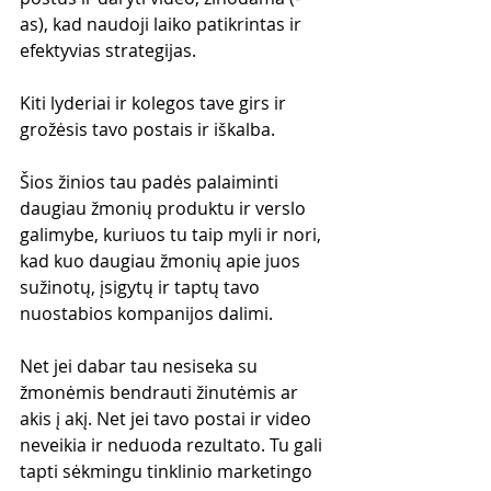
as), kad naudoji laiko patikrintas ir 
efektyvias strategijas.
Kiti lyderiai ir kolegos tave girs ir 
grožėsis tavo postais ir iškalba.
Šios žinios tau padės palaiminti 
daugiau žmonių produktu ir verslo 
galimybe, kuriuos tu taip myli ir nori, 
kad kuo daugiau žmonių apie juos 
sužinotų, įsigytų ir taptų tavo 
nuostabios kompanijos dalimi.
Net jei dabar tau nesiseka su 
žmonėmis bendrauti žinutėmis ar 
akis į akį. Net jei tavo postai ir video 
neveikia ir neduoda rezultato. Tu gali 
tapti sėkmingu tinklinio marketingo 