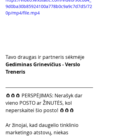
9d0ba30b85924100a778b0c9a9c7d7d5/72
0p/mp4/file.mp4
Tavo draugas ir partneris sėkmėje
Gediminas Grinevičius - Verslo 
Treneris
🧲🧲🧲 PERSPĖJIMAS: Nerašyk dar 
vieno POSTO ar ŽINUTĖS, kol 
neperskaitei šio posto! 🧲🧲🧲
Ar žinojai, kad daugelio tinklinio 
marketingo atstovų, niekas 