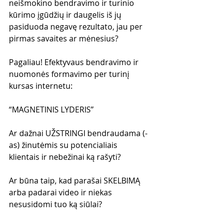
neišmokino bendravimo ir turinio 
kūrimo įgūdžių ir daugelis iš jų 
pasiduoda negavę rezultato, jau per 
pirmas savaites ar mėnesius?
Pagaliau! Efektyvaus bendravimo ir 
nuomonės formavimo per turinį 
kursas internetu:
“MAGNETINIS LYDERIS”
Ar dažnai UŽSTRINGI bendraudama (-
as) žinutėmis su potencialiais 
klientais ir nebežinai ką rašyti? 
Ar būna taip, kad parašai SKELBIMĄ 
arba padarai video ir niekas 
nesusidomi tuo ką siūlai?