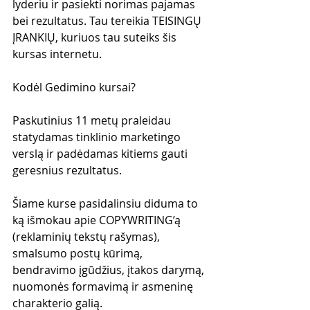
lyderiu ir pasiekti norimas pajamas 
bei rezultatus. Tau tereikia TEISINGŲ 
ĮRANKIŲ, kuriuos tau suteiks šis 
kursas internetu.
Kodėl Gedimino kursai?
Paskutinius 11 metų praleidau 
statydamas tinklinio marketingo 
verslą ir padėdamas kitiems gauti 
geresnius rezultatus. 
Šiame kurse pasidalinsiu diduma to 
ką išmokau apie COPYWRITING’ą 
(reklaminių tekstų rašymas), 
smalsumo postų kūrimą, 
bendravimo įgūdžius, įtakos darymą, 
nuomonės formavimą ir asmeninę 
charakterio galią. 