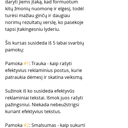
daryti jiems įtaką, kad formuotum 
kitų žmonių nuomonę ir elgesį, todėl 
turėsi mažiau ginčų ir daugiau 
norimų rezultatų verslę, ko pasekoje 
tapsi įtakingesniu lyderiu.
Šis kursas susideda iš 5 labai svarbių 
pamokų:
Pamoka 
#1
: Trauka - kaip rašyti 
efektyvius reklaminius postus, kurie 
patraukia dėmesį ir skatina veiksmą.
Sužinok iš ko susideda efektyvūs 
reklaminiai tekstai. Išmok juos rašyti 
pažingsniui. Niekada nebeužstrigsi 
kuriant efektyvius tekstus.
Pamoka 
#2
: Smalsumas - kaip sukurti 