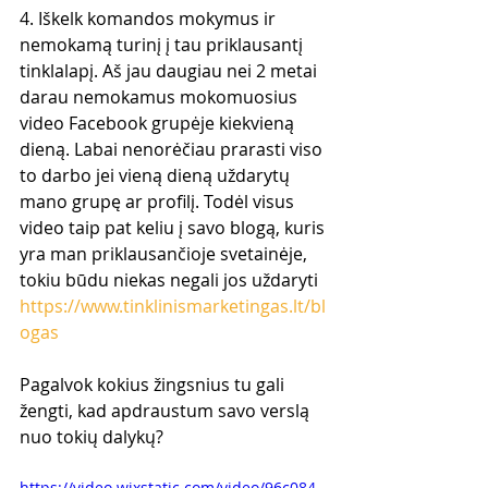
4. Iškelk komandos mokymus ir 
nemokamą turinį į tau priklausantį 
tinklalapį. Aš jau daugiau nei 2 metai 
darau nemokamus mokomuosius 
video Facebook grupėje kiekvieną 
dieną. Labai nenorėčiau prarasti viso 
to darbo jei vieną dieną uždarytų 
mano grupę ar profilį. Todėl visus 
video taip pat keliu į savo blogą, kuris 
yra man priklausančioje svetainėje, 
tokiu būdu niekas negali jos uždaryti 
https://www.tinklinismarketingas.lt/bl
ogas
Pagalvok kokius žingsnius tu gali 
žengti, kad apdraustum savo verslą 
nuo tokių dalykų?
https://video.wixstatic.com/video/96c084_