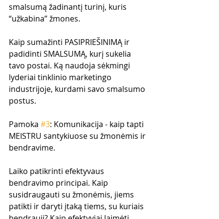
smalsumą žadinantį turinį, kuris 
“užkabina” žmones.
Kaip sumažinti PASIPRIEŠINIMĄ ir 
padidinti SMALSUMĄ, kurį sukelia 
tavo postai. Ką naudoja sėkmingi 
lyderiai tinklinio marketingo 
industrijoje, kurdami savo smalsumo 
postus.
Pamoka 
#3
: Komunikacija - kaip tapti 
MEISTRU santykiuose su žmonėmis ir 
bendravime.
Laiko patikrinti efektyvaus 
bendravimo principai. Kaip 
susidraugauti su žmonėmis, jiems 
patikti ir daryti įtaką tiems, su kuriais 
bendrauji? Kaip efektyviai laimėti 