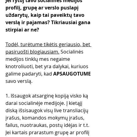
Jei rytoj tavo socialinės medijos 
profilį, grupę ar verslo puslapį 
uždarytų, kaip tai paveiktų tavo 
verslą ir pajamas? Tikriausiai gana 
stirpiai ar ne?
Todėl, turėtume tikėtis geriausio, bet 
pasiruošti blogiausiam.
 Socialinės 
medijos tinklų mes negaime 
knotroliuoti, bet yra dalykai, kuriuos 
galime padaryti, kad 
APSAUGOTUME
savo verslą.
1. Išsaugok atsarginę kopiją visko ką 
darai socialinėje medijoje. Į kietąjį 
diską išsisaugok visų live transliacijų 
įrašus, komandos mokymų įrašus, 
failus, nuotraukas, postų idėjas ir t.t. 
Jei kartais prarastum grupę ar profilį 