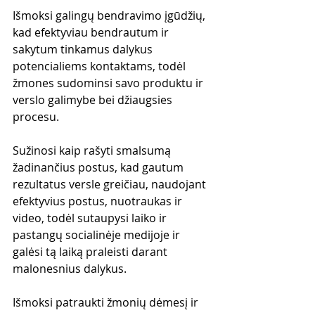
Išmoksi galingų bendravimo įgūdžių, 
kad efektyviau bendrautum ir 
sakytum tinkamus dalykus 
potencialiems kontaktams, todėl 
žmones sudominsi savo produktu ir 
verslo galimybe bei džiaugsies 
procesu.
Sužinosi kaip rašyti smalsumą 
žadinančius postus, kad gautum 
rezultatus versle greičiau, naudojant 
efektyvius postus, nuotraukas ir 
video, todėl sutaupysi laiko ir 
pastangų socialinėje medijoje ir 
galėsi tą laiką praleisti darant 
malonesnius dalykus.
Išmoksi patraukti žmonių dėmesį ir 