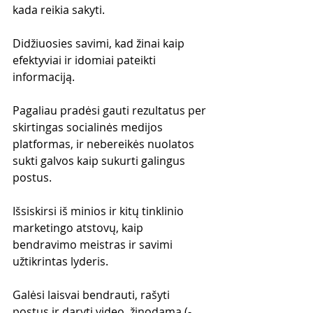
kada reikia sakyti.
Didžiuosies savimi, kad žinai kaip 
efektyviai ir idomiai pateikti 
informaciją.
Pagaliau pradėsi gauti rezultatus per 
skirtingas socialinės medijos 
platformas, ir nebereikės nuolatos 
sukti galvos kaip sukurti galingus 
postus.
Išsiskirsi iš minios ir kitų tinklinio 
marketingo atstovų, kaip 
bendravimo meistras ir savimi 
užtikrintas lyderis.
Galėsi laisvai bendrauti, rašyti 
postus ir daryti video, žinodama (-