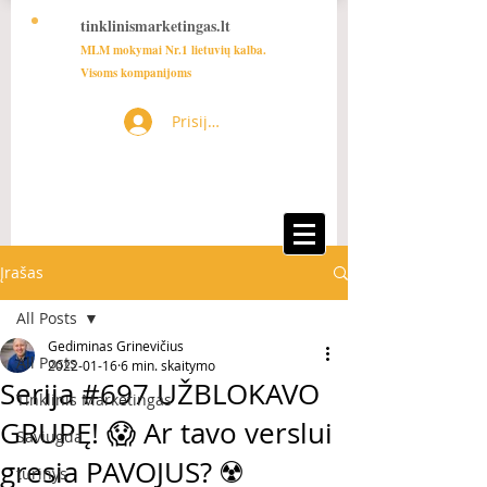
tinklinismarketingas.lt
MLM mokymai Nr.1 lietuvių kalba.
Visoms kompanijoms
Prisijungti
Įrašas
All Posts
Gediminas Grinevičius
All Posts
2022-01-16
6 min. skaitymo
Serija #697 UŽBLOKAVO
Tinklinis Marketingas
GRUPĘ! 😱 Ar tavo verslui
Saviugda
gresia PAVOJUS? ☢️
turinys