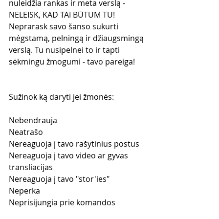
nuleidžia rankas ir meta verslą - 
NELEISK, KAD TAI BŪTUM TU! 
Neprarask savo šanso sukurti 
mėgstamą, pelningą ir džiaugsmingą 
verslą. Tu nusipelnei to ir tapti 
sėkmingu žmogumi - tavo pareiga!
Sužinok ką daryti jei žmonės:
Nebendrauja
Neatrašo
Nereaguoja į tavo rašytinius postus
Nereaguoja į tavo video ar gyvas 
transliacijas
Nereaguoja į tavo "stor'ies"
Neperka
Neprisijungia prie komandos