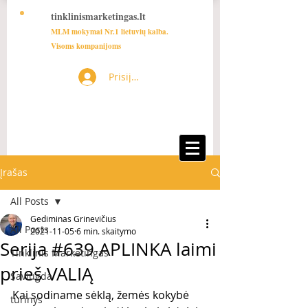
tinklinismarketingas.lt
MLM mokymai Nr.1 lietuvių kalba.
Visoms kompanijoms
Prisijungti
Įrašas
All Posts
Gediminas Grinevičius
All Posts
2021-11-05
6 min. skaitymo
Serija #639 APLINKA laimi
Tinklinis Marketingas
prieš VALIĄ
Saviugda
Kai sodiname sėklą, žemės kokybė 
turinys