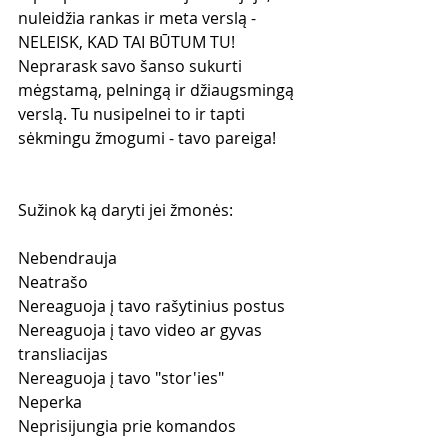
nuleidžia rankas ir meta verslą - 
NELEISK, KAD TAI BŪTUM TU! 
Neprarask savo šanso sukurti 
mėgstamą, pelningą ir džiaugsmingą 
verslą. Tu nusipelnei to ir tapti 
sėkmingu žmogumi - tavo pareiga!
Sužinok ką daryti jei žmonės:
Nebendrauja
Neatrašo
Nereaguoja į tavo rašytinius postus
Nereaguoja į tavo video ar gyvas 
transliacijas
Nereaguoja į tavo "stor'ies"
Neperka
Neprisijungia prie komandos