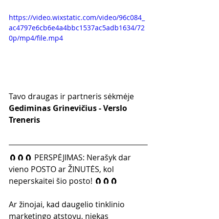
https://video.wixstatic.com/video/96c084_
ac4797e6cb6e4a4bbc1537ac5adb1634/72
0p/mp4/file.mp4
Tavo draugas ir partneris sėkmėje
Gediminas Grinevičius - Verslo 
Treneris
🧲🧲🧲 PERSPĖJIMAS: Nerašyk dar 
vieno POSTO ar ŽINUTĖS, kol 
neperskaitei šio posto! 🧲🧲🧲
Ar žinojai, kad daugelio tinklinio 
marketingo atstovų, niekas 