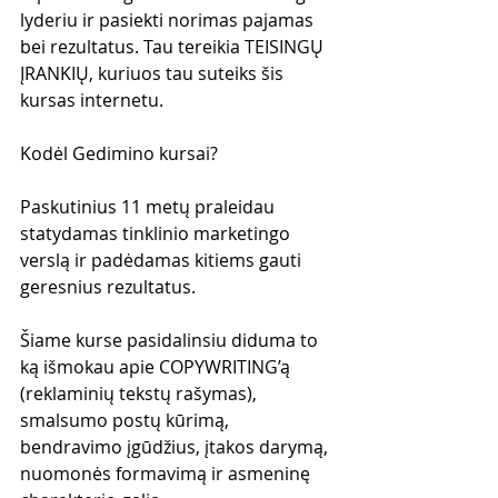
lyderiu ir pasiekti norimas pajamas 
bei rezultatus. Tau tereikia TEISINGŲ 
ĮRANKIŲ, kuriuos tau suteiks šis 
kursas internetu.
Kodėl Gedimino kursai?
Paskutinius 11 metų praleidau 
statydamas tinklinio marketingo 
verslą ir padėdamas kitiems gauti 
geresnius rezultatus. 
Šiame kurse pasidalinsiu diduma to 
ką išmokau apie COPYWRITING’ą 
(reklaminių tekstų rašymas), 
smalsumo postų kūrimą, 
bendravimo įgūdžius, įtakos darymą, 
nuomonės formavimą ir asmeninę 