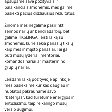
apsupame save pozityviais ir 
palaikančiais žmonėmis, mes galime 
pasiekti pačius didžiausius rezultatus.
Žinoma mes negalime pasirinkti 
šeimos narių ar bendradarbių, bet 
galime TIKSLINGAI leisti laiką su 
žmonėmis, kurie sekia panašių tikslų 
kaip mes ir mąsto panašiai. Tai gali 
būti mūsų lyderiai, mentoriai, 
komandos nariai ar mastermind 
grupių nariai. 
Leisdami laiką pozityvioje aplinkoje 
mes pasieksime kur kas daugiau ir 
nuolatos pakrauname savo 
"baterijas", kad turėtume energijos ir 
entuziazmo, taip reikalingo mūsų 
verslo augimui.