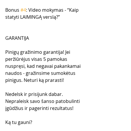
Bonus 
#4
: Video mokymas - “Kaip 
statyti LAIMINGĄ verslą?”
GARANTIJA
Pinigų gražinimo garantija! Jei 
peržiūrėjus visas 5 pamokas 
nuspręsi, kad negavai pakankamai 
naudos - gražinsime sumokėtus 
pinigus. Neturi ką prarasti!
Nedelsk ir prisijunk dabar. 
Nepraleisk savo šanso patobulinti 
įgūdžius ir pagerinti rezultatus!
Ką tu gauni?