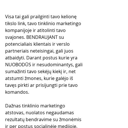
Visa tai gali prailginti tavo kelionę 
tikslo link, tavo tinklinio marketingo 
kompanijoje ir atitolinti tavo 
svajones. BENDRAUJANT su 
potencialiais klientais ir verslo 
partneriais neteisingai, gali juos 
atbaidyti. Darant postus kurie yra 
NUOBODŪS ir nesudominantys, gali 
sumažinti tavo sekėjų kiekį ir, net 
atstumti žmones, kurie galėjo iš 
tavęs pirkti ar prisijungti prie tavo 
komandos.
Dažnas tinklinio marketingo 
atstovas, nuolatos negaudamas 
rezultatų bendravime su žmonėmis 
ir per postus socialinėje medijoje, 