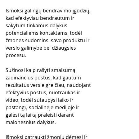
Išmoksi galingų bendravimo įgūdžių, 
kad efektyviau bendrautum ir 
sakytum tinkamus dalykus 
potencialiems kontaktams, todėl 
žmones sudominsi savo produktu ir 
verslo galimybe bei džiaugsies 
procesu.
Sužinosi kaip rašyti smalsumą 
žadinančius postus, kad gautum 
rezultatus versle greičiau, naudojant 
efektyvius postus, nuotraukas ir 
video, todėl sutaupysi laiko ir 
pastangų socialinėje medijoje ir 
galėsi tą laiką praleisti darant 
malonesnius dalykus.
Išmoksi patraukti žmonių dėmesį ir 