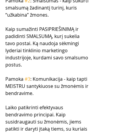
Pamoka 
#2
: Smalsumas - kaip sukurti 
smalsumą žadinantį turinį, kuris 
“užkabina” žmones.
Kaip sumažinti PASIPRIEŠINIMĄ ir 
padidinti SMALSUMĄ, kurį sukelia 
tavo postai. Ką naudoja sėkmingi 
lyderiai tinklinio marketingo 
industrijoje, kurdami savo smalsumo 
postus.
Pamoka 
#3
: Komunikacija - kaip tapti 
MEISTRU santykiuose su žmonėmis ir 
bendravime.
Laiko patikrinti efektyvaus 
bendravimo principai. Kaip 
susidraugauti su žmonėmis, jiems 
patikti ir daryti įtaką tiems, su kuriais 