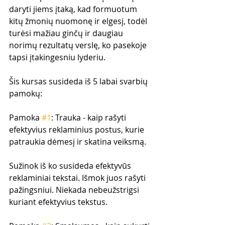
daryti jiems įtaką, kad formuotum 
kitų žmonių nuomonę ir elgesį, todėl 
turėsi mažiau ginčų ir daugiau 
norimų rezultatų verslę, ko pasekoje 
tapsi įtakingesniu lyderiu.
Šis kursas susideda iš 5 labai svarbių 
pamokų:
Pamoka 
#1
: Trauka - kaip rašyti 
efektyvius reklaminius postus, kurie 
patraukia dėmesį ir skatina veiksmą.
Sužinok iš ko susideda efektyvūs 
reklaminiai tekstai. Išmok juos rašyti 
pažingsniui. Niekada nebeužstrigsi 
kuriant efektyvius tekstus.