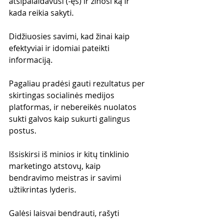
atsipalaidavusi (-ęs) ir žinosi ką ir 
kada reikia sakyti.
Didžiuosies savimi, kad žinai kaip 
efektyviai ir idomiai pateikti 
informaciją.
Pagaliau pradėsi gauti rezultatus per 
skirtingas socialinės medijos 
platformas, ir nebereikės nuolatos 
sukti galvos kaip sukurti galingus 
postus.
Išsiskirsi iš minios ir kitų tinklinio 
marketingo atstovų, kaip 
bendravimo meistras ir savimi 
užtikrintas lyderis.
Galėsi laisvai bendrauti, rašyti 