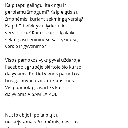
Kaip tapti galingu, įtakingu ir 
gerbiamu žmogumi? Kaip elgtis su 
žmonėmis, kuriant sėkmingą verslą? 
Kaip būti efektyviu lyderiu ir 
verslininku? Kaip sukurti ilgalaikę 
sėkmę asmeniniuose santykiuose, 
versle ir gyvenime?
Visos pamokos vyks gyvai uždaroje 
Facebook grupėje skirtoje šio kurso 
dalyviams. Po kiekvienos pamokos 
bus galimybė užduoti klausimus. 
Visų pamokų įrašai liks kurso 
dalyviams VISAM LAIKUI.
Nustok bijoti pokalbių su 
nepažįstamais žmonėmis, nes busi 