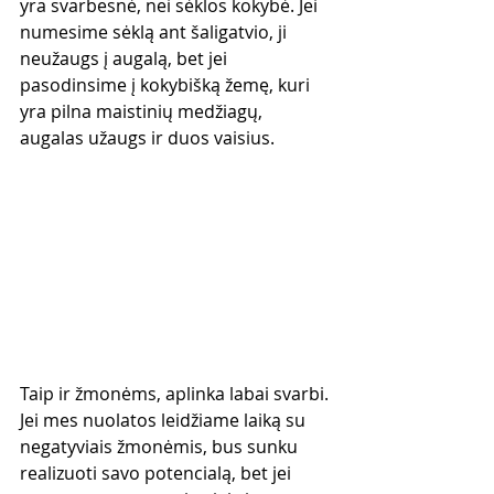
yra svarbesnė, nei sėklos kokybė. Jei 
numesime sėklą ant šaligatvio, ji 
neužaugs į augalą, bet jei 
pasodinsime į kokybišką žemę, kuri 
yra pilna maistinių medžiagų, 
augalas užaugs ir duos vaisius.
Taip ir žmonėms, aplinka labai svarbi. 
Jei mes nuolatos leidžiame laiką su 
negatyviais žmonėmis, bus sunku 
realizuoti savo potencialą, bet jei 