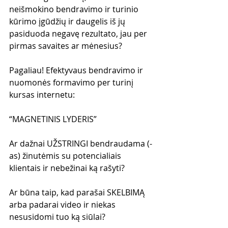
neišmokino bendravimo ir turinio 
kūrimo įgūdžių ir daugelis iš jų 
pasiduoda negavę rezultato, jau per 
pirmas savaites ar mėnesius?
Pagaliau! Efektyvaus bendravimo ir 
nuomonės formavimo per turinį 
kursas internetu:
“MAGNETINIS LYDERIS”
Ar dažnai UŽSTRINGI bendraudama (-
as) žinutėmis su potencialiais 
klientais ir nebežinai ką rašyti? 
Ar būna taip, kad parašai SKELBIMĄ 
arba padarai video ir niekas 
nesusidomi tuo ką siūlai?