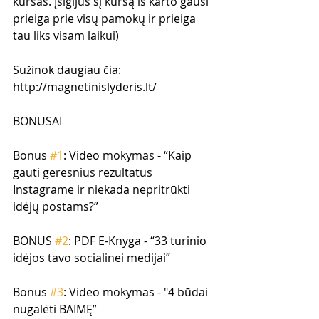
kursas. Įsigijus šį kursą iš karto gausi 
prieiga prie visų pamokų ir prieiga 
tau liks visam laikui)
Sužinok daugiau čia: 
http://magnetinislyderis.lt/ 
BONUSAI
Bonus 
#1
: Video mokymas - “Kaip 
gauti geresnius rezultatus 
Instagrame ir niekada nepritrūkti 
idėjų postams?”
BONUS 
#2
: PDF E-Knyga - “33 turinio 
idėjos tavo socialinei medijai”
Bonus 
#3
: Video mokymas - "4 būdai 
nugalėti BAIMĘ”