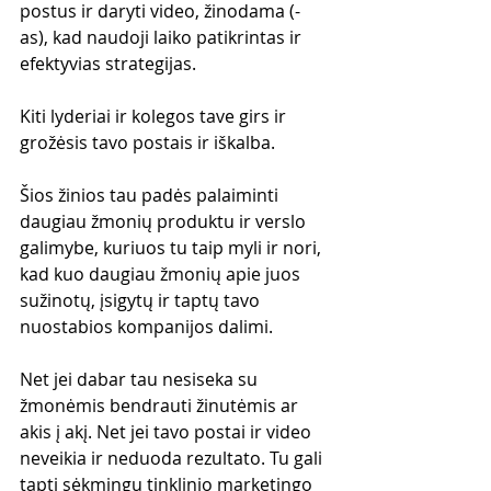
postus ir daryti video, žinodama (-
as), kad naudoji laiko patikrintas ir 
efektyvias strategijas.
Kiti lyderiai ir kolegos tave girs ir 
grožėsis tavo postais ir iškalba.
Šios žinios tau padės palaiminti 
daugiau žmonių produktu ir verslo 
galimybe, kuriuos tu taip myli ir nori, 
kad kuo daugiau žmonių apie juos 
sužinotų, įsigytų ir taptų tavo 
nuostabios kompanijos dalimi.
Net jei dabar tau nesiseka su 
žmonėmis bendrauti žinutėmis ar 
akis į akį. Net jei tavo postai ir video 
neveikia ir neduoda rezultato. Tu gali 
tapti sėkmingu tinklinio marketingo 