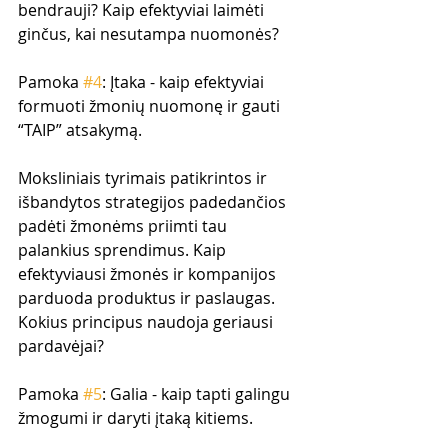
bendrauji? Kaip efektyviai laimėti 
ginčus, kai nesutampa nuomonės?
Pamoka 
#4
: Įtaka - kaip efektyviai 
formuoti žmonių nuomonę ir gauti 
“TAIP” atsakymą.
Moksliniais tyrimais patikrintos ir 
išbandytos strategijos padedančios 
padėti žmonėms priimti tau 
palankius sprendimus. Kaip 
efektyviausi žmonės ir kompanijos 
parduoda produktus ir paslaugas. 
Kokius principus naudoja geriausi 
pardavėjai?
Pamoka 
#5
: Galia - kaip tapti galingu 
žmogumi ir daryti įtaką kitiems.