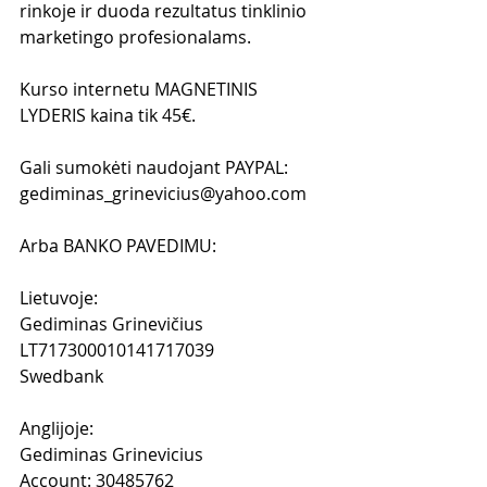
rinkoje ir duoda rezultatus tinklinio 
marketingo profesionalams.
Kurso internetu MAGNETINIS 
LYDERIS kaina tik 45€.
Gali sumokėti naudojant PAYPAL: 
gediminas_grinevicius@yahoo.com 
Arba BANKO PAVEDIMU:
Lietuvoje: 
Gediminas Grinevičius
LT717300010141717039
Swedbank
Anglijoje:
Gediminas Grinevicius
Account: 30485762