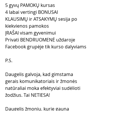
5 gyvų PAMOKŲ kursas
4 labai vertingi BONUSAI
KLAUSIMŲ ir ATSAKYMŲ sesija po 
kiekvienos pamokos
ĮRAŠAI visam gyvenimui
Privati BENDRUOMENĖ uždaroje 
Facebook grupėje tik kurso dalyviams
P.S. 
Daugelis galvoja, kad gimstama 
gerais komunikatoriais ir žmonės 
natūraliai moka efektyviai sudėlioti 
žodžius. Tai NETIESA! 
Daugelis žmonių, kurie gauna 
nepaprastai gerus rezultatus versle, 
šiuos įgūdžius ištobulino skaitydami 