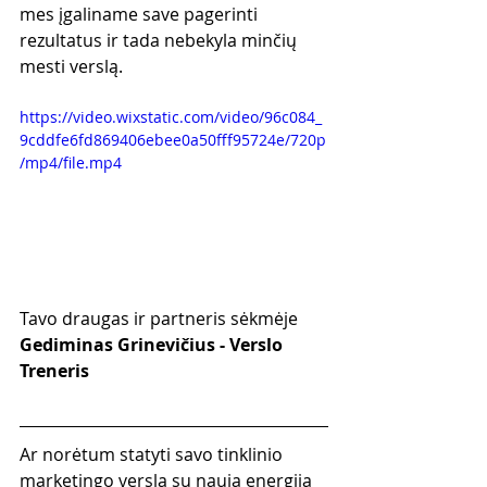
mes įgaliname save pagerinti 
rezultatus ir tada nebekyla minčių 
mesti verslą.
https://video.wixstatic.com/video/96c084_
9cddfe6fd869406ebee0a50fff95724e/720p
/mp4/file.mp4
Tavo draugas ir partneris sėkmėje
Gediminas Grinevičius - Verslo 
Treneris
Ar norėtum statyti savo tinklinio 
marketingo verslą su nauja energija 