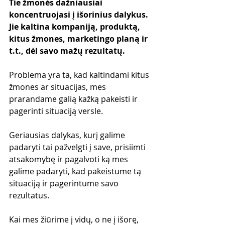
Tie žmonės dažniausiai 
koncentruojasi į išorinius dalykus. 
Jie kaltina kompaniją, produktą, 
kitus žmones, marketingo planą ir 
t.t., dėl savo mažų rezultatų.
Problema yra ta, kad kaltindami kitus 
žmones ar situacijas, mes 
prarandame galią kažką pakeisti ir 
pagerinti situaciją versle.
Geriausias dalykas, kurį galime 
padaryti tai pažvelgti į save, prisiimti 
atsakomybę ir pagalvoti ką mes 
galime padaryti, kad pakeistume tą 
situaciją ir pagerintume savo 
rezultatus. 
Kai mes žiūrime į vidų, o ne į išorę, 