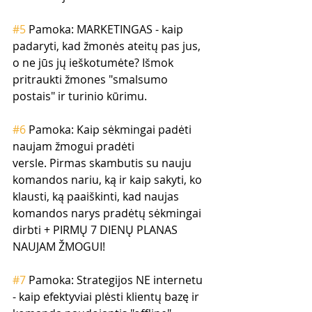
#5
 Pamoka: MARKETINGAS - kaip 
padaryti, kad žmonės ateitų pas jus, 
o ne jūs jų ieškotumėte? Išmok 
pritraukti žmones "smalsumo 
postais" ir turinio kūrimu.
#6
 Pamoka: Kaip sėkmingai padėti 
naujam žmogui pradėti 
versle. Pirmas skambutis su nauju 
komandos nariu, ką ir kaip sakyti, ko 
klausti, ką paaiškinti, kad naujas 
komandos narys pradėtų sėkmingai 
dirbti + PIRMŲ 7 DIENŲ PLANAS 
NAUJAM ŽMOGUI!
#7
 Pamoka: Strategijos NE internetu 
- kaip efektyviai plėsti klientų bazę ir 