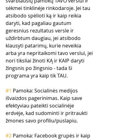
svarbiausių pamokų TAVO verslui ir 
sėkmei tinklinėje rinkodaroje. Jei tau 
atsibodo spėlioti ką ir kaip reikia 
daryti, kad pagaliau gautum 
geresnius rezultatus versle ir 
uždirbtum daugiau, jei atsibodo 
klausyti patarimų, kurie neveikia 
arba yra nepritaikomi tavo verslui, jei 
nori tiksliai žinoti KĄ ir KAIP daryti 
žingsnis po žingsnio - tada ši 
programa yra kaip tik TAU.
#1
 Pamoka: Socialinės medijos 
išvaizdos pagerinimas. Kaip save 
efektyviau pateikti socialinėje 
erdvėje, kad sudominti ir pritraukti 
žmones savo profiliu/puslapiu.
#2
 Pamoka: Facebook grupės ir kaip 