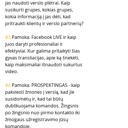
jas naudoti verslo plėtrai. Kaip 
susikurti grupes, kokias grupes, 
kokia informaciją į jas dėti, kad 
pritraukti klientų ir verslo partnerių?
#3
 Pamoka: Facebook LIVE ir kaip 
juos daryti profesionaliai ir 
efektyviai. Kur galima pritaikyti šias 
gyvas transliacijas, apie ką šnekėti, 
kaip maksimaliai išnaudoti sukurtus 
video.
#4
 Pamoka: PROSPEKTINGAS - kaip 
pakviesti žmones į verslą, kad jie 
susidomėtų ir, kad tai būtų 
dublikuojama komandos. Žingsnis 
po žingsnio nuo pirmo kontakto iki 
žmogaus užregistravimo jūsų 
komandoje.