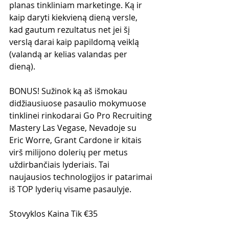
planas tinkliniam marketinge. Ką ir 
kaip daryti kiekvieną dieną versle, 
kad gautum rezultatus net jei šį 
verslą darai kaip papildomą veiklą 
(valandą ar kelias valandas per 
dieną).
BONUS! Sužinok ką aš išmokau 
didžiausiuose pasaulio mokymuose 
tinklinei rinkodarai Go Pro Recruiting 
Mastery Las Vegase, Nevadoje su 
Eric Worre, Grant Cardone ir kitais 
virš milijono dolerių per metus 
uždirbančiais lyderiais. Tai 
naujausios technologijos ir patarimai 
iš TOP lyderių visame pasaulyje.
Stovyklos Kaina Tik €35