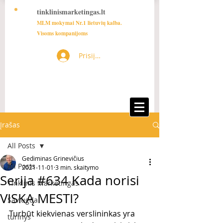
tinklinismarketingas.lt
MLM mokymai Nr.1 lietuvių kalba.
Visoms kompanijoms
Prisijungti
Įrašas
All Posts
Gediminas Grinevičius
All Posts
2021-11-01
3 min. skaitymo
Serija #634 Kada norisi
Tinklinis Marketingas
VISKĄ MESTI?
Saviugda
Turbūt kiekvienas verslininkas yra 
turinys