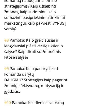
komandą naudojantis "offline" 
strategijomis? Kaip užkalbinti 
žmones, kaip sudominti, kaip 
sumažinti pasipriešinimą tinkliniui 
marketingui, kaip pakviesti VYRUS į 
verslą?
#8
 Pamoka: Kaip greičiausiai ir 
lengviausiai plėsti verslą užsienio 
šalyse? Kaip dirbti su žmonėmis 
kitose šalyse? 
#9
 Pamoka: Kaip padaryti, kad 
komanda darytų 
DAUGIAU? Strategijos kaip pagerinti 
žmonių efektyvumą, motyvaciją ir 
įgūdžius. 
#10
 Pamoka: Kasdieninis veiksmų 