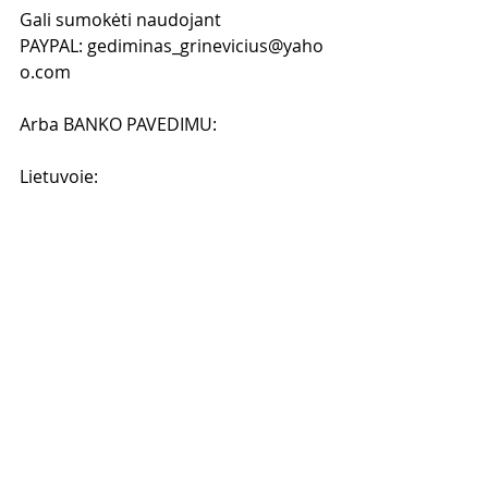
Gali sumokėti naudojant 
PAYPAL: gediminas_grinevicius@yaho
o.com 
Arba BANKO PAVEDIMU:
Lietuvoje: 
Gediminas Grinevičius
LT717300010141717039
Swedbank
Anglijoje:
Gediminas Grinevicius
Account: 30485762
Sort Code: 30-98-97
LLOYDS BANK
Kai sumokėsi atsiųsk man 