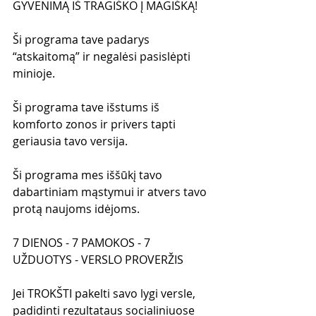
GYVENIMĄ IŠ TRAGIŠKO Į MAGIŠKĄ!
Ši programa tave padarys 
“atskaitomą” ir negalėsi pasislėpti 
minioje.
Ši programa tave išstums iš 
komforto zonos ir privers tapti 
geriausia tavo versija.
Ši programa mes iššūkį tavo 
dabartiniam mąstymui ir atvers tavo 
protą naujoms idėjoms.
7 DIENOS - 7 PAMOKOS - 7 
UŽDUOTYS - VERSLO PROVERŽIS
Jei TROKŠTI pakelti savo lygi versle, 
padidinti rezultataus socialiniuose 