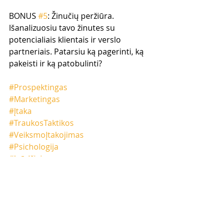
BONUS 
#5
: Žinučių peržiūra. 
Išanalizuosiu tavo žinutes su 
potencialiais klientais ir verslo 
partneriais. Patarsiu ką pagerinti, ką 
pakeisti ir ką patobulinti?
#Prospektingas
#Marketingas
#Įtaka
#TraukosTaktikos
#VeiksmoĮtakojimas
#Psichologija
#Įgūdžiai
#Įpročiai
#Mąstysena
Iššūkis prasideda Šeštadienį 
Lapkričio 6 dieną 20:00val Lietuvos 