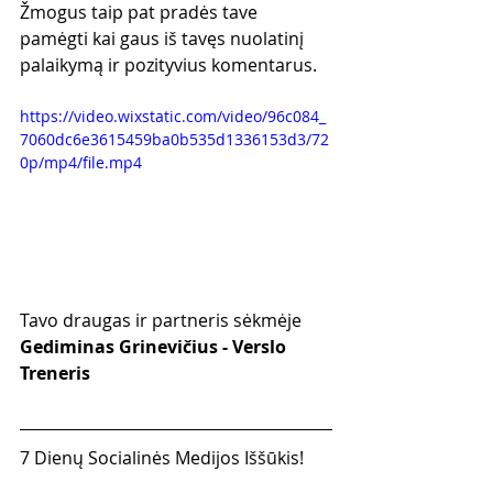
Žmogus taip pat pradės tave 
pamėgti kai gaus iš tavęs nuolatinį 
palaikymą ir pozityvius komentarus.
https://video.wixstatic.com/video/96c084_
7060dc6e3615459ba0b535d1336153d3/72
0p/mp4/file.mp4
Tavo draugas ir partneris sėkmėje
Gediminas Grinevičius - Verslo 
Treneris
7 Dienų Socialinės Medijos Iššūkis!