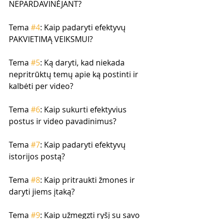
NEPARDAVINĖJANT?
Tema 
#4
: Kaip padaryti efektyvų 
PAKVIETIMĄ VEIKSMUI?
Tema 
#5
: Ką daryti, kad niekada 
nepritrūktų temų apie ką postinti ir 
kalbėti per video?
Tema 
#6
: Kaip sukurti efektyvius 
postus ir video pavadinimus?
Tema 
#7
: Kaip padaryti efektyvų 
istorijos postą?
Tema 
#8
: Kaip pritraukti žmones ir 
daryti jiems įtaką?
Tema 
#9
: Kaip užmegzti ryšį su savo 