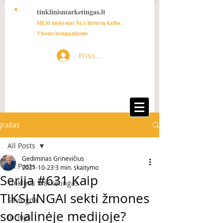
tinklinismarketingas.lt
MLM mokymai Nr.1 lietuvių kalba.
Visoms kompanijoms
Prisijungti
Įrašas
All Posts
Gediminas Grinevičius
All Posts
2021-10-23
3 min. skaitymo
Serija #631 Kaip
Tinklinis Marketingas
TIKSLINGAI sekti žmones
Saviugda
socialinėje medijoje?
turinys