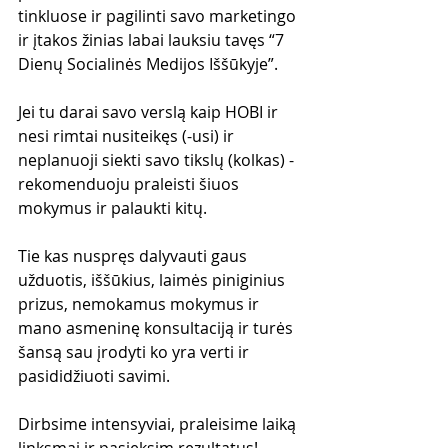
tinkluose ir pagilinti savo marketingo 
ir įtakos žinias labai lauksiu tavęs “7 
Dienų Socialinės Medijos Iššūkyje”. 
Jei tu darai savo verslą kaip HOBI ir 
nesi rimtai nusiteikęs (-usi) ir 
neplanuoji siekti savo tikslų (kolkas) - 
rekomenduoju praleisti šiuos 
mokymus ir palaukti kitų.
Tie kas nuspręs dalyvauti gaus 
užduotis, iššūkius, laimės piniginius 
prizus, nemokamus mokymus ir 
mano asmeninę konsultaciją ir turės 
šansą sau įrodyti ko yra verti ir 
pasididžiuoti savimi. 
Dirbsime intensyviai, praleisime laiką 