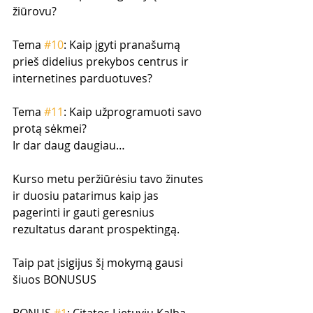
žiūrovu?
Tema 
#10
: Kaip įgyti pranašumą 
prieš didelius prekybos centrus ir 
internetines parduotuves?
Tema 
#11
: Kaip užprogramuoti savo 
protą sėkmei? 
Ir dar daug daugiau…
Kurso metu peržiūrėsiu tavo žinutes 
ir duosiu patarimus kaip jas 
pagerinti ir gauti geresnius 
rezultatus darant prospektingą.
Taip pat įsigijus šį mokymą gausi 
šiuos BONUSUS