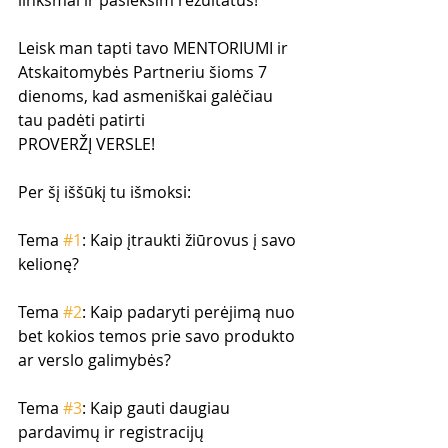
linksmai ir pasieksim rezultatus!
Leisk man tapti tavo MENTORIUMI ir 
Atskaitomybės Partneriu šioms 7 
dienoms, kad asmeniškai galėčiau 
tau padėti patirti
PROVERŽĮ VERSLE!
Per šį iššūkį tu išmoksi:
Tema 
#1
: Kaip įtraukti žiūrovus į savo 
kelionę?
Tema 
#2
: Kaip padaryti perėjimą nuo 
bet kokios temos prie savo produkto 
ar verslo galimybės?
Tema 
#3
: Kaip gauti daugiau 
pardavimų ir registracijų 