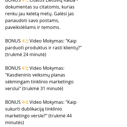
BONUS 
#1
: Citatos Lietuvių Kalba - 
dokumentas su citatomis, kurias 
renku jau keletą metų. Galėsi jas 
panaudoti savo postams, 
paveikslėliams ir temoms.
BONUS 
#2
: Video Mokymas: "Kaip 
parduoti produktus ir rasti klientų?" 
(trukmė 24 minutė)
BONUS 
#3
: Video Mokymas: 
"Kasdieninis veiksmų planas 
sėkmingam tinklinio marketingo 
verslui" (trukmė 31 minutė)
BONUS 
#4
: Video Mokymas: "Kaip 
sukurti dublikaciją tinklinio 
marketingo versle?" (trukmė 44 
minutės)