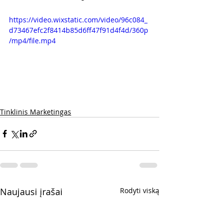
https://video.wixstatic.com/video/96c084_
d73467efc2f8414b85d6ff47f91d4f4d/360p
/mp4/file.mp4
Tinklinis Marketingas
Naujausi įrašai
Rodyti viską