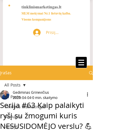
tinklinismarketingas.lt
MLM mokymai Nr.1 lietuvių kalba.
Visoms kompanijoms
Prisijungti
Įrašas
All Posts
Gediminas Grinevičius
All Posts
2020-04-04
0 min. skaitymo
Serija #63 Kaip palaikyti
Tinklinis Marketingas
ryšį su žmogumi kuris
Saviugda
NESUSIDOMĖJO verslu? 💪
turinys