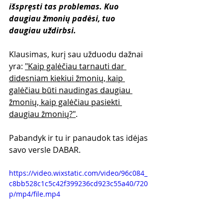
išspręsti tas problemas. Kuo 
daugiau žmonių padėsi, tuo 
daugiau uždirbsi.
Klausimas, kurį sau užduodu dažnai 
yra: 
"Kaip galėčiau tarnauti dar 
didesniam kiekiui žmonių, kaip 
galėčiau būti naudingas daugiau 
žmonių, kaip galėčiau pasiekti 
daugiau žmonių?"
.
Pabandyk ir tu ir panaudok tas idėjas 
savo versle DABAR.
https://video.wixstatic.com/video/96c084_
c8bb528c1c5c42f399236cd923c55a40/720
p/mp4/file.mp4