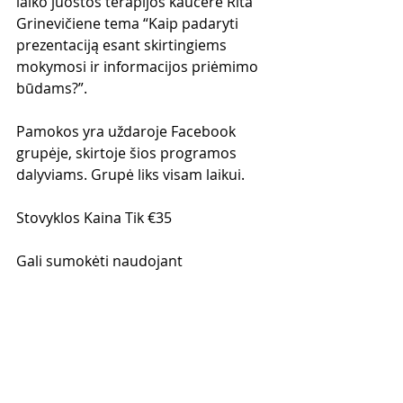
laiko juostos terapijos kaučere Rita 
Grinevičiene tema “Kaip padaryti 
prezentaciją esant skirtingiems 
mokymosi ir informacijos priėmimo 
būdams?”.
Pamokos yra uždaroje Facebook 
grupėje, skirtoje šios programos 
dalyviams. Grupė liks visam laikui.
Stovyklos Kaina Tik €35
Gali sumokėti naudojant 
PAYPAL: gediminas_grinevicius@yaho
o.com 
Arba BANKO PAVEDIMU:
Lietuvoje: 