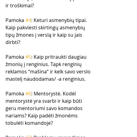
ir troškimai?
Pamoka 
#4
: Keturi asmenybių tipai. 
Kaip pakviesti skirtingų asmenybių 
tipų žmones į verslą ir kaip su jais 
dirbti? 
Pamoka 
#5
: Kaip pritraukti daugiau 
žmonių į renginius. Tapk renginių 
reklamos “mašina” ir kelk savo verslo 
mastelį naudodamas/ -a renginius.
Pamoka 
#6
: Mentorystė. Kodėl 
mentorystė yra svarbi ir kaip būti 
geru mentoriumi savo komandos 
nariams? Kaip padėti žmonėms 
tobulėti komandoje?