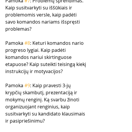
Pamoka 
#7
: Problemų sprendimas. 
Kaip susitvarkyti su iššūkiais ir 
problemomis versle, kaip padėti 
savo komandos nariams išspręsti 
problemas?
Pamoka 
#8
: Keturi komandos nario 
progreso lygiai. Kaip padėti 
komandos nariui skirtinguose 
etapuose? Kaip suteikti teisingą kiekį 
instrukcijų ir motyvacijos?
Pamoka 
#9
: Kaip pravesti 3-jų 
krypčių skambutį, prezentaciją ir 
mokymų renginį. Ką svarbu žinoti 
organizuojant renginius, kaip 
susitvarkyti su kandidato klausimais 
ir pasipriešinimu?