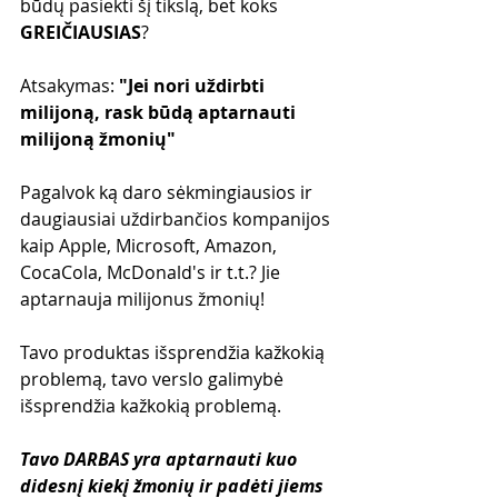
būdų pasiekti šį tikslą, bet koks 
GREIČIAUSIAS
?
Atsakymas: 
"Jei nori uždirbti 
milijoną, rask būdą aptarnauti 
milijoną žmonių"
Pagalvok ką daro sėkmingiausios ir 
daugiausiai uždirbančios kompanijos 
kaip Apple, Microsoft, Amazon, 
CocaCola, McDonald's ir t.t.? Jie 
aptarnauja milijonus žmonių!
Tavo produktas išsprendžia kažkokią 
problemą, tavo verslo galimybė 
išsprendžia kažkokią problemą. 
Tavo DARBAS yra aptarnauti kuo 
didesnį kiekį žmonių ir padėti jiems 