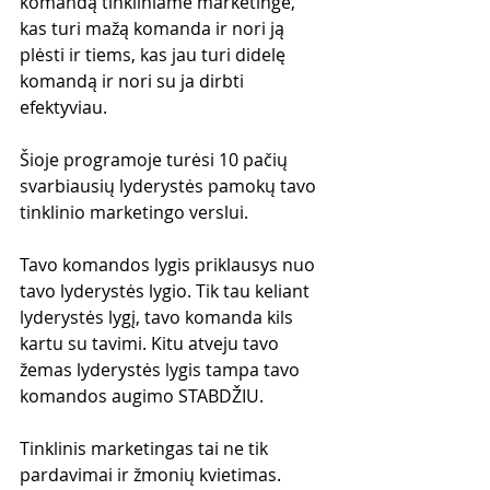
komandą tinkliniame marketinge, 
kas turi mažą komanda ir nori ją 
plėsti ir tiems, kas jau turi didelę 
komandą ir nori su ja dirbti 
efektyviau.
Šioje programoje turėsi 10 pačių 
svarbiausių lyderystės pamokų tavo 
tinklinio marketingo verslui. 
Tavo komandos lygis priklausys nuo 
tavo lyderystės lygio. Tik tau keliant 
lyderystės lygį, tavo komanda kils 
kartu su tavimi. Kitu atveju tavo 
žemas lyderystės lygis tampa tavo 
komandos augimo STABDŽIU. 
Tinklinis marketingas tai ne tik 
pardavimai ir žmonių kvietimas. 