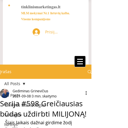
tinklinismarketingas.lt
MLM mokymai Nr.1 lietuvių kalba.
Visoms kompanijoms
Prisijungti
Įrašas
All Posts
Gediminas Grinevičius
All Posts
2021-09-08
3 min. skaitymo
Serija #598 Greičiausias
Tinklinis Marketingas
būdas uždirbti MILIJONĄ!
Saviugda
Šiais laikais dažnai girdime žodį 
turinys