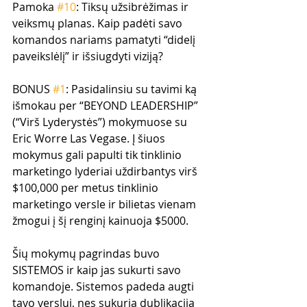
Pamoka 
#10
: Tiksų užsibrėžimas ir 
veiksmų planas. Kaip padėti savo 
komandos nariams pamatyti “didelį 
paveikslėlį” ir išsiugdyti viziją?
BONUS 
#1
: Pasidalinsiu su tavimi ką 
išmokau per “BEYOND LEADERSHIP” 
(“Virš Lyderystės”) mokymuose su 
Eric Worre Las Vegase. Į šiuos 
mokymus gali papulti tik tinklinio 
marketingo lyderiai uždirbantys virš 
$100,000 per metus tinklinio 
marketingo versle ir bilietas vienam 
žmogui į šį renginį kainuoja $5000. 
Šių mokymų pagrindas buvo 
SISTEMOS ir kaip jas sukurti savo 
komandoje. Sistemos padeda augti 
tavo verslui, nes sukuria dublikaciją 