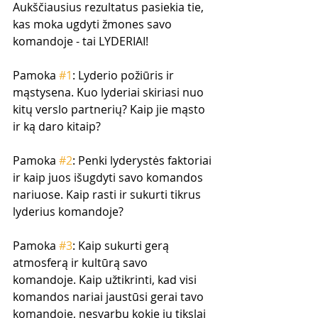
Aukščiausius rezultatus pasiekia tie, 
kas moka ugdyti žmones savo 
komandoje - tai LYDERIAI!
Pamoka 
#1
: Lyderio požiūris ir 
mąstysena. Kuo lyderiai skiriasi nuo 
kitų verslo partnerių? Kaip jie mąsto 
ir ką daro kitaip?
Pamoka 
#2
: Penki lyderystės faktoriai 
ir kaip juos išugdyti savo komandos 
nariuose. Kaip rasti ir sukurti tikrus 
lyderius komandoje?
Pamoka 
#3
: Kaip sukurti gerą 
atmosferą ir kultūrą savo 
komandoje. Kaip užtikrinti, kad visi 
komandos nariai jaustūsi gerai tavo 
komandoje, nesvarbu kokie jų tikslai 