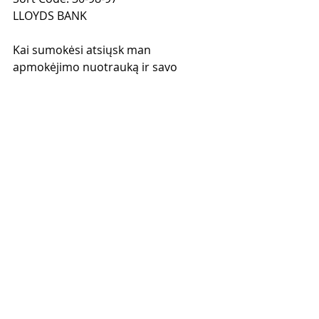
LLOYDS BANK
Kai sumokėsi atsiųsk man 
apmokėjimo nuotrauką ir savo 
elektroninio pašto adresą į mano 
Facebook 
www.facebook.com/gediminas.grinevi
cius
 ir paprašyk, kad pridėčiau tave 
prie "Tinklinio Marketingo Facebook 
Stovykla" grupės.
Jei turi klausimų rašyk man - su 
malonumu atsakysiu. 
Iki pasimatymo FACEBOOK 
STOVYKLOJE!