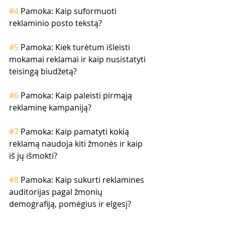
#4
 Pamoka: Kaip suformuoti 
reklaminio posto tekstą?
#5
 Pamoka: Kiek turėtum išleisti 
mokamai reklamai ir kaip nusistatyti 
teisingą biudžetą?
#6
 Pamoka: Kaip paleisti pirmąją 
reklaminę kampaniją?
#7
 Pamoka: Kaip pamatyti kokią 
reklamą naudoja kiti žmonės ir kaip 
iš jų išmokti?
#8
 Pamoka: Kaip sukurti reklamines 
auditorijas pagal žmonių 
demografiją, pomėgius ir elgesį?