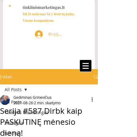
tinklinismarketingas.lt
MLM mokymai Nr.1 lietuvių kalba.
Visoms kompanijoms
Prisijungti
Įrašas
All Posts
Gediminas Grinevičius
All Posts
2021-08-26
2 min. skaitymo
Serija #587 Dirbk kaip
Tinklinis Marketingas
PASKUTINĘ mėnesio
Saviugda
dieną!
turinys