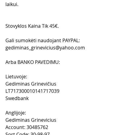
laikui.
Stovyklos Kaina Tik 45€.
Gali sumokėti naudojant PAYPAL: 
gediminas_grinevicius@yahoo.com 
Arba BANKO PAVEDIMU:
Lietuvoje: 
Gediminas Grinevičius
LT717300010141717039
Swedbank
Anglijoje:
Gediminas Grinevicius
Account: 30485762
Sort Code: 30-98-97