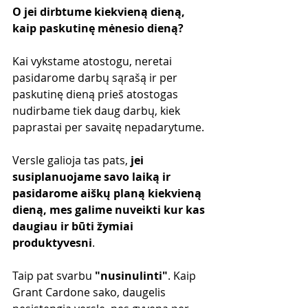
O jei dirbtume kiekvieną dieną, 
kaip paskutinę mėnesio dieną?
Kai vykstame atostogu, neretai 
pasidarome darbų sąrašą ir per 
paskutinę dieną prieš atostogas 
nudirbame tiek daug darbų, kiek 
paprastai per savaitę nepadarytume. 
Versle galioja tas pats, 
jei 
susiplanuojame savo laiką ir 
pasidarome aiškų planą kiekvieną 
dieną, mes galime nuveikti kur kas 
daugiau ir būti žymiai 
produktyvesni
.
Taip pat svarbu 
"nusinulinti"
. Kaip 
Grant Cardone sako, daugelis 