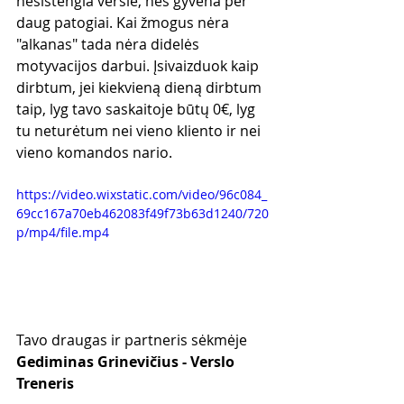
nesistengia versle, nes gyvena per 
daug patogiai. Kai žmogus nėra 
"alkanas" tada nėra didelės 
motyvacijos darbui. Įsivaizduok kaip 
dirbtum, jei kiekvieną dieną dirbtum 
taip, lyg tavo saskaitoje būtų 0€, lyg 
tu neturėtum nei vieno kliento ir nei 
vieno komandos nario.
https://video.wixstatic.com/video/96c084_
69cc167a70eb462083f49f73b63d1240/720
p/mp4/file.mp4
Tavo draugas ir partneris sėkmėje
Gediminas Grinevičius - Verslo 
Treneris