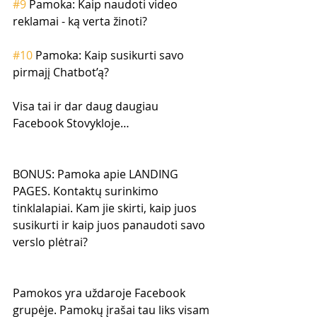
#9
 Pamoka: Kaip naudoti video 
reklamai - ką verta žinoti?
#10
 Pamoka: Kaip susikurti savo 
pirmajį Chatbot’ą?
Visa tai ir dar daug daugiau 
Facebook Stovykloje…
BONUS: Pamoka apie LANDING 
PAGES. Kontaktų surinkimo 
tinklalapiai. Kam jie skirti, kaip juos 
susikurti ir kaip juos panaudoti savo 
verslo plėtrai?
Pamokos yra uždaroje Facebook 
grupėje. Pamokų įrašai tau liks visam 