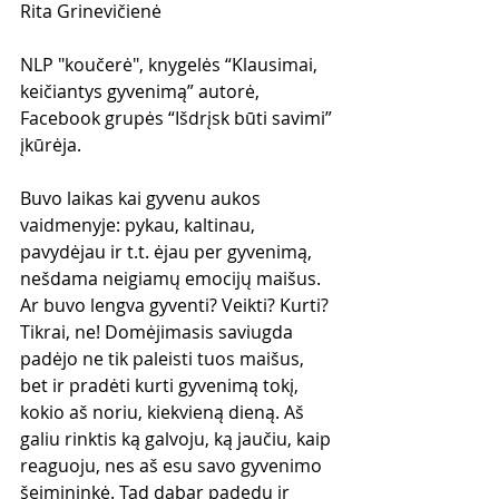
Rita Grinevičienė
NLP "koučerė", knygelės “Klausimai, 
keičiantys gyvenimą” autorė, 
Facebook grupės “Išdrįsk būti savimi” 
įkūrėja.
Buvo laikas kai gyvenu aukos 
vaidmenyje: pykau, kaltinau, 
pavydėjau ir t.t. ėjau per gyvenimą, 
nešdama neigiamų emocijų maišus. 
Ar buvo lengva gyventi? Veikti? Kurti? 
Tikrai, ne! Domėjimasis saviugda 
padėjo ne tik paleisti tuos maišus, 
bet ir pradėti kurti gyvenimą tokį, 
kokio aš noriu, kiekvieną dieną. Aš 
galiu rinktis ką galvoju, ką jaučiu, kaip 
reaguoju, nes aš esu savo gyvenimo 
šeimininkė. Tad dabar padedu ir 