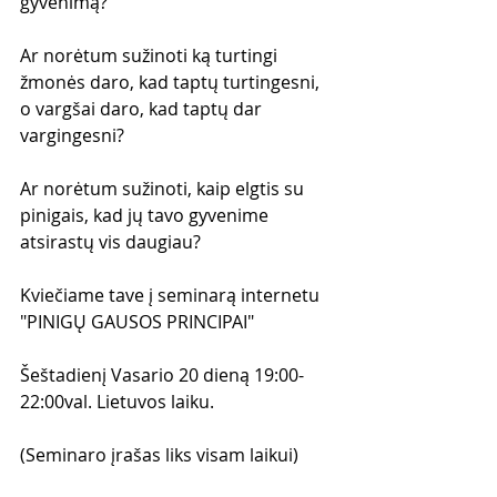
gyvenimą?
Ar norėtum sužinoti ką turtingi 
žmonės daro, kad taptų turtingesni, 
o vargšai daro, kad taptų dar 
vargingesni?
Ar norėtum sužinoti, kaip elgtis su 
pinigais, kad jų tavo gyvenime 
atsirastų vis daugiau?
Kviečiame tave į seminarą internetu 
"PINIGŲ GAUSOS PRINCIPAI"
Šeštadienį Vasario 20 dieną 19:00-
22:00val. Lietuvos laiku.
(Seminaro įrašas liks visam laikui)