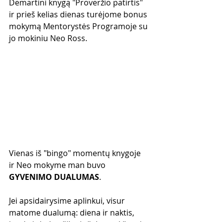
Demartini knygą "Proveržio patirtis" 
ir prieš kelias dienas turėjome bonus 
mokymą Mentorystės Programoje su 
jo mokiniu Neo Ross. 
Vienas iš "bingo" momentų knygoje 
ir Neo mokyme man buvo 
GYVENIMO DUALUMAS
.
Jei apsidairysime aplinkui, visur 
matome dualumą: diena ir naktis, 