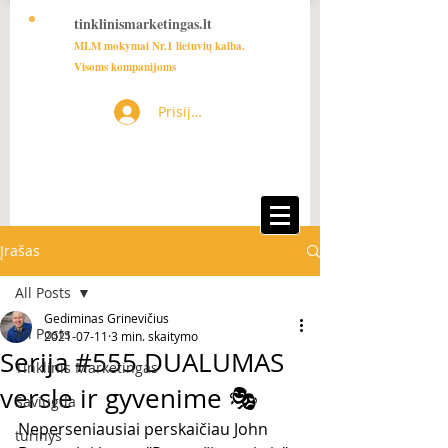
tinklinismarketingas.lt
MLM mokymai Nr.1 lietuvių kalba.
Visoms kompanijoms
Prisijungti
Įrašas
All Posts
Gediminas Grinevičius
All Posts
2021-07-11
3 min. skaitymo
Serija #555 DUALUMAS
Tinklinis Marketingas
versle ir gyvenime 🎭
Saviugda
Neperseniausiai perskaičiau John 
turinys