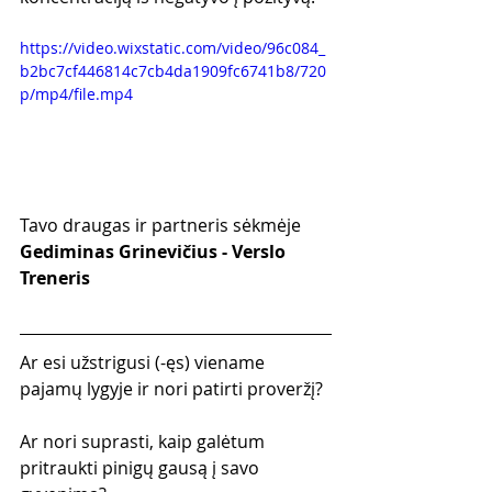
https://video.wixstatic.com/video/96c084_
b2bc7cf446814c7cb4da1909fc6741b8/720
p/mp4/file.mp4
Tavo draugas ir partneris sėkmėje
Gediminas Grinevičius - Verslo 
Treneris
Ar esi užstrigusi (-ęs) viename 
pajamų lygyje ir nori patirti proveržį?
Ar nori suprasti, kaip galėtum 
pritraukti pinigų gausą į savo 