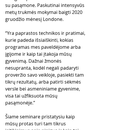
su pasąmone. Paskutinai intensyvūs 
metų trukmės mokymai baigti 2020 
gruodžio mėnesį Londone.
“Yra paprastos technikos ir pratimai, 
kurie padeda išsiaiškinti, kokias 
programas mes paveldėjome arba 
įgijome ir kaip tai įtakoja mūsų 
gyvenimą. Dažnai žmonės 
nesupranta, kodėl negali padaryti 
proveržio savo veikloje, pasiekti tam 
tikrų rezultatų, arba patirti sėkmės 
versle bei asmeniniame gyvenime, 
visa tai užfiksuota mūsų 
pasąmonėje.”
Šiame seminare pristatysiu kaip 
mūsų protas turi tam tikrus 