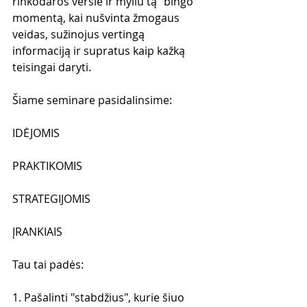
rinkodaros versle ir myliu tą "bingo" 
momentą, kai nušvinta žmogaus 
veidas, sužinojus vertingą 
informaciją ir supratus kaip kažką 
teisingai daryti.
Šiame seminare pasidalinsime:
IDĖJOMIS
PRAKTIKOMIS
STRATEGIJOMIS
ĮRANKIAIS
Tau tai padės:
1. Pašalinti "stabdžius", kurie šiuo 