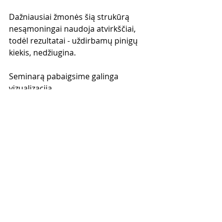
Dažniausiai žmonės šią strukūrą 
nesąmoningai naudoja atvirkščiai, 
todėl rezultatai - uždirbamų pinigų 
kiekis, nedžiugina.
Seminarą pabaigsime galinga 
vizualizacija.
Paruošėme jums stiprų 3 valandų 
seminarą, kuris pakeis jūsų pinigų 
požiūrį.
Online seminaras vyks uždaroje 
Facebook grupėje, skirtoje šios 
konferencijos dalyviams Facebook 
Live transliacijos būdu. Po seminaro 
įrašas liks visam laikui grupės viduje.