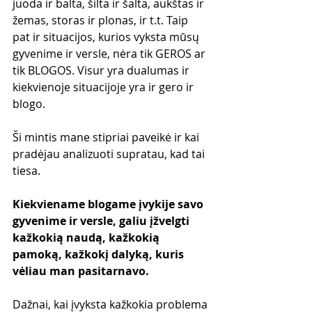
juoda ir balta, šilta ir šalta, aukštas ir 
žemas, storas ir plonas, ir t.t. Taip 
pat ir situacijos, kurios vyksta mūsų 
gyvenime ir versle, nėra tik GEROS ar 
tik BLOGOS. Visur yra dualumas ir 
kiekvienoje situacijoje yra ir gero ir 
blogo.
Ši mintis mane stipriai paveikė ir kai 
pradėjau analizuoti supratau, kad tai 
tiesa.
Kiekviename blogame įvykije savo 
gyvenime ir versle, galiu įžvelgti 
kažkokią naudą, kažkokią 
pamoką, kažkokį dalyką, kuris 
vėliau man pasitarnavo. 
Dažnai, kai įvyksta kažkokia problema 