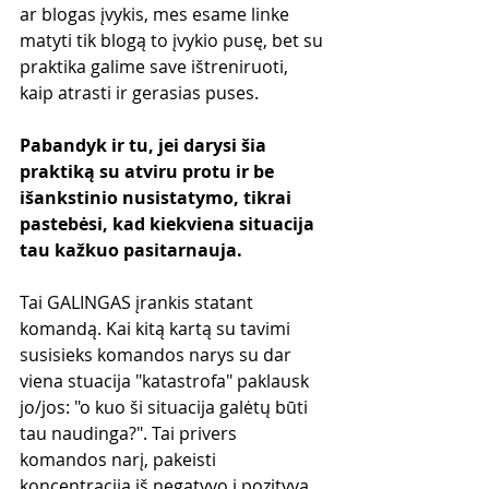
ar blogas įvykis, mes esame linke 
matyti tik blogą to įvykio pusę, bet su 
praktika galime save ištreniruoti, 
kaip atrasti ir gerasias puses.
Pabandyk ir tu, jei darysi šia 
praktiką su atviru protu ir be 
išankstinio nusistatymo, tikrai 
pastebėsi, kad kiekviena situacija 
tau kažkuo pasitarnauja.
Tai GALINGAS įrankis statant 
komandą. Kai kitą kartą su tavimi 
susisieks komandos narys su dar 
viena stuacija "katastrofa" paklausk 
jo/jos: "o kuo ši situacija galėtų būti 
tau naudinga?". Tai privers 
komandos narį, pakeisti 
koncentraciją iš negatyvo į pozityvą.