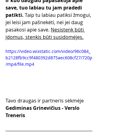
ir kuo daugiau papasakoja apie 
save, tuo labiau tu jam pradedi 
patikti.
 Taip tu labiau patiksi žmogui, 
jei leisi jam pašnekėti, nei jei daug 
pasakosi apie save. 
Nesistenk būti 
įdomus, stenkis būti susidomėjęs.
https://video.wixstatic.com/video/96c084_
b2128fb9cc9f480392d875aec608cf27/720p
/mp4/file.mp4
Tavo draugas ir partneris sėkmėje
Gediminas Grinevičius - Verslo 
Treneris