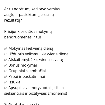
Ar tu norėtum, kad tavo verslas 
augtų ir pasiektum geresnių 
rezultatų?
Prisijunk prie šios mokymų 
bendruomenės ir tu!
✅ Mokymas kiekvieną dieną
✅ Užduotis veiksmui kiekvieną dieną
✅ Atskaitomybė kiekvieną savaitę
✅ Bonus mokymai
✅ Grupiniai skambučiai
✅ Prizai ir paskatinimai
✅ Iššūkiai
✅ Apsupi save motyvuotais, tikslo 
siekiančiais ir pozityviais žmonėmis!
Sužinok daugiau čia: 