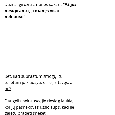
Dažnai girdžiu žmones sakant 
"Aš jos 
nesuprantu, ji manęs visai 
neklauso"
Bet, kad suprastum žmogų, tu 
turėtum jo klausyti, o ne jis tavęs, ar 
ne?
Daugelis neklauso, jie tiesiog laukia, 
kol jų pašnekovas užsičiaups, kad jie 
galėtų pradėti šnekėti.