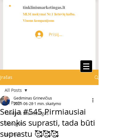
tinklinismarketingas.lt
MLM mokymai Nr.1 lietuvių kalba.
Visoms kompanijoms
Prisijungti
Įrašas
All Posts
Gediminas Grinevičius
All Posts
2021-06-28
1 min. skaitymo
Serija #545 Pirmiausiai
Tinklinis Marketingas
stenkis suprasti, tada būti
Saviugda
suprastu 🥰🥰🥰
turinys