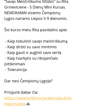
“Savęs Meistriškumo Iššūkis” su Rita 
Grineviciene - 5 Dienų Mini Kursas. 
NEMOKAMAI visiems Čempionų 
Lygos nariams Liepos 5-9 dienomis.
Šio kurso metu Rita pasidalins apie:
 - Kaip tobulinti savęs meistriškumą
 - Kaip dirbti su savo mintimis
 - Kaip gauti ir auginti savo vertę
 - Kaip tvarkytis su ribojančiais 
įsitikinimais
 - Tolerancija
Dar nesi Čempionų Lygoje? 
Prisijunk dabar čia: 
https://www.tinklinismarketingas.lt/ce
mpionulyga
 🙏