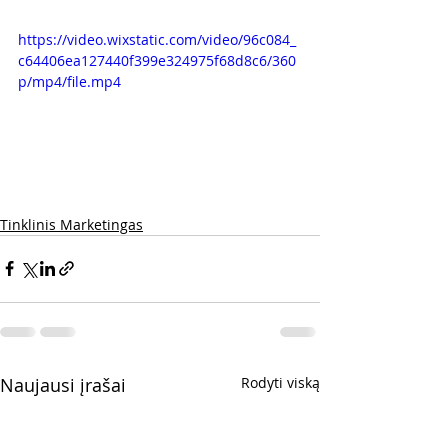
https://video.wixstatic.com/video/96c084_
c64406ea127440f399e324975f68d8c6/360
p/mp4/file.mp4
Tinklinis Marketingas
Naujausi įrašai
Rodyti viską