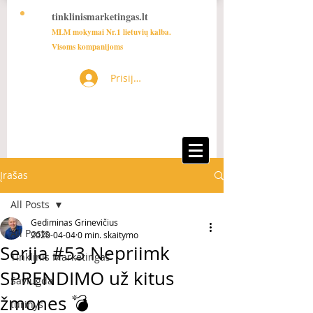
tinklinismarketingas.lt
MLM mokymai Nr.1 lietuvių kalba.
Visoms kompanijoms
Prisijungti
Įrašas
All Posts
Gediminas Grinevičius
All Posts
2020-04-04
0 min. skaitymo
Serija #53 Nepriimk
Tinklinis Marketingas
SPRENDIMO už kitus
Saviugda
žmones 💣
turinys