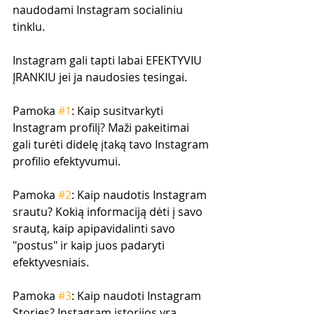
naudodami Instagram socialiniu 
tinklu.
Instagram gali tapti labai EFEKTYVIU 
ĮRANKIU jei ja naudosies tesingai. 
Pamoka 
#1
: Kaip susitvarkyti 
Instagram profilį? Maži pakeitimai 
gali turėti didelę įtaką tavo Instagram 
profilio efektyvumui.
Pamoka 
#2
: Kaip naudotis Instagram 
srautu? Kokią informaciją dėti į savo 
srautą, kaip apipavidalinti savo 
"postus" ir kaip juos padaryti 
efektyvesniais.
Pamoka 
#3
: Kaip naudoti Instagram 
Stories? Instagram istorijos yra 