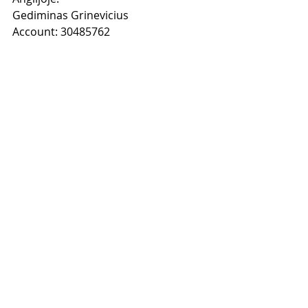
Gediminas Grinevicius
Account: 30485762
Sort Code: 30-98-97
LLOYDS BANK
Kai sumokėsi atsiųsk man 
apmokėjimo nuotrauką ir savo 
elektroninio pašto adresą į mano 
Facebook 
www.facebook.com/gedimi
nas.grinevicius
 ir pasiprašyk, kad 
pridėčiau tave prie "Tinklinio 
Marketingo Instagram Stovykla" 
grupės.
Jei turi klausimų rašyk man - su 
malonumu atsakysiu. 
Iki pasimatymo INSTAGRAM 