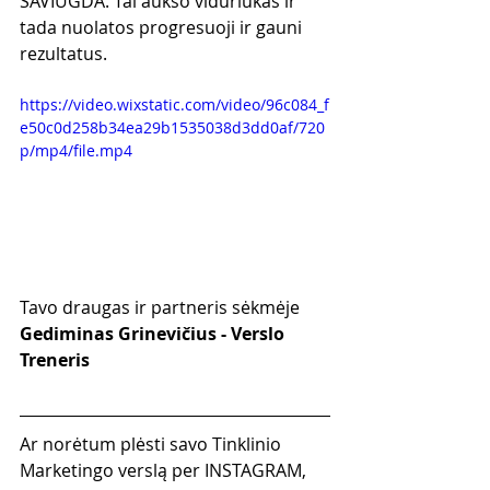
SAVIUGDA. Tai aukso viduriukas ir 
tada nuolatos progresuoji ir gauni 
rezultatus.
https://video.wixstatic.com/video/96c084_f
e50c0d258b34ea29b1535038d3dd0af/720
p/mp4/file.mp4
Tavo draugas ir partneris sėkmėje
Gediminas Grinevičius - Verslo 
Treneris
Ar norėtum plėsti savo Tinklinio 
Marketingo verslą per INSTAGRAM, 