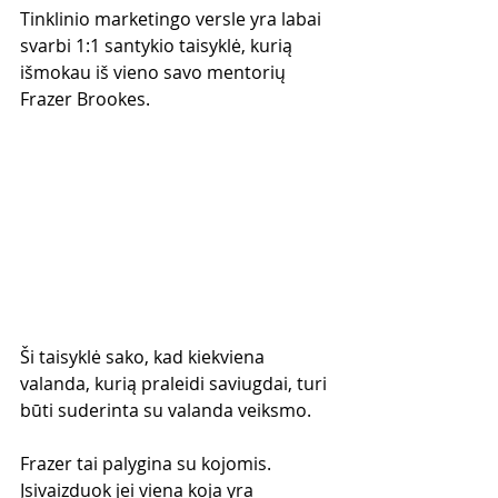
Tinklinio marketingo versle yra labai 
svarbi 1:1 santykio taisyklė, kurią 
išmokau iš vieno savo mentorių 
Frazer Brookes.
Ši taisyklė sako, kad kiekviena 
valanda, kurią praleidi saviugdai, turi 
būti suderinta su valanda veiksmo. 
Frazer tai palygina su kojomis. 
Įsivaizduok jei viena koja yra 