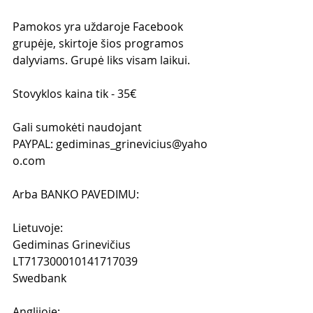
Pamokos yra uždaroje Facebook 
grupėje, skirtoje šios programos 
dalyviams. Grupė liks visam laikui.
Stovyklos kaina tik - 35€  
Gali sumokėti naudojant 
PAYPAL: gediminas_grinevicius@yaho
o.com 
Arba BANKO PAVEDIMU:
Lietuvoje: 
Gediminas Grinevičius
LT717300010141717039
Swedbank
Anglijoje: