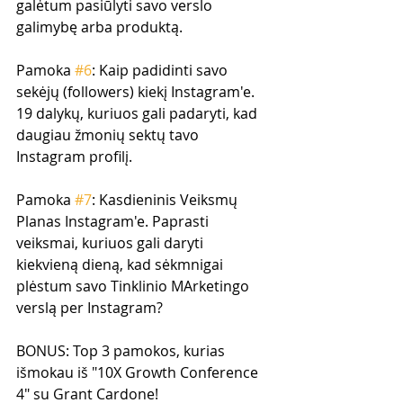
galėtum pasiūlyti savo verslo 
galimybę arba produktą.
Pamoka 
#6
: Kaip padidinti savo 
sekėjų (followers) kiekį Instagram'e. 
19 dalykų, kuriuos gali padaryti, kad 
daugiau žmonių sektų tavo 
Instagram profilį.
Pamoka 
#7
: Kasdieninis Veiksmų 
Planas Instagram'e. Paprasti 
veiksmai, kuriuos gali daryti 
kiekvieną dieną, kad sėkmnigai 
plėstum savo Tinklinio MArketingo 
verslą per Instagram?
BONUS: Top 3 pamokos, kurias 
išmokau iš "10X Growth Conference 
4" su Grant Cardone!