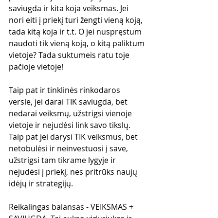
saviugda ir kita koja veiksmas. Jei 
nori eiti į priekį turi žengti vieną koją, 
tada kitą koja ir t.t. O jei nuspręstum 
naudoti tik vieną koją, o kitą paliktum 
vietoje? Tada suktumeis ratu toje 
pačioje vietoje!
Taip pat ir tinklinės rinkodaros 
versle, jei darai TIK saviugda, bet 
nedarai veiksmų, užstrigsi vienoje 
vietoje ir nejudėsi link savo tikslų. 
Taip pat jei darysi TIK veiksmus, bet 
netobulėsi ir neinvestuosi į save, 
užstrigsi tam tikrame lygyje ir 
nejudėsi į priekį, nes pritrūks naujų 
idėjų ir strategijų. 
Reikalingas balansas - VEIKSMAS + 