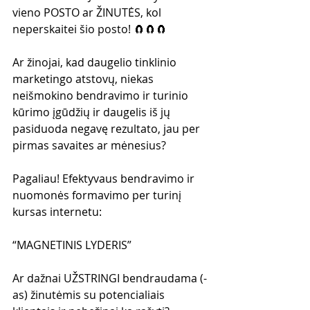
vieno POSTO ar ŽINUTĖS, kol 
neperskaitei šio posto! 🧲🧲🧲
Ar žinojai, kad daugelio tinklinio 
marketingo atstovų, niekas 
neišmokino bendravimo ir turinio 
kūrimo įgūdžių ir daugelis iš jų 
pasiduoda negavę rezultato, jau per 
pirmas savaites ar mėnesius?
Pagaliau! Efektyvaus bendravimo ir 
nuomonės formavimo per turinį 
kursas internetu:
“MAGNETINIS LYDERIS”
Ar dažnai UŽSTRINGI bendraudama (-
as) žinutėmis su potencialiais 