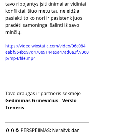
tavo ribojantys įsitikinimai ar vidiniai 
konfliktai, šiuo metu tau neleidžia 
pasiekti to ko nori ir pasistenk juos 
pradėti samoningai šalinti iš savo 
minčių.
https://video.wixstatic.com/video/96c084_
eabf954b597d470e9144a5a47ad0a3f7/360
p/mp4/file.mp4
Tavo draugas ir partneris sėkmėje
Gediminas Grinevičius - Verslo 
Treneris
🧲🧲🧲 PERSPĖJIMAS: Nerašyk dar 