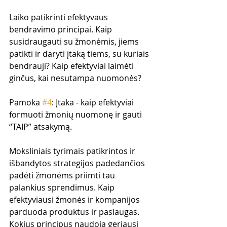
Laiko patikrinti efektyvaus 
bendravimo principai. Kaip 
susidraugauti su žmonėmis, jiems 
patikti ir daryti įtaką tiems, su kuriais 
bendrauji? Kaip efektyviai laimėti 
ginčus, kai nesutampa nuomonės?
Pamoka 
#4
: Įtaka - kaip efektyviai 
formuoti žmonių nuomonę ir gauti 
“TAIP” atsakymą.
Moksliniais tyrimais patikrintos ir 
išbandytos strategijos padedančios 
padėti žmonėms priimti tau 
palankius sprendimus. Kaip 
efektyviausi žmonės ir kompanijos 
parduoda produktus ir paslaugas. 
Kokius principus naudoja geriausi 