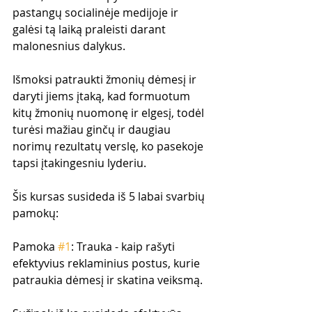
pastangų socialinėje medijoje ir 
galėsi tą laiką praleisti darant 
malonesnius dalykus.
Išmoksi patraukti žmonių dėmesį ir 
daryti jiems įtaką, kad formuotum 
kitų žmonių nuomonę ir elgesį, todėl 
turėsi mažiau ginčų ir daugiau 
norimų rezultatų verslę, ko pasekoje 
tapsi įtakingesniu lyderiu.
Šis kursas susideda iš 5 labai svarbių 
pamokų:
Pamoka 
#1
: Trauka - kaip rašyti 
efektyvius reklaminius postus, kurie 
patraukia dėmesį ir skatina veiksmą.