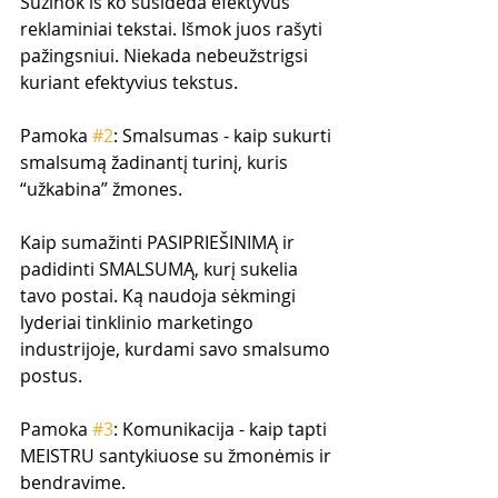
Sužinok iš ko susideda efektyvūs 
reklaminiai tekstai. Išmok juos rašyti 
pažingsniui. Niekada nebeužstrigsi 
kuriant efektyvius tekstus.
Pamoka 
#2
: Smalsumas - kaip sukurti 
smalsumą žadinantį turinį, kuris 
“užkabina” žmones.
Kaip sumažinti PASIPRIEŠINIMĄ ir 
padidinti SMALSUMĄ, kurį sukelia 
tavo postai. Ką naudoja sėkmingi 
lyderiai tinklinio marketingo 
industrijoje, kurdami savo smalsumo 
postus.
Pamoka 
#3
: Komunikacija - kaip tapti 
MEISTRU santykiuose su žmonėmis ir 
bendravime.