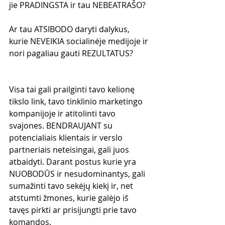
jie PRADINGSTA ir tau NEBEATRAŠO?
Ar tau ATSIBODO daryti dalykus, 
kurie NEVEIKIA socialinėje medijoje ir 
nori pagaliau gauti REZULTATUS?
Visa tai gali prailginti tavo kelionę 
tikslo link, tavo tinklinio marketingo 
kompanijoje ir atitolinti tavo 
svajones. BENDRAUJANT su 
potencialiais klientais ir verslo 
partneriais neteisingai, gali juos 
atbaidyti. Darant postus kurie yra 
NUOBODŪS ir nesudominantys, gali 
sumažinti tavo sekėjų kiekį ir, net 
atstumti žmones, kurie galėjo iš 
tavęs pirkti ar prisijungti prie tavo 
komandos.