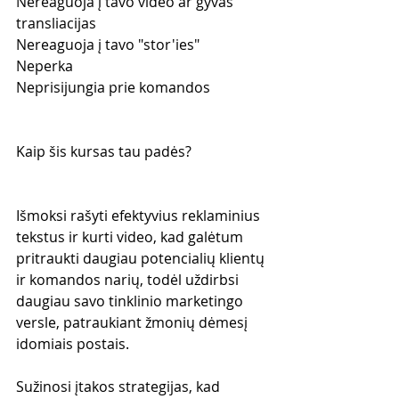
Nereaguoja į tavo video ar gyvas 
transliacijas
Nereaguoja į tavo "stor'ies"
Neperka
Neprisijungia prie komandos
Kaip šis kursas tau padės?
Išmoksi rašyti efektyvius reklaminius 
tekstus ir kurti video, kad galėtum 
pritraukti daugiau potencialių klientų 
ir komandos narių, todėl uždirbsi 
daugiau savo tinklinio marketingo 
versle, patraukiant žmonių dėmesį 
idomiais postais.
Sužinosi įtakos strategijas, kad 