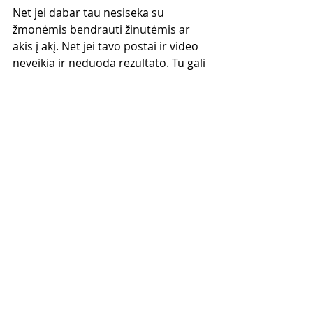
Net jei dabar tau nesiseka su 
žmonėmis bendrauti žinutėmis ar 
akis į akį. Net jei tavo postai ir video 
neveikia ir neduoda rezultato. Tu gali 
tapti sėkmingu tinklinio marketingo 
lyderiu ir pasiekti norimas pajamas 
bei rezultatus. Tau tereikia TEISINGŲ 
ĮRANKIŲ, kuriuos tau suteiks šis 
kursas internetu.
Kodėl Gedimino kursai?
Paskutinius 11 metų praleidau 
statydamas tinklinio marketingo 
verslą ir padėdamas kitiems gauti 
geresnius rezultatus. 
Šiame kurse pasidalinsiu diduma to 