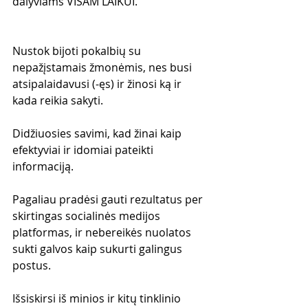
dalyviams VISAM LAIKUI.
Nustok bijoti pokalbių su 
nepažįstamais žmonėmis, nes busi 
atsipalaidavusi (-ęs) ir žinosi ką ir 
kada reikia sakyti.
Didžiuosies savimi, kad žinai kaip 
efektyviai ir idomiai pateikti 
informaciją.
Pagaliau pradėsi gauti rezultatus per 
skirtingas socialinės medijos 
platformas, ir nebereikės nuolatos 
sukti galvos kaip sukurti galingus 
postus.
Išsiskirsi iš minios ir kitų tinklinio 