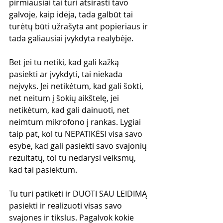
pirmiausiai tai turi atsirasti tavo 
galvoje, kaip idėja, tada galbūt tai 
turėtų būti užrašyta ant popieriaus ir 
tada galiausiai įvykdyta realybėje.
Bet jei tu netiki, kad gali kažką 
pasiekti ar įvykdyti, tai niekada 
neįvyks. Jei netikėtum, kad gali šokti, 
net neitum į šokių aikštelę, jei 
netikėtum, kad gali dainuoti, net 
neimtum mikrofono į rankas. Lygiai 
taip pat, kol tu NEPATIKĖSI visa savo 
esybe, kad gali pasiekti savo svajonių 
rezultatų, tol tu nedarysi veiksmų, 
kad tai pasiektum.
Tu turi patikėti ir DUOTI SAU LEIDIMĄ 
pasiekti ir realizuoti visas savo 
svajones ir tikslus. Pagalvok kokie 