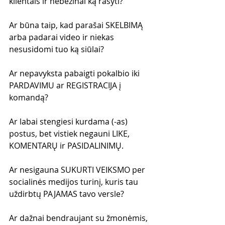
klientais ir nebežinai ką rašyti? 
Ar būna taip, kad parašai SKELBIMĄ 
arba padarai video ir niekas 
nesusidomi tuo ką siūlai?
Ar nepavyksta pabaigti pokalbio iki 
PARDAVIMU ar REGISTRACIJA į 
komandą?
Ar labai stengiesi kurdama (-as) 
postus, bet vistiek negauni LIKE, 
KOMENTARŲ ir PASIDALINIMŲ.
Ar nesigauna SUKURTI VEIKSMO per 
socialinės medijos turinį, kuris tau 
uždirbtų PAJAMAS tavo versle?
Ar dažnai bendraujant su žmonėmis, 