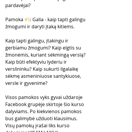
pardavėjai?
Pamoka 
#5
: Galia - kaip tapti galingu 
žmogumi ir daryti įtaką kitiems.
Kaip tapti galingu, įtakingu ir 
gerbiamu žmogumi? Kaip elgtis su 
žmonėmis, kuriant sėkmingą verslą? 
Kaip būti efektyviu lyderiu ir 
verslininku? Kaip sukurti ilgalaikę 
sėkmę asmeniniuose santykiuose, 
versle ir gyvenime?
Visos pamokos vyks gyvai uždaroje 
Facebook grupėje skirtoje šio kurso 
dalyviams. Po kiekvienos pamokos 
bus galimybė užduoti klausimus. 
Visų pamokų įrašai liks kurso 