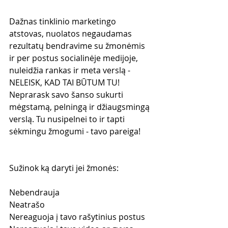
Dažnas tinklinio marketingo 
atstovas, nuolatos negaudamas 
rezultatų bendravime su žmonėmis 
ir per postus socialinėje medijoje, 
nuleidžia rankas ir meta verslą - 
NELEISK, KAD TAI BŪTUM TU! 
Neprarask savo šanso sukurti 
mėgstamą, pelningą ir džiaugsmingą 
verslą. Tu nusipelnei to ir tapti 
sėkmingu žmogumi - tavo pareiga!
Sužinok ką daryti jei žmonės:
Nebendrauja
Neatrašo
Nereaguoja į tavo rašytinius postus