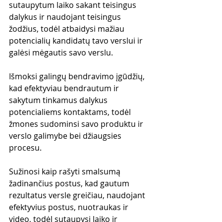
sutaupytum laiko sakant teisingus 
dalykus ir naudojant teisingus 
žodžius, todėl atbaidysi mažiau 
potencialių kandidatų tavo verslui ir 
galėsi mėgautis savo verslu.
Išmoksi galingų bendravimo įgūdžių, 
kad efektyviau bendrautum ir 
sakytum tinkamus dalykus 
potencialiems kontaktams, todėl 
žmones sudominsi savo produktu ir 
verslo galimybe bei džiaugsies 
procesu.
Sužinosi kaip rašyti smalsumą 
žadinančius postus, kad gautum 
rezultatus versle greičiau, naudojant 
efektyvius postus, nuotraukas ir 
video, todėl sutaupysi laiko ir 