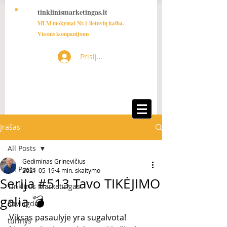
tinklinismarketingas.lt
MLM mokymai Nr.1 lietuvių kalba.
Visoms kompanijoms
Prisijungti
Įrašas
All Posts
Gediminas Grinevičius
All Posts
2021-05-19
4 min. skaitymo
Serija #513 Tavo TIKĖJIMO
Tinklinis Marketingas
galia 💣
Saviugda
Viksas pasaulyje yra sugalvota! 
turinys