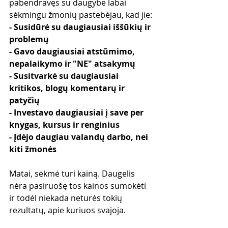
pabendravęs su daugybe labai 
sėkmingu žmonių pastebėjau, kad jie:
- Susidūrė su daugiausiai iššūkių ir 
problemų
- Gavo daugiausiai atstūmimo, 
nepalaikymo ir "NE" atsakymų
- Susitvarkė su daugiausiai 
kritikos, blogų komentarų ir 
patyčių
- Investavo daugiausiai į save per 
knygas, kursus ir renginius
- Įdėjo daugiau valandų darbo, nei 
kiti žmonės
Matai, sėkmė turi kainą. Daugelis 
nėra pasiruošę tos kainos sumokėti 
ir todėl niekada neturės tokių 
rezultatų, apie kuriuos svajoja. 