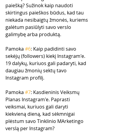
paiešką? Sužinok kaip naudoti 
skirtingus paieškos būdus, kad tau 
niekada nesibaigtų žmonės, kuriems 
galėtum pasiūlyti savo verslo 
galimybę arba produktą.
Pamoka 
#6
: Kaip padidinti savo 
sekėjų (followers) kiekį Instagram'e. 
19 dalykų, kuriuos gali padaryti, kad 
daugiau žmonių sektų tavo 
Instagram profilį.
Pamoka 
#7
: Kasdieninis Veiksmų 
Planas Instagram'e. Paprasti 
veiksmai, kuriuos gali daryti 
kiekvieną dieną, kad sėkmnigai 
plėstum savo Tinklinio MArketingo 
verslą per Instagram?