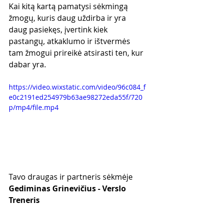
Kai kitą kartą pamatysi sėkmingą 
žmogų, kuris daug uždirba ir yra 
daug pasiekęs, įvertink kiek 
pastangų, atkaklumo ir ištvermės 
tam žmogui prireikė atsirasti ten, kur 
dabar yra.
https://video.wixstatic.com/video/96c084_f
e0c2191ed254979b63ae98272eda55f/720
p/mp4/file.mp4
Tavo draugas ir partneris sėkmėje
Gediminas Grinevičius - Verslo 
Treneris