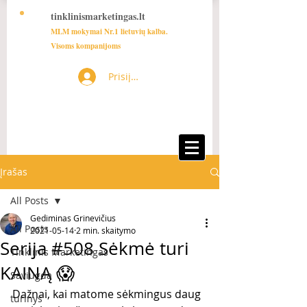
tinklinismarketingas.lt
MLM mokymai Nr.1 lietuvių kalba.
Visoms kompanijoms
Prisijungti
Įrašas
All Posts
Gediminas Grinevičius
All Posts
2021-05-14
2 min. skaitymo
Serija #508 Sėkmė turi
Tinklinis Marketingas
KAINĄ 😱
Saviugda
Dažnai, kai matome sėkmingus daug 
turinys