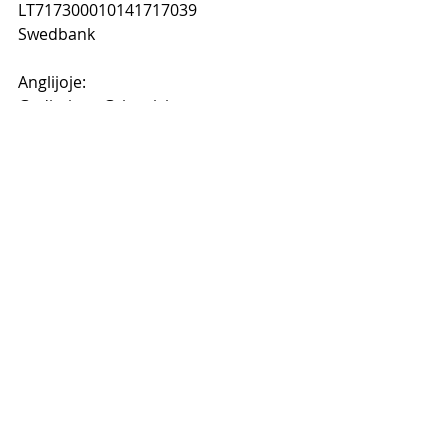
LT717300010141717039
Swedbank
Anglijoje:
Gediminas Grinevicius
Account: 30485762
Sort Code: 30-98-97
LLOYDS BANK
Kai sumokėsi atsiųsk man 
apmokėjimo nuotrauką ir savo 
elektroninio pašto adresą į mano 
Facebook 
www.facebook.com/gedimi
nas.grinevicius
 ir pasiprašyk, kad 
pridėčiau tave prie "Tinklinio 
Marketingo Instagram Stovykla" 
grupės.
Jei turi klausimų rašyk man - su 