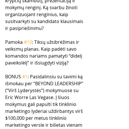
krypčių skambutį, prezentaciją ir 
mokymų renginį. Ką svarbu žinoti 
organizuojant renginius, kaip 
susitvarkyti su kandidato klausimais 
ir pasipriešinimu?
Pamoka 
#10
: Tiksų užsibrėžimas ir 
veiksmų planas. Kaip padėti savo 
komandos nariams pamatyti “didelį 
paveikslėlį” ir išsiugdyti viziją?
BONUS 
#1
: Pasidalinsiu su tavimi ką 
išmokau per “BEYOND LEADERSHIP” 
(“Virš Lyderystės”) mokymuose su 
Eric Worre Las Vegase. Į šiuos 
mokymus gali papulti tik tinklinio 
marketingo lyderiai uždirbantys virš 
$100,000 per metus tinklinio 
marketingo versle ir bilietas vienam 