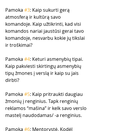
Pamoka 
#3
: Kaip sukurti gerą 
atmosferą ir kultūrą savo 
komandoje. Kaip užtikrinti, kad visi 
komandos nariai jaustūsi gerai tavo 
komandoje, nesvarbu kokie jų tikslai 
ir troškimai?
Pamoka 
#4
: Keturi asmenybių tipai. 
Kaip pakviesti skirtingų asmenybių 
tipų žmones į verslą ir kaip su jais 
dirbti? 
Pamoka 
#5
: Kaip pritraukti daugiau 
žmonių į renginius. Tapk renginių 
reklamos “mašina” ir kelk savo verslo 
mastelį naudodamas/ -a renginius.
Pamoka 
#6
: Mentorystė. Kodėl 