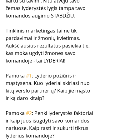
kartu su tavimi. Kitu atveju tavo 
žemas lyderystės lygis tampa tavo 
komandos augimo STABDŽIU. 
Tinklinis marketingas tai ne tik 
pardavimai ir žmonių kvietimas. 
Aukščiausius rezultatus pasiekia tie, 
kas moka ugdyti žmones savo 
komandoje - tai LYDERIAI!
Pamoka 
#1
: Lyderio požiūris ir 
mąstysena. Kuo lyderiai skiriasi nuo 
kitų verslo partnerių? Kaip jie mąsto 
ir ką daro kitaip?
Pamoka 
#2
: Penki lyderystės faktoriai 
ir kaip juos išugdyti savo komandos 
nariuose. Kaip rasti ir sukurti tikrus 
lyderius komandoje?