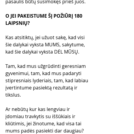
pasaulis būtų susimokęs prieš juos.
O JEI PAKEISTUME ŠĮ POŽIŪRĮ 180 
LAIPSNIŲ?
Kas atsitiktų, jei užuot sakę, kad visi 
šie dalykai vyksta MUMS, sakytume, 
kad šie dalykai vyksta DĖL MŪSŲ.
Tam, kad mus užgrūdinti geresniam 
gyvenimui, tam, kad mus padaryti 
stipresniais lyderiais, tam, kad labiau 
įvertintume pasiektą rezultatą ir 
tikslus.
Ar nebūtų kur kas lengviau ir 
įdomiau travkytis su iššūkiais ir 
kliūtimis, jei žinotume, kad visa tai 
mums padės pasiekti dar daugiau?