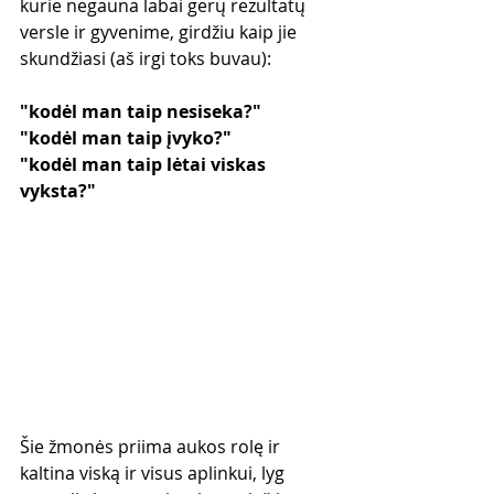
kurie negauna labai gerų rezultatų 
versle ir gyvenime, girdžiu kaip jie 
skundžiasi (aš irgi toks buvau):
"kodėl man taip nesiseka?"
"kodėl man taip įvyko?"
"kodėl man taip lėtai viskas 
vyksta?"
Šie žmonės priima aukos rolę ir 
kaltina viską ir visus aplinkui, lyg 