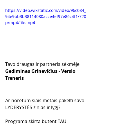
https://video.wixstatic.com/video/96c084_
94e9bb3b38114080acce4ef97e86c4f1/720
p/mp4/file.mp4
Tavo draugas ir partneris sėkmėje
Gediminas Grinevičius - Verslo 
Treneris
Ar norėtum šiais metais pakelti savo 
LYDERYSTĖS žinias ir lygį?
Programa skirta būtent TAU!