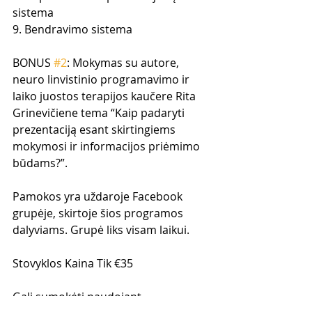
sistema
9. Bendravimo sistema
BONUS 
#2
: Mokymas su autore, 
neuro linvistinio programavimo ir 
laiko juostos terapijos kaučere Rita 
Grinevičiene tema “Kaip padaryti 
prezentaciją esant skirtingiems 
mokymosi ir informacijos priėmimo 
būdams?”.
Pamokos yra uždaroje Facebook 
grupėje, skirtoje šios programos 
dalyviams. Grupė liks visam laikui.
Stovyklos Kaina Tik €35
Gali sumokėti naudojant 