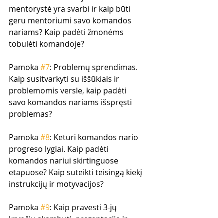
mentorystė yra svarbi ir kaip būti 
geru mentoriumi savo komandos 
nariams? Kaip padėti žmonėms 
tobulėti komandoje?
Pamoka 
#7
: Problemų sprendimas. 
Kaip susitvarkyti su iššūkiais ir 
problemomis versle, kaip padėti 
savo komandos nariams išspręsti 
problemas?
Pamoka 
#8
: Keturi komandos nario 
progreso lygiai. Kaip padėti 
komandos nariui skirtinguose 
etapuose? Kaip suteikti teisingą kiekį 
instrukcijų ir motyvacijos?
Pamoka 
#9
: Kaip pravesti 3-jų 