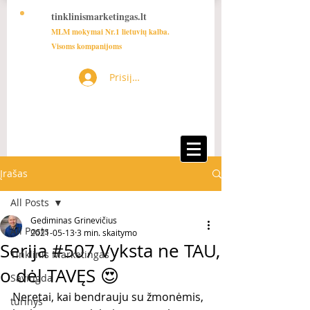
tinklinismarketingas.lt
MLM mokymai Nr.1 lietuvių kalba.
Visoms kompanijoms
Prisijungti
Įrašas
All Posts
Gediminas Grinevičius
All Posts
2021-05-13
3 min. skaitymo
Serija #507 Vyksta ne TAU,
Tinklinis Marketingas
o dėl TAVĘS 😍
Saviugda
Neretai, kai bendrauju su žmonėmis, 
turinys