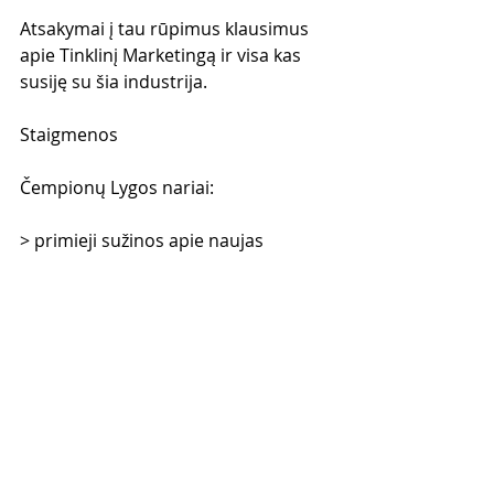
Atsakymai į tau rūpimus klausimus 
apie Tinklinį Marketingą ir visa kas 
susiję su šia industrija.
Staigmenos
Čempionų Lygos nariai:
> primieji sužinos apie naujas 
mokymų programas
> gaus priėjimą prie naujų mokymų 
programų geriausia kaina
> gaus kitus privalumus, skirtus tik 
šios bendruomenės nariams
Šioje programoje duosiu LABAI 