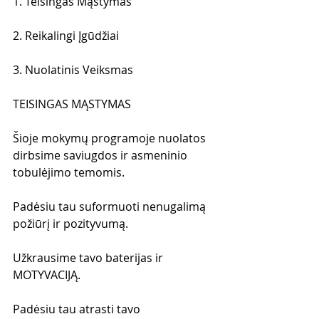
1. Teisingas Mąstymas
2. Reikalingi Įgūdžiai
3. Nuolatinis Veiksmas
TEISINGAS MĄSTYMAS
Šioje mokymų programoje nuolatos 
dirbsime saviugdos ir asmeninio 
tobulėjimo temomis. 
Padėsiu tau suformuoti nenugalimą 
požiūrį ir pozityvumą. 
Užkrausime tavo baterijas ir 
MOTYVACIJĄ. 
Padėsiu tau atrasti tavo 