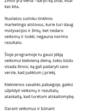
Žinoti yra viena - daryti ką žinai, visai 
kas kita. 
Nuolatos sutinku tinklinio 
marketingo atstovus, kurie turi daug 
motyvacijos ir žinių, bet nedaro 
veiksmų ir todėl, negauna norimo 
rezultato.
Šioje programoje tu gausi įdėją 
veiksmui kiekvieną dieną, tokiu būdu 
visada žinosi, ką gali padaryti savo 
versle, kad judėtum į priekį.
Kiekvienos savaitės pabaigoje, galėsi 
užpildyti veiksmų ir rezultatų 
ataskaitą, kad turėtum atskaitomybę.
Darant veiksmus ir būnant 