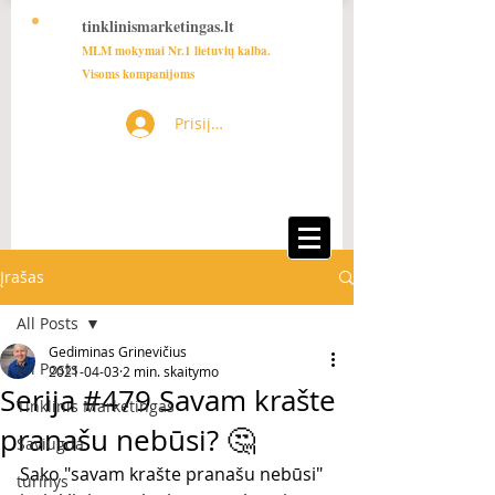
tinklinismarketingas.lt
MLM mokymai Nr.1 lietuvių kalba.
Visoms kompanijoms
Prisijungti
Įrašas
All Posts
Gediminas Grinevičius
All Posts
2021-04-03
2 min. skaitymo
Serija #479 Savam krašte
Tinklinis Marketingas
pranašu nebūsi? 🤔
Saviugda
Sako "savam krašte pranašu nebūsi" 
turinys