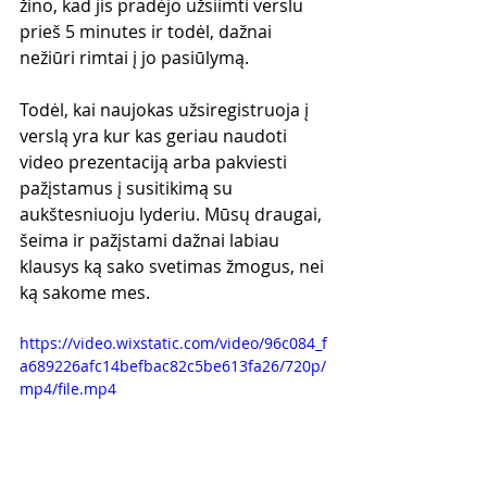
žino, kad jis pradėjo užsiimti verslu 
prieš 5 minutes ir todėl, dažnai 
nežiūri rimtai į jo pasiūlymą.
Todėl, kai naujokas užsiregistruoja į 
verslą yra kur kas geriau naudoti 
video prezentaciją arba pakviesti 
pažįstamus į susitikimą su 
aukštesniuoju lyderiu. Mūsų draugai, 
šeima ir pažįstami dažnai labiau 
klausys ką sako svetimas žmogus, nei 
ką sakome mes.
https://video.wixstatic.com/video/96c084_f
a689226afc14befbac82c5be613fa26/720p/
mp4/file.mp4