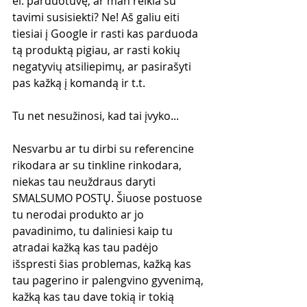
el. parduotuvę, ar man reikia su 
tavimi susisiekti? Ne! Aš galiu eiti 
tiesiai į Google ir rasti kas parduoda 
tą produktą pigiau, ar rasti kokių 
negatyvių atsiliepimų, ar pasirašyti 
pas kažką į komandą ir t.t.
Tu net nesužinosi, kad tai įvyko...
Nesvarbu ar tu dirbi su referencine 
rikodara ar su tinkline rinkodara, 
niekas tau neuždraus daryti 
SMALSUMO POSTŲ. Šiuose postuose 
tu nerodai produkto ar jo 
pavadinimo, tu daliniesi kaip tu 
atradai kažką kas tau padėjo 
išspresti šias problemas, kažką kas 
tau pagerino ir palengvino gyvenimą, 
kažką kas tau dave tokią ir tokią 