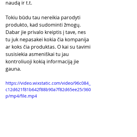
naudą ir t.t. 
Tokiu būdu tau nereikia parodyti 
produkto, kad sudominti žmogų. 
Dabar jie privalo kreiptis į tave, nes 
tu juk nepasakei kokia čia kompanija 
ar koks čia produktas. O kai su tavimi 
susisiekia asmeniškai tu jau 
kontroliuoji kokią informaciją jie 
gauna.
https://video.wixstatic.com/video/96c084_
c12d621f81b642f88b90a7f82d65ee25/360
p/mp4/file.mp4