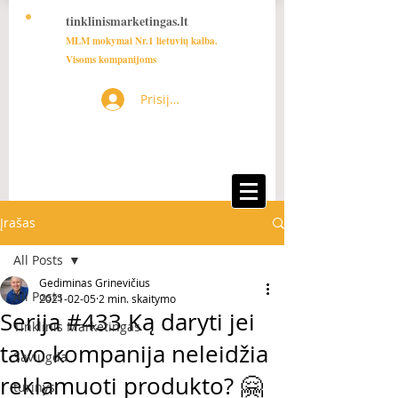
tinklinismarketingas.lt
MLM mokymai Nr.1 lietuvių kalba.
Visoms kompanijoms
Prisijungti
Įrašas
All Posts
Gediminas Grinevičius
All Posts
2021-02-05
2 min. skaitymo
Serija #433 Ką daryti jei
Tinklinis Marketingas
tavo kompanija neleidžia
Saviugda
reklamuoti produkto? 🤗
turinys