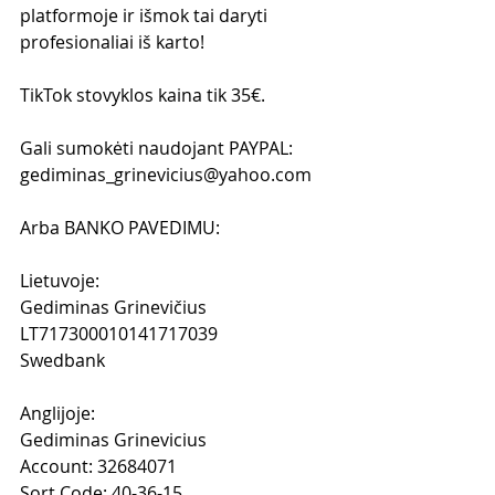
platformoje ir išmok tai daryti 
profesionaliai iš karto!
TikTok stovyklos kaina tik 35€.
Gali sumokėti naudojant PAYPAL:
gediminas_grinevicius@yahoo.com
Arba BANKO PAVEDIMU:
​Lietuvoje:
Gediminas Grinevičius
LT717300010141717039
Swedbank
Anglijoje:
Gediminas Grinevicius
Account: 32684071
Sort Code: 40-36-15