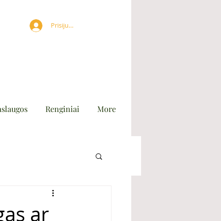
Prisijungti
aslaugos
Renginiai
More
gas ar