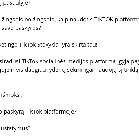
ą pasaulyje?
 žingsnis po žingsnio, kaip naudotis TIKTOK platforma,
) savo paskyros?
etingo TikTok Stovykla” yra skirta tau!
siradusi TikTok socialinės medijos platforma įgyja pagr
oje ir vis daugiau lyderių sėkmingai naudoją šį tinklą
 išmoksi:
vo paskyrą TikTok platformoje?
 nustatymus?