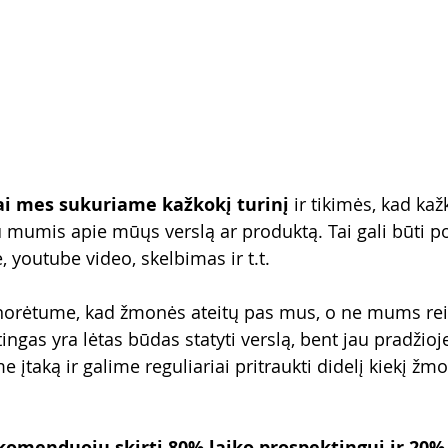
ai mes sukuriame kažkokį turinį
 ir tikimės, kad ka
su mumis apie mūųs verslą ar produktą. Tai gali būti p
, youtube video, skelbimas ir t.t.
norėtume, kad žmonės ateitų pas mus, o ne mums reik
ngas yra lėtas būdas statyti verslą, bent jau pradžioj
e įtaką ir galime reguliariai pritraukti didelį kiekį žm
komenduoju skirti 80% laiko prospektingui ir 20% 