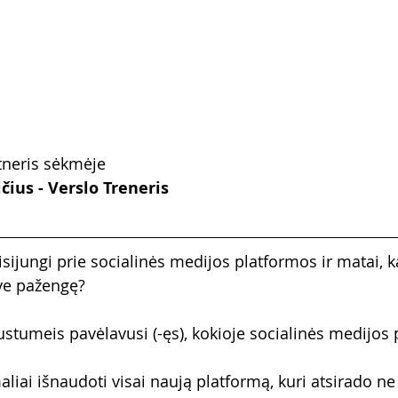
tneris sėkmėje
ius - Verslo Treneris
isijungi prie socialinės medijos platformos ir matai, ka
ve pažengę?
austumeis pavėlavusi (-ęs), kokioje socialinės medijos
ai išnaudoti visai naują platformą, kuri atsirado ne t