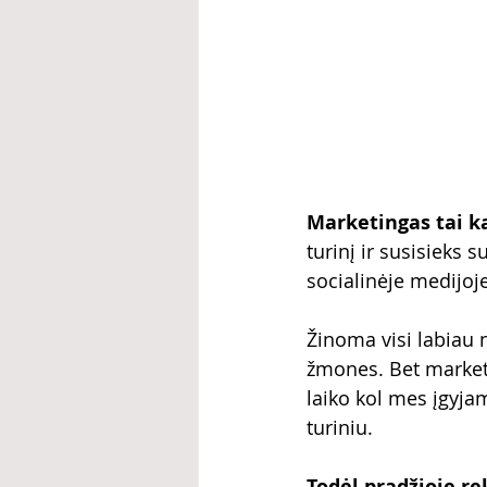
Marketingas tai k
turinį ir susisieks 
socialinėje medijoje
Žinoma visi labiau 
žmones. Bet marketi
laiko kol mes įgyjam
turiniu.
Todėl pradžioje re