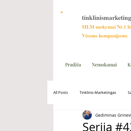
tinklinismarketing
MLM mokymai Nr.1 lie
Visoms kompanijoms
Pradžia
Nemokamai
K
All Posts
Tinklinis Marketingas
S
Gediminas Grinev
Serija #