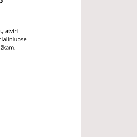
ų atviri 
cialiniuose 
kažkam.