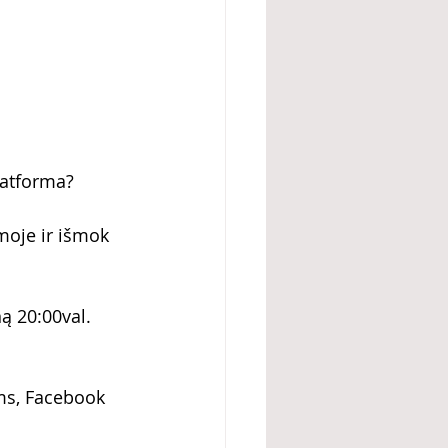
latforma?
moje ir išmok 
ą 20:00val. 
ams, Facebook 