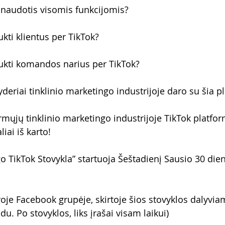
ir naudotis visomis funkcijomis?
aukti klientus per TikTok?
raukti komandos narius per TikTok?
deriai tinklinio marketingo industrijoje daro su šia p
irmųjų tinklinio marketingo industrijoje TikTok platfor
liai iš karto!
o TikTok Stovykla” startuoja Šeštadienį Sausio 30 dien
roje Facebook grupėje, skirtoje šios stovyklos dalyvi
du. Po stovyklos, liks įrašai visam laikui)