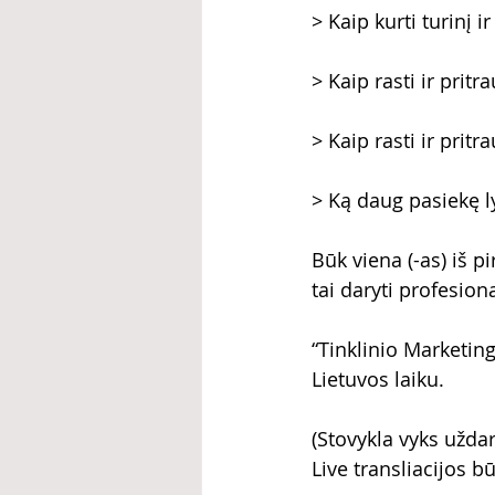
> Kaip kurti turinį 
> Kaip rasti ir pritr
> Kaip rasti ir prit
> Ką daug pasiekę ly
Būk viena (-as) iš p
tai daryti profesiona
“Tinklinio Marketing
Lietuvos laiku.
(Stovykla vyks užda
Live transliacijos bū