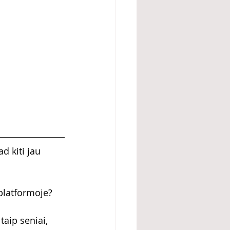
d kiti jau 
 platformoje?
aip seniai, 