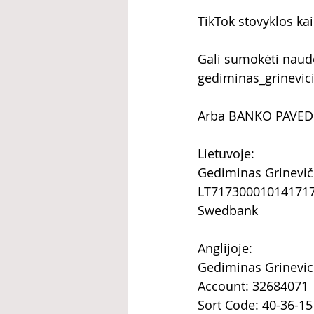
TikTok stovyklos kai
Gali sumokėti naud
gediminas_grinevi
Arba BANKO PAVED
​Lietuvoje:
Gediminas Grinevič
LT71730001014171
Swedbank
Anglijoje:
Gediminas Grinevic
Account: 32684071
Sort Code: 40-36-15