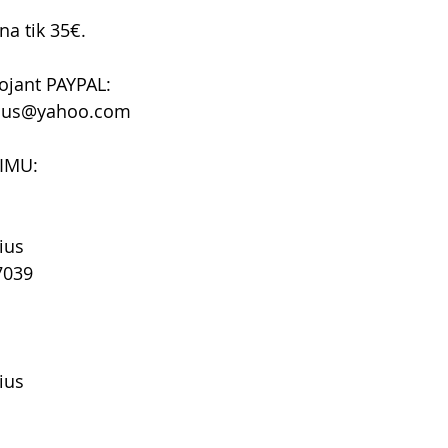
na tik 35€.
ojant PAYPAL:
cius@yahoo.com
IMU:
ius
7039
ius