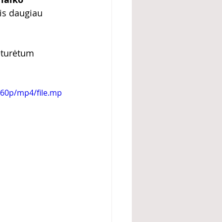
vis daugiau 
neturėtum 
360p/mp4/file.mp