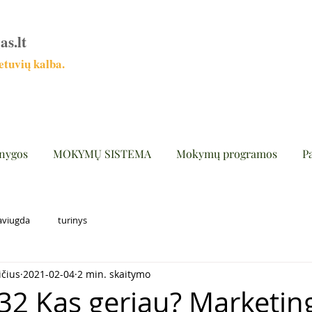
as.lt
tuvių kalba.
nygos
MOKYMŲ SISTEMA
Mokymų programos
P
aviugda
turinys
ičius
2021-02-04
2 min. skaitymo
432 Kas geriau? Marketin