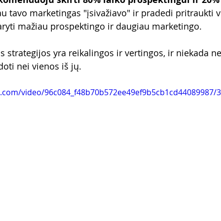
jau tavo marketingas "įsivažiavo" ir pradedi pritraukti 
aryti mažiau prospektingo ir daugiau marketingo.
s strategijos yra reikalingos ir vertingos, ir niekada 
oti nei vienos iš jų.
tic.com/video/96c084_f48b70b572ee49ef9b5cb1cd44089987/