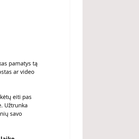
žkas pamatys tą 
ostas ar video 
ėtų eiti pas 
e. Užtrunka 
onių savo 
laiko 