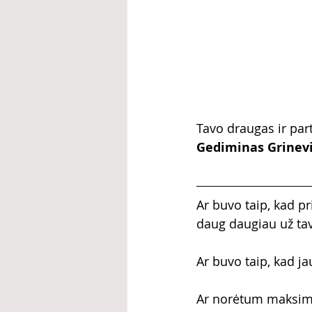
Tavo draugas ir par
Gediminas Grinevič
Ar buvo taip, kad pr
daug daugiau už ta
Ar buvo taip, kad j
Ar norėtum maksimali