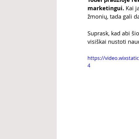
marketingui.
 Kai 
žmonių, tada gali d
Suprask, kad abi šio
visiškai nustoti naud
https://video.wixsta
4