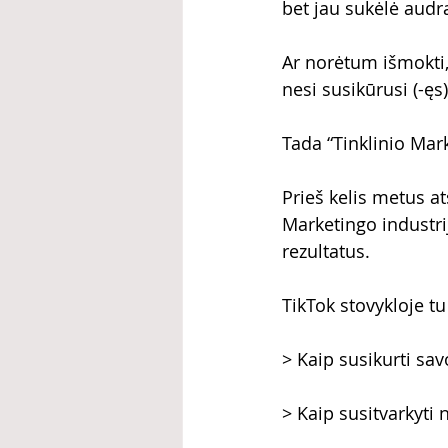
bet jau sukėlė audr
Ar norėtum išmokti,
nesi susikūrusi (-ęs
Tada “Tinklinio Mark
Prieš kelis metus at
Marketingo industrij
rezultatus.
TikTok stovykloje tu
> Kaip susikurti sa
> Kaip susitvarkyti