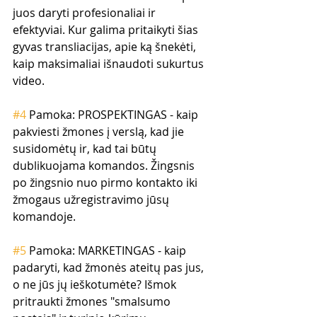
juos daryti profesionaliai ir 
efektyviai. Kur galima pritaikyti šias 
gyvas transliacijas, apie ką šnekėti, 
kaip maksimaliai išnaudoti sukurtus 
video.
#4
 Pamoka: PROSPEKTINGAS - kaip 
pakviesti žmones į verslą, kad jie 
susidomėtų ir, kad tai būtų 
dublikuojama komandos. Žingsnis 
po žingsnio nuo pirmo kontakto iki 
žmogaus užregistravimo jūsų 
komandoje.
#5
 Pamoka: MARKETINGAS - kaip 
padaryti, kad žmonės ateitų pas jus, 
o ne jūs jų ieškotumėte? Išmok 
pritraukti žmones "smalsumo 