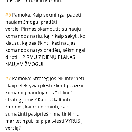
postais" ir turinio kūrimu.
#6
 Pamoka: Kaip sėkmingai padėti 
naujam žmogui pradėti 
versle. Pirmas skambutis su nauju 
komandos nariu, ką ir kaip sakyti, ko 
klausti, ką paaiškinti, kad naujas 
komandos narys pradėtų sėkmingai 
dirbti + PIRMŲ 7 DIENŲ PLANAS 
NAUJAM ŽMOGUI!
#7
 Pamoka: Strategijos NE internetu 
- kaip efektyviai plėsti klientų bazę ir 
komandą naudojantis "offline" 
strategijomis? Kaip užkalbinti 
žmones, kaip sudominti, kaip 
sumažinti pasipriešinimą tinkliniui 
marketingui, kaip pakviesti VYRUS į 
verslą?