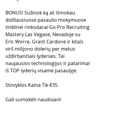
BONUS! Sužinok ką aš išmokau 
didžiausiuose pasaulio mokymuose 
tinklinei rinkodarai Go Pro Recruiting 
Mastery Las Vegase, Nevadoje su 
Eric Worre, Grant Cardone ir kitais 
virš milijono dolerių per metus 
uždirbančiais lyderiais. Tai 
naujausios technologijos ir patarimai 
iš TOP lyderių visame pasaulyje.
Stovyklos Kaina Tik €35
Gali sumokėti naudojant 
PAYPAL: gediminas_grinevicius@yaho
o.com 
Arba BANKO PAVEDIMU: