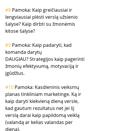
#8
 Pamoka: Kaip greičiausiai ir 
lengviausiai plėsti verslą užsienio 
šalyse? Kaip dirbti su žmonėmis 
kitose šalyse? 
#9
 Pamoka: Kaip padaryti, kad 
komanda darytų 
DAUGIAU? Strategijos kaip pagerinti 
žmonių efektyvumą, motyvaciją ir 
įgūdžius. 
#10
 Pamoka: Kasdieninis veiksmų 
planas tinkliniam marketinge. Ką ir 
kaip daryti kiekvieną dieną versle, 
kad gautum rezultatus net jei šį 
verslą darai kaip papildomą veiklą 
(valandą ar kelias valandas per 
dieną).