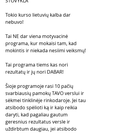
STOVYKLA
Tokio kurso lietuvių kalba dar 
nebuvo!
Tai NE dar viena motyvacinė 
programa, kur mokaisi tam, kad 
mokintis ir niekada nesiimi veiksmų!
Tai programa tiems kas nori 
rezultatų ir jų nori DABAR!
Šioje programoje rasi 10 pačių 
svarbiausių pamokų TAVO verslui ir 
sėkmei tinklinėje rinkodaroje. Jei tau 
atsibodo spėlioti ką ir kaip reikia 
daryti, kad pagaliau gautum 
geresnius rezultatus versle ir 
uždirbtum daugiau, jei atsibodo 