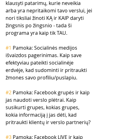
klausyti patarimų, kurie neveikia 
arba yra nepritaikomi tavo verslui, jei 
nori tiksliai žinoti KĄ ir KAIP daryti 
žingsnis po žingsnio - tada ši 
programa yra kaip tik TAU.
#1
 Pamoka: Socialinės medijos 
išvaizdos pagerinimas. Kaip save 
efektyviau pateikti socialinėje 
erdvėje, kad sudominti ir pritraukti 
žmones savo profiliu/puslapiu.
#2
 Pamoka: Facebook grupės ir kaip 
jas naudoti verslo plėtrai. Kaip 
susikurti grupes, kokias grupes, 
kokia informaciją į jas dėti, kad 
pritraukti klientų ir verslo partnerių?
#3
 Pamoka: Facebook LIVE ir kaip 