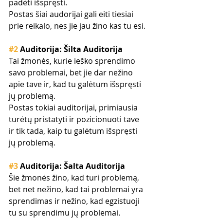
padėti išspręsti. 
Postas šiai audorijai gali eiti tiesiai 
prie reikalo, nes jie jau žino kas tu esi.
#2
 Auditorija: Šilta Auditorija
Tai žmonės, kurie ieško sprendimo 
savo problemai, bet jie dar nežino 
apie tave ir, kad tu galėtum išspręsti 
jų problemą.
Postas tokiai auditorijai, primiausia 
turėtų pristatyti ir pozicionuoti tave 
ir tik tada, kaip tu galėtum išspręsti 
jų problemą.
#3
 Auditorija: Šalta Auditorija
Šie žmonės žino, kad turi problemą, 
bet net nežino, kad tai problemai yra 
sprendimas ir nežino, kad egzistuoji 
tu su sprendimu jų problemai.