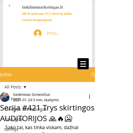
tinklinismarketingas.lt
MLM mokymai Nr.1 lietuvių kalba.
Visoms kompanijoms
Prisijungti
Įrašas
All Posts
Gediminas Grinevičius
All Posts
2021-01-24
3 min. skaitymo
Serija #421 Trys skirtingos
Tinklinis Marketingas
AUDITORIJOS 🙏🔥🥶
Saviugda
Sako tai, kas tinka viskam, dažnai 
turinys