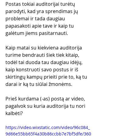
Postas tokiai auditorijai turėtų 
parodyti, kad yra sprendimas jų 
problemai ir tada daugiau 
papasakoti apie tave ir kaip tu 
galėtum jiems pasitarnauti.
Kaip matai su kiekviena auditorija 
turime bendrauti šiek tiek kitaip, 
todėl tai duoda tau daugiau idėjų, 
kaip konstruoti savo postus ir iš 
skirtingų kampų prieiti prie to, ką tu 
darai ir ką tu siūlai žmonėms.
Prieš kurdama (-as) postą ar video, 
pagalvok su kuria auditorija tu nori 
kalbėti?
https://video.wixstatic.com/video/96c084_
9d66e55bb65f4a30b86ccbb7e7bf5dfe/360