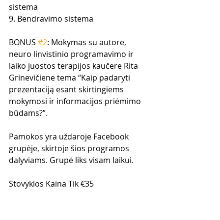
sistema
9. Bendravimo sistema
BONUS 
#2
: Mokymas su autore, 
neuro linvistinio programavimo ir 
laiko juostos terapijos kaučere Rita 
Grinevičiene tema “Kaip padaryti 
prezentaciją esant skirtingiems 
mokymosi ir informacijos priėmimo 
būdams?”.
Pamokos yra uždaroje Facebook 
grupėje, skirtoje šios programos 
dalyviams. Grupė liks visam laikui.
Stovyklos Kaina Tik €35
Gali sumokėti naudojant 
PAYPAL: gediminas_grinevicius@yaho