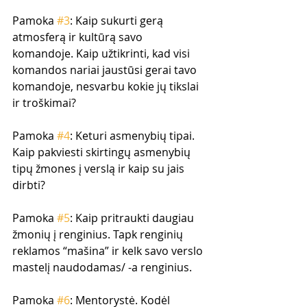
Pamoka 
#3
: Kaip sukurti gerą 
atmosferą ir kultūrą savo 
komandoje. Kaip užtikrinti, kad visi 
komandos nariai jaustūsi gerai tavo 
komandoje, nesvarbu kokie jų tikslai 
ir troškimai?
Pamoka 
#4
: Keturi asmenybių tipai. 
Kaip pakviesti skirtingų asmenybių 
tipų žmones į verslą ir kaip su jais 
dirbti? 
Pamoka 
#5
: Kaip pritraukti daugiau 
žmonių į renginius. Tapk renginių 
reklamos “mašina” ir kelk savo verslo 
mastelį naudodamas/ -a renginius.
Pamoka 
#6
: Mentorystė. Kodėl 