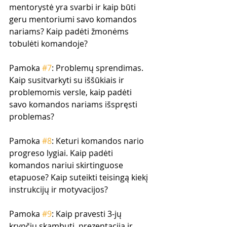
mentorystė yra svarbi ir kaip būti 
geru mentoriumi savo komandos 
nariams? Kaip padėti žmonėms 
tobulėti komandoje?
Pamoka 
#7
: Problemų sprendimas. 
Kaip susitvarkyti su iššūkiais ir 
problemomis versle, kaip padėti 
savo komandos nariams išspręsti 
problemas?
Pamoka 
#8
: Keturi komandos nario 
progreso lygiai. Kaip padėti 
komandos nariui skirtinguose 
etapuose? Kaip suteikti teisingą kiekį 
instrukcijų ir motyvacijos?
Pamoka 
#9
: Kaip pravesti 3-jų 
krypčių skambutį, prezentaciją ir 