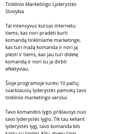
Tinklinio Marketingo Lyderystės 
Stovykla
Tai intensyvus kursas internetu 
tiems, kas nori pradėti kurti 
komandą tinkliniame marketinge, 
kas turi mažą komanda ir nori ją 
plėsti ir tiems, kas jau turi didelę 
komandą ir nori su ja dirbti 
efektyviau.
Šioje programoje turėsi 10 pačių 
svarbiausių lyderystės pamokų tavo 
tinklinio marketingo verslui. 
Tavo komandos lygis priklausys nuo 
tavo lyderystės lygio. Tik tau keliant 
lyderystės lygį, tavo komanda kils 
kartu su tavimi. Kitu atveju tavo 