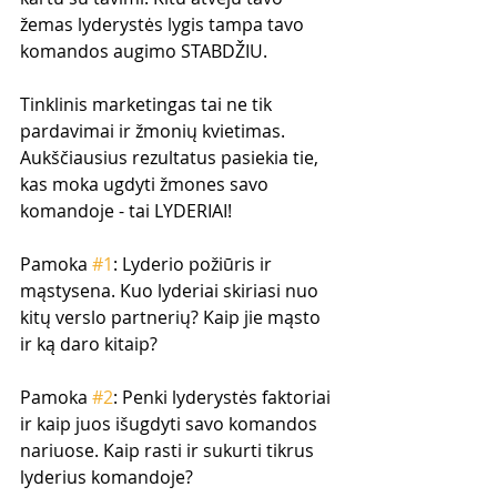
žemas lyderystės lygis tampa tavo 
komandos augimo STABDŽIU. 
Tinklinis marketingas tai ne tik 
pardavimai ir žmonių kvietimas. 
Aukščiausius rezultatus pasiekia tie, 
kas moka ugdyti žmones savo 
komandoje - tai LYDERIAI!
Pamoka 
#1
: Lyderio požiūris ir 
mąstysena. Kuo lyderiai skiriasi nuo 
kitų verslo partnerių? Kaip jie mąsto 
ir ką daro kitaip?
Pamoka 
#2
: Penki lyderystės faktoriai 
ir kaip juos išugdyti savo komandos 
nariuose. Kaip rasti ir sukurti tikrus 
lyderius komandoje?