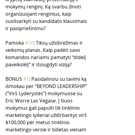
mokymų renginį. Ką svarbu žinoti 
organizuojant renginius, kaip 
susitvarkyti su kandidato klausimais 
ir pasipriešinimu?
Pamoka 
#10
: Tiksų užsibrėžimas ir 
veiksmų planas. Kaip padėti savo 
komandos nariams pamatyti “didelį 
paveikslėlį” ir išsiugdyti viziją?
BONUS 
#1
: Pasidalinsiu su tavimi ką 
išmokau per “BEYOND LEADERSHIP” 
(“Virš Lyderystės”) mokymuose su 
Eric Worre Las Vegase. Į šiuos 
mokymus gali papulti tik tinklinio 
marketingo lyderiai uždirbantys virš 
$100,000 per metus tinklinio 
marketingo versle ir bilietas vienam 