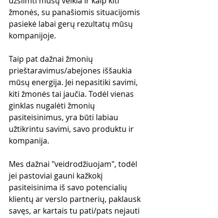
užsiimti mūsų veikla ir kaip kiti 
žmonės, su panašiomis situacijomis 
pasiekė labai gerų rezultatų mūsų 
kompanijoje.
Taip pat dažnai žmonių 
prieštaravimus/abejones iššaukia 
mūsų energija. Jei nepasitiki savimi, 
kiti žmonės tai jaučia. Todėl vienas 
ginklas nugalėti žmonių 
pasiteisinimus, yra būti labiau 
užtikrintu savimi, savo produktu ir 
kompanija.
Mes dažnai "veidrodžiuojam", todėl 
jei pastoviai gauni kažkokį 
pasiteisinima iš savo potencialių 
klientų ar verslo partnerių, paklausk 
savęs, ar kartais tu pati/pats nejauti 