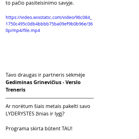
to pačio pasiteisinimo savyje.
https://video.wixstatic.com/video/96c084_
1750c495c0db4bbbb75ba09ef9b0b96e/36
0p/mp4/file.mp4
Tavo draugas ir partneris sėkmėje
Gediminas Grinevičius - Verslo 
Treneris
Ar norėtum šiais metais pakelti savo 
LYDERYSTĖS žinias ir lygį?
Programa skirta būtent TAU!