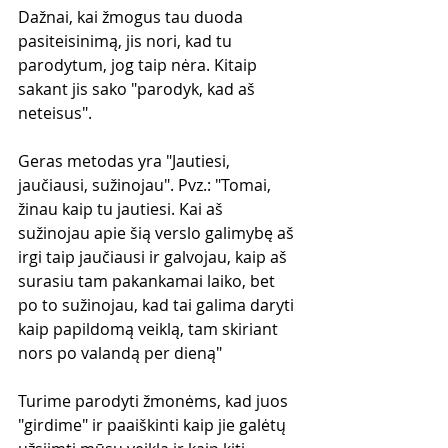
Dažnai, kai žmogus tau duoda 
pasiteisinimą, jis nori, kad tu 
parodytum, jog taip nėra. Kitaip 
sakant jis sako "parodyk, kad aš 
neteisus". 
Geras metodas yra "Jautiesi, 
jaučiausi, sužinojau". Pvz.: "Tomai, 
žinau kaip tu jautiesi. Kai aš 
sužinojau apie šią verslo galimybę aš 
irgi taip jaučiausi ir galvojau, kaip aš 
surasiu tam pakankamai laiko, bet 
po to sužinojau, kad tai galima daryti 
kaip papildomą veiklą, tam skiriant 
nors po valandą per dieną"
Turime parodyti žmonėms, kad juos 
"girdime" ir paaiškinti kaip jie galėtų 