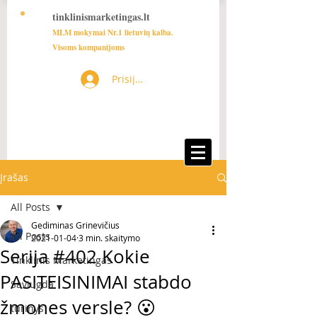
tinklinismarketingas.lt
MLM mokymai Nr.1 lietuvių kalba.
Visoms kompanijoms
Prisijungti
Įrašas
All Posts
Gediminas Grinevičius
All Posts
2021-01-04
3 min. skaitymo
Serija #402 Kokie
Tinklinis Marketingas
PASITEISINIMAI stabdo
Saviugda
žmones versle? 😮
turinys