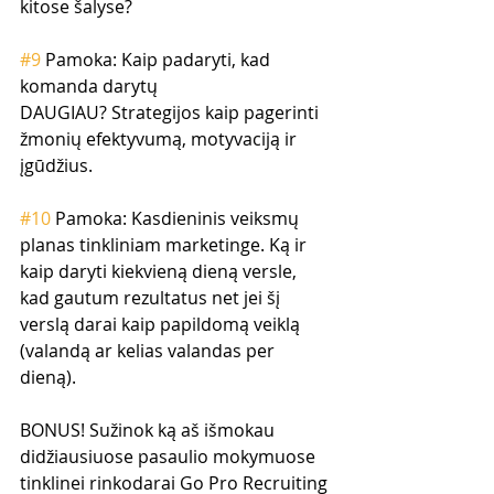
kitose šalyse? 
#9
 Pamoka: Kaip padaryti, kad 
komanda darytų 
DAUGIAU? Strategijos kaip pagerinti 
žmonių efektyvumą, motyvaciją ir 
įgūdžius. 
#10
 Pamoka: Kasdieninis veiksmų 
planas tinkliniam marketinge. Ką ir 
kaip daryti kiekvieną dieną versle, 
kad gautum rezultatus net jei šį 
verslą darai kaip papildomą veiklą 
(valandą ar kelias valandas per 
dieną).
BONUS! Sužinok ką aš išmokau 
didžiausiuose pasaulio mokymuose 
tinklinei rinkodarai Go Pro Recruiting 