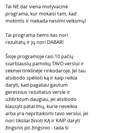
Tai NE dar viena motyvacinė 
programa, kur mokaisi tam, kad 
mokintis ir niekada nesiimi veiksmų!
Tai programa tiems kas nori 
rezultatų ir jų nori DABAR!
Šioje programoje rasi 10 pačių 
svarbiausių pamokų TAVO verslui ir 
sėkmei tinklinėje rinkodaroje. Jei tau 
atsibodo spėlioti ką ir kaip reikia 
daryti, kad pagaliau gautum 
geresnius rezultatus versle ir 
uždirbtum daugiau, jei atsibodo 
klausyti patarimų, kurie neveikia 
arba yra nepritaikomi tavo verslui, jei 
nori tiksliai žinoti KĄ ir KAIP daryti 
žingsnis po žingsnio - tada ši 