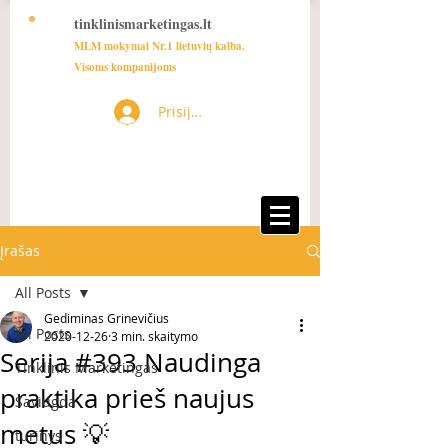
tinklinismarketingas.lt
MLM mokymai Nr.1 lietuvių kalba.
Visoms kompanijoms
Prisijungti
Įrašas
All Posts
Gediminas Grinevičius
All Posts
2020-12-26
3 min. skaitymo
Serija #393 Naudinga
Tinklinis Marketingas
praktika prieš naujus
Saviugda
metus 💡
turinys