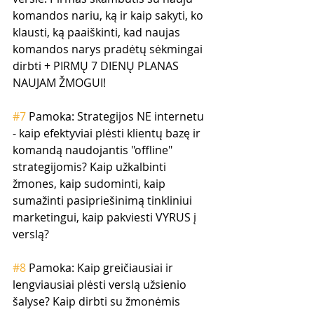
komandos nariu, ką ir kaip sakyti, ko 
klausti, ką paaiškinti, kad naujas 
komandos narys pradėtų sėkmingai 
dirbti + PIRMŲ 7 DIENŲ PLANAS 
NAUJAM ŽMOGUI!
#7
 Pamoka: Strategijos NE internetu 
- kaip efektyviai plėsti klientų bazę ir 
komandą naudojantis "offline" 
strategijomis? Kaip užkalbinti 
žmones, kaip sudominti, kaip 
sumažinti pasipriešinimą tinkliniui 
marketingui, kaip pakviesti VYRUS į 
verslą?
#8
 Pamoka: Kaip greičiausiai ir 
lengviausiai plėsti verslą užsienio 
šalyse? Kaip dirbti su žmonėmis 