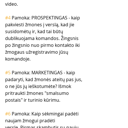
video.
#4
 Pamoka: PROSPEKTINGAS - kaip 
pakviesti žmones į verslą, kad jie 
susidomėtų ir, kad tai būtų 
dublikuojama komandos. Žingsnis 
po žingsnio nuo pirmo kontakto iki 
žmogaus užregistravimo jūsų 
komandoje.
#5
 Pamoka: MARKETINGAS - kaip 
padaryti, kad žmonės ateitų pas jus, 
o ne jūs jų ieškotumėte? Išmok 
pritraukti žmones "smalsumo 
postais" ir turinio kūrimu.
#6
 Pamoka: Kaip sėkmingai padėti 
naujam žmogui pradėti 
versle. Pirmas skambutis su nauju 