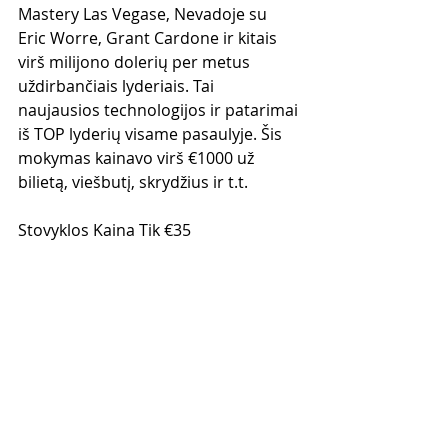
Mastery Las Vegase, Nevadoje su 
Eric Worre, Grant Cardone ir kitais 
virš milijono dolerių per metus 
uždirbančiais lyderiais. Tai 
naujausios technologijos ir patarimai 
iš TOP lyderių visame pasaulyje. Šis 
mokymas kainavo virš €1000 už 
bilietą, viešbutį, skrydžius ir t.t.
Stovyklos Kaina Tik €35
Gali sumokėti naudojant 
PAYPAL: gediminas_grinevicius@yaho
o.com 
Arba BANKO PAVEDIMU:
Lietuvoje: 
Gediminas Grinevičius