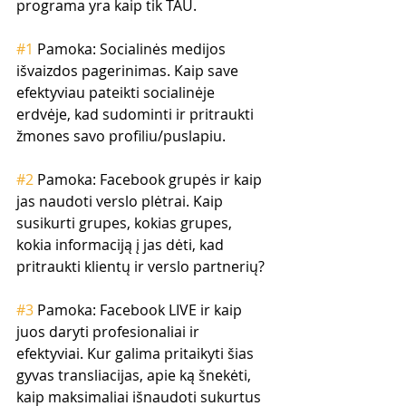
programa yra kaip tik TAU.
#1
 Pamoka: Socialinės medijos 
išvaizdos pagerinimas. Kaip save 
efektyviau pateikti socialinėje 
erdvėje, kad sudominti ir pritraukti 
žmones savo profiliu/puslapiu.
#2
 Pamoka: Facebook grupės ir kaip 
jas naudoti verslo plėtrai. Kaip 
susikurti grupes, kokias grupes, 
kokia informaciją į jas dėti, kad 
pritraukti klientų ir verslo partnerių?
#3
 Pamoka: Facebook LIVE ir kaip 
juos daryti profesionaliai ir 
efektyviai. Kur galima pritaikyti šias 
gyvas transliacijas, apie ką šnekėti, 
kaip maksimaliai išnaudoti sukurtus 