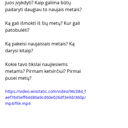
juos įvykdyti? Kaip galima būtų 
padaryti daugiau to naujais metais?
Ką gali išmokti iš šių metų? Kur gali 
patobulėti?
Ką pakeisi naujaisiais metais? Ką 
darysi kitaip?
Kokie tavo tikslai naujiesiems 
metams? Pirmam ketvirčiui? Pirmai 
pusei metų?
https://video.wixstatic.com/video/96c084_f
aef7645eff64d80a9cd60e026df3e9d/360p/
mp4/file.mp4