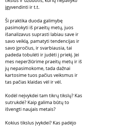
tikslus ir užduotis, kurių nepavyko 
įgyvendinti ir t.t.
Ši praktika duoda galimybę 
pasimokyti iš praeitų metų, juos 
išanalizavus suprasti labiau save ir 
savo veiklą, pamatyti tendencijas ir 
savo įpročius, ir svarbiausia, tai 
padeda tobulėti ir judėti į priekį. Jei 
mes neperžiūrime praeitų metų ir iš 
jų nepasimokome, tada dažnai 
kartosime tuos pačius veiksmus ir 
tas pačias klaidas vėl ir vėl.
Kodėl neįvykdei tam tikrų tikslų? Kas 
sutrukdė? Kaip galima būtų to 
išvengti naujais metais?
Kokius tikslus įvykdei? Kas padėjo 