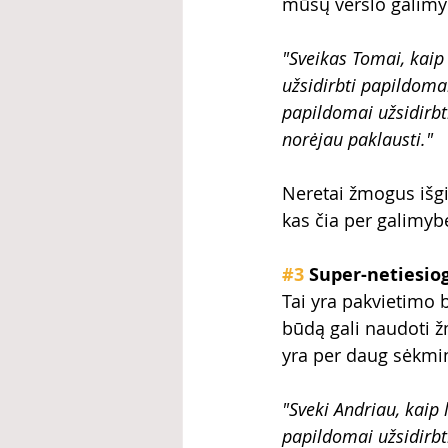
mūsų verslo galimyb
"Sveikas Tomai, kaip
užsidirbti papildoma
papildomai užsidirbt
norėjau paklausti."
Neretai žmogus išgi
kas čia per galimyb
#3
 Super-netiesio
Tai yra pakvietimo
būdą gali naudoti žm
yra per daug sėkming
"Sveki Andriau, kaip
papildomai užsidirbti