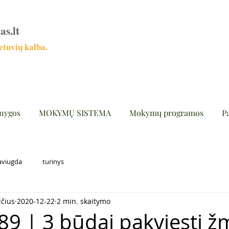
as.lt
tuvių kalba.
nygos
MOKYMŲ SISTEMA
Mokymų programos
P
aviugda
turinys
ičius
2020-12-22
2 min. skaitymo
89 | 3 būdai pakviesti žm