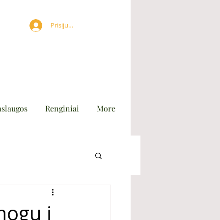
Prisijungti
aslaugos
Renginiai
More
ogų į