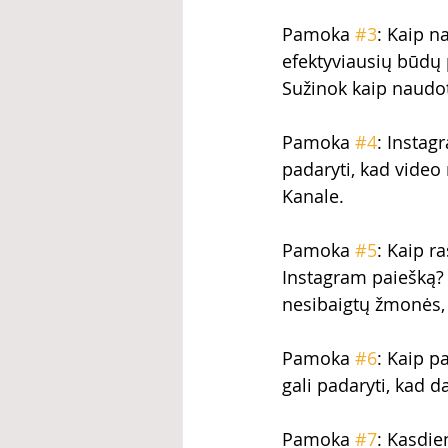
Pamoka 
#3
: Kaip n
efektyviausių būdų 
Sužinok kaip naudot
Pamoka 
#4
: Instag
padaryti, kad video 
Kanale. 
Pamoka 
#5
: Kaip r
Instagram paiešką? 
nesibaigtų žmonės, 
Pamoka 
#6
: Kaip p
gali padaryti, kad 
Pamoka 
#7
: Kasdie