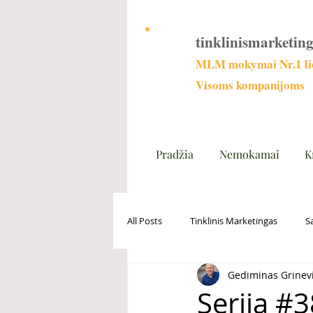
tinklinismarketing
MLM mokymai Nr.1 lie
Visoms kompanijoms
Pradžia
Nemokamai
K
All Posts
Tinklinis Marketingas
S
Gediminas Grinev
Serija #3