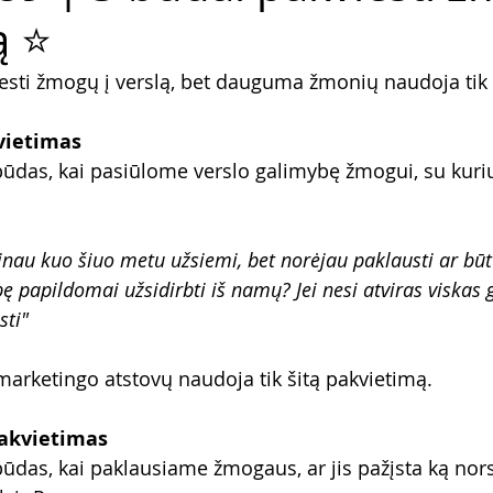
 ⭐️
iesti žmogų į verslą, bet dauguma žmonių naudoja tik 
kvietimas
būdas, kai pasiūlome verslo galimybę žmogui, su kuri
nau kuo šiuo metu užsiemi, bet norėjau paklausti ar būt
ę papildomai užsidirbti iš namų? Jei nesi atviras viskas g
sti"
arketingo atstovų naudoja tik šitą pakvietimą.
Pakvietimas
būdas, kai paklausiame žmogaus, ar jis pažįsta ką nor