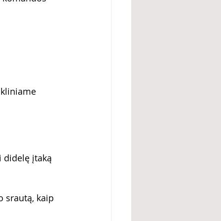
nkliniame 
 didelę įtaką 
 srautą, kaip 