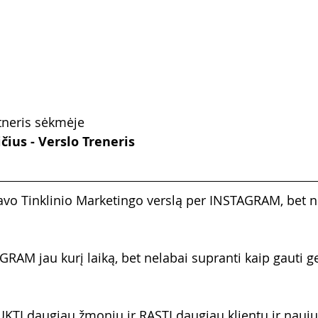
tneris sėkmėje
ius - Verslo Treneris
avo Tinklinio Marketingo verslą per INSTAGRAM, bet ne
GRAM jau kurį laiką, bet nelabai supranti kaip gauti g
KTI daugiau žmonių ir RASTI daugiau klientų ir nau