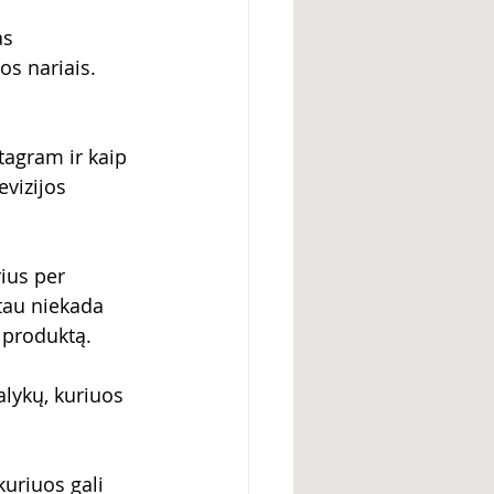
as 
os nariais. 
stagram ir kaip 
vizijos 
ius per 
tau niekada 
 produktą.
alykų, kuriuos 
uriuos gali 