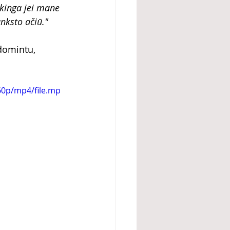
ėkinga jei mane 
nksto ačiū."
domintu, 
60p/mp4/file.mp