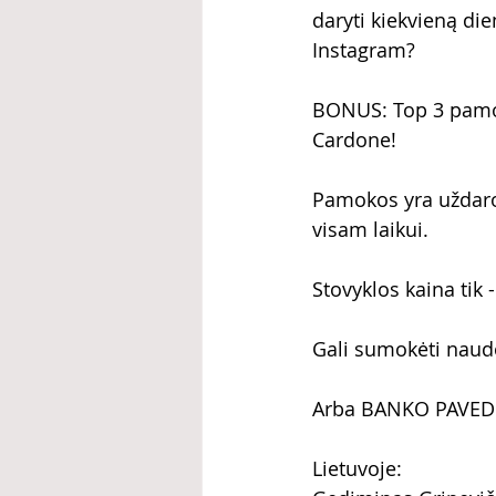
daryti kiekvieną di
Instagram?
BONUS: Top 3 pamok
Cardone!
Pamokos yra uždaroj
visam laikui.
Stovyklos kaina tik -
Gali sumokėti naud
Arba BANKO PAVED
Lietuvoje: 