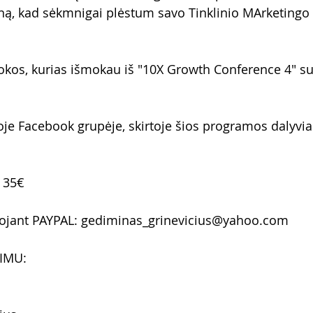
eną, kad sėkmnigai plėstum savo Tinklinio MArketingo 
os, kurias išmokau iš "10X Growth Conference 4" su
e Facebook grupėje, skirtoje šios programos dalyvia
 35€  
ojant PAYPAL: gediminas_grinevicius@yahoo.com 
IMU: