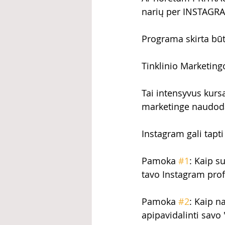
narių per INSTAGR
Programa skirta bū
Tinklinio Marketing
Tai intensyvus kursa
marketinge naudoda
Instagram gali tapti
Pamoka 
#1
: Kaip su
tavo Instagram prof
Pamoka 
#2
: Kaip n
apipavidalinti savo 