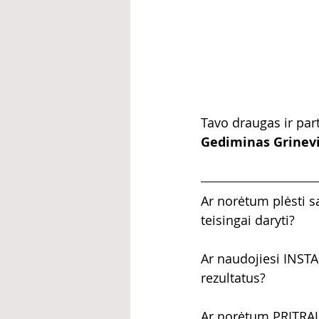
Tavo draugas ir par
Gediminas Grinevič
Ar norėtum plėsti s
teisingai daryti?
Ar naudojiesi INSTA
rezultatus?
Ar norėtum PRITRAU