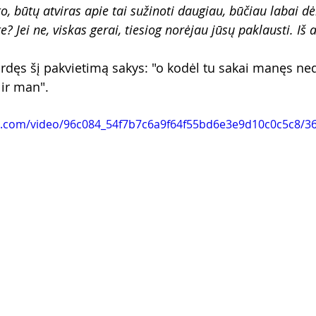
o, būtų atviras apie tai sužinoti daugiau, būčiau labai d
ei ne, viskas gerai, tiesiog norėjau jūsų paklausti. Iš a
rdęs šį pakvietimą sakys: "o kodėl tu sakai manęs ne
ir man".
tic.com/video/96c084_54f7b7c6a9f64f55bd6e3e9d10c0c5c8/3