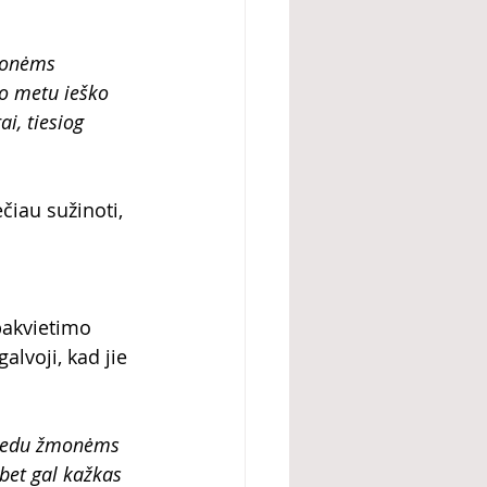
monėms 
uo metu ieško 
i, tiesiog 
čiau sužinoti, 
pakvietimo 
lvoji, kad jie 
padedu žmonėms 
bet gal kažkas 