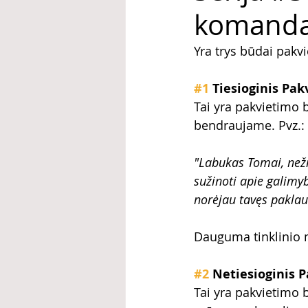
komandą
Yra trys būdai pakv
#1
 Tiesioginis Pa
Tai yra pakvietimo 
bendraujame. Pvz.:
"Labukas Tomai, neži
sužinoti apie galimyb
norėjau tavęs paklau
Dauguma tinklinio m
#2
 Netiesioginis 
Tai yra pakvietimo 