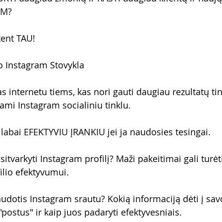
AM?
tent TAU!
o Instagram Stovykla
s internetu tiems, kas nori gauti daugiau rezultatų ti
mi Instagram socialiniu tinklu.
 labai EFEKTYVIU ĮRANKIU jei ja naudosies tesingai. 
sitvarkyti Instagram profilį? Maži pakeitimai gali turėti
ilio efektyvumui.
audotis Instagram srautu? Kokią informaciją dėti į savo
"postus" ir kaip juos padaryti efektyvesniais.