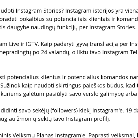
audoti Instagram Stories? Instagram istorijos yra vien
pradėti pokalbius su potencialiais klientais ir komand
is daugybe naudingų funkcijų per Instagram Stories.
ram Live ir IGTV. Kaip padaryti gyvą transliaciją per In
nepradingtų po 24 valandų, o liktu tavo Instagram Tele
asti potencialius klientus ir potencialius komandos nar
Sužinok kaip naudoti skirtingus paieškos būdus, kad 
kuriems galėtum pasiūlyti savo verslo galimybę arba
adidinti savo sekėjų (followers) kiekį Instagram'e. 19 d
daugiau žmonių sektų tavo Instagram profilį.
ninis Veiksmų Planas Instagram'e. Paprasti veiksmai, k