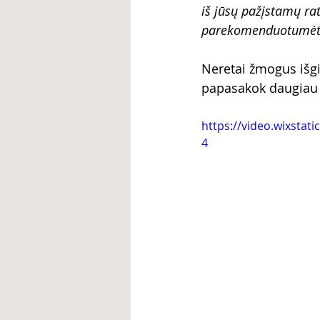
iš jūsų pažįstamų rat
parekomenduotumėte? J
Neretai žmogus išgi
papasakok daugiau 
https://video.wixsta
4