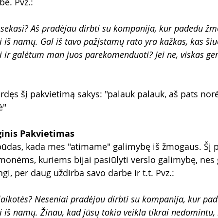
ė. Pvz.:
 sekasi? Aš pradėjau dirbti su kompanija, kur padedu ž
i iš namų. Gal iš tavo pažįstamų rato yra kažkas, kas ši
i ir galėtum man juos parekomenduoti? Jei ne, viskas gera
rdęs šį pakvietimą sakys: "palauk palauk, aš pats norė
ė"
ginis Pakvietimas
 būdas, kada mes "atimame" galimybę iš žmogaus. Šį 
onėms, kuriems bijai pasiūlyti verslo galimybę, nes ga
i, per daug uždirba savo darbe ir t.t. Pvz.:
 laikotės? Neseniai pradėjau dirbti su kompanija, kur 
 iš namų. Žinau, kad jūsų tokia veikla tikrai nedomintu, 