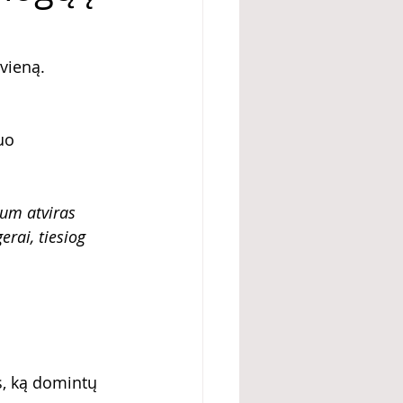
vieną.
uo 
um atviras 
erai, tiesiog 
s, ką domintų 