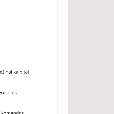
žinai kaip tai 
eresnius 
jų komandos 