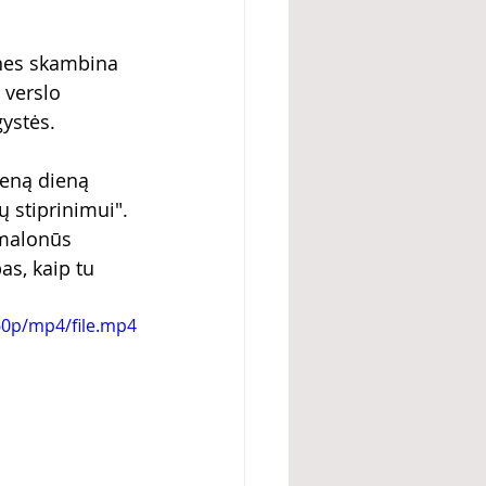
 nes skambina 
 verslo 
ystės.
eną dieną 
ų stiprinimui". 
 malonūs 
as, kaip tu 
60p/mp4/file.mp4