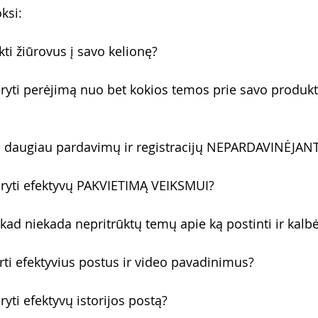
ksi:
ukti žiūrovus į savo kelionę?
aryti perėjimą nuo bet kokios temos prie savo produkt
ti daugiau pardavimų ir registracijų NEPARDAVINĖJAN
aryti efektyvų PAKVIETIMĄ VEIKSMUI?
, kad niekada nepritrūktų temų apie ką postinti ir kalb
rti efektyvius postus ir video pavadinimus?
ryti efektyvų istorijos postą?