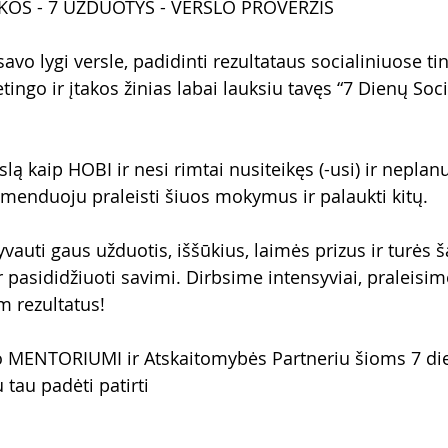
KOS - 7 UŽDUOTYS - VERSLO PROVERŽIS
savo lygi versle, padidinti rezultataus socialiniuose tin
tingo ir įtakos žinias labai lauksiu tavęs “7 Dienų Soci
slą kaip HOBI ir nesi rimtai nusiteikęs (-usi) ir neplanu
komenduoju praleisti šiuos mokymus ir palaukti kitų.
vauti gaus užduotis, iššūkius, laimės prizus ir turės 
ir pasididžiuoti savimi. Dirbsime intensyviai, praleisim
m rezultatus!
vo MENTORIUMI ir Atskaitomybės Partneriu šioms 7 di
tau padėti patirti