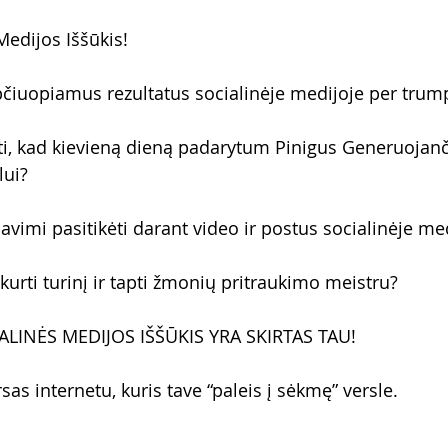
Medijos Iššūkis!
čiuopiamus rezultatus socialinėje medijoje per trump
ti, kad kievieną dieną padarytum Pinigus Generuojanč
lui?
avimi pasitikėti darant video ir postus socialinėje me
urti turinį ir tapti žmonių pritraukimo meistru?
ALINĖS MEDIJOS IŠŠŪKIS YRA SKIRTAS TAU!
s internetu, kuris tave “paleis į sėkmę” versle. 