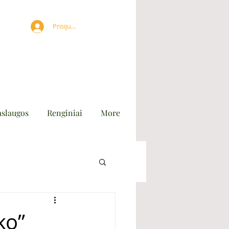
Prisijungti
aslaugos
Renginiai
More
ko”