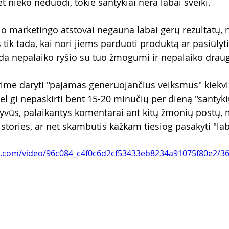
bet nieko neduodi, tokie santykiai nėra labai sveiki.
nio marketingo atstovai negauna labai gerų rezultatų,
ik tada, kai nori jiems parduoti produktą ar pasiūlyti
da nepalaiko ryšio su tuo žmogumi ir nepalaiko draug
rime daryti "pajamas generuojančius veiksmus" kiekvi
el gi nepaskirti bent 15-20 minučių per dieną "santyki
ityvūs, palaikantys komentarai ant kitų žmonių postų,
stories, ar net skambutis kažkam tiesiog pasakyti "lab
tic.com/video/96c084_c4f0c6d2cf53433eb8234a91075f80e2/3