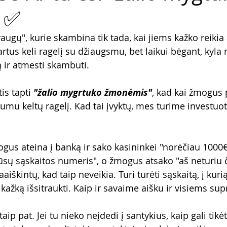
 ✅
raugų", kurie skambina tik tada, kai jiems kažko reikia 
artus keli ragelį su džiaugsmu, bet laikui bėgant, kyla 
 ir atmesti skambuti.
is tapti 
"žalio mygrtuko žmonėmis"
, kad kai žmogus
mu keltų ragelį. Kad tai įvyktų, mes turime investuoti
ogus ateina į banką ir sako kasininkei "norėčiau 1000€
jūsų sąskaitos numeris", o žmogus atsako "aš neturiu č
iškintų, kad taip neveikia. Turi turėti sąskaitą, į kurią
os kažką išsitraukti. Kaip ir savaime aišku ir visiems s
taip pat. Jei tu nieko neįdedi į santykius, kaip gali tikėt