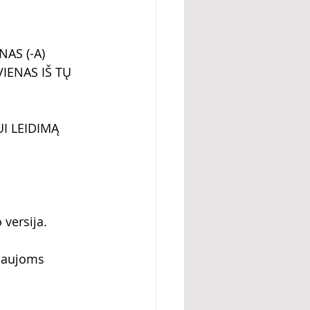
AS (-A) 
IENAS IŠ TŲ 
I LEIDIMĄ 
 versija.
naujoms 