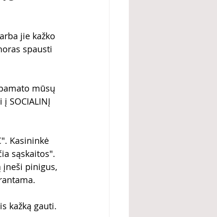
arba jie kažko 
noras spausti 
 pamato mūsų 
 į SOCIALINĮ 
". Kasininkė 
ia sąskaitos". 
 įneši pinigus, 
uprantama.
is kažką gauti. 