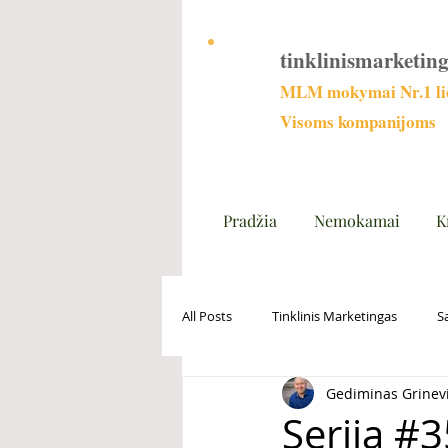
tinklinismarketing
MLM mokymai Nr.1 lie
Visoms kompanijoms
Pradžia
Nemokamai
K
All Posts
Tinklinis Marketingas
S
Gediminas Grinev
Serija #3