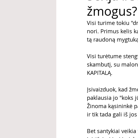
žmogus?
Visi turime tokiu "d
nori. Primus kelis k
tą raudoną mygtuką
Visi turėtume stengt
skambutį, su malonu
KAPITALĄ.
Įsivaizduok, kad žm
paklausia jo "koks 
Žinoma kąsininkė paa
ir tik tada gali iš j
Bet santykiai veikia 