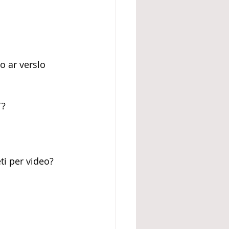
o ar verslo 
T?
ėti per video?