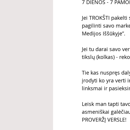
7 DIENOS - 7 PAMO
Jei TROKŠTI pakelti 
pagilinti savo marke
Medijos Iššūkyje”. 
Jei tu darai savo ver
tikslų (kolkas) - re
Tie kas nuspręs daly
įrodyti ko yra verti 
linksmai ir pasieksi
Leisk man tapti ta
asmeniškai galėčiau 
PROVERŽĮ VERSLE!