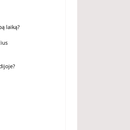
ą laiką?
ius 
dijoje?