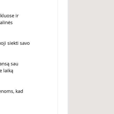
kluose ir 
alinės 
oji siekti savo 
šansą sau 
e laiką 
enoms, kad 