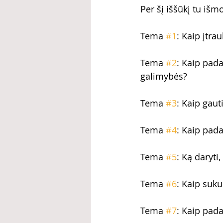
Per šį iššūkį tu išmo
Tema 
#1
: Kaip įtra
Tema 
#2
: Kaip pad
galimybės?
Tema 
#3
: Kaip gau
Tema 
#4
: Kaip pad
Tema 
#5
: Ką daryti
Tema 
#6
: Kaip suku
Tema 
#7
: Kaip pada