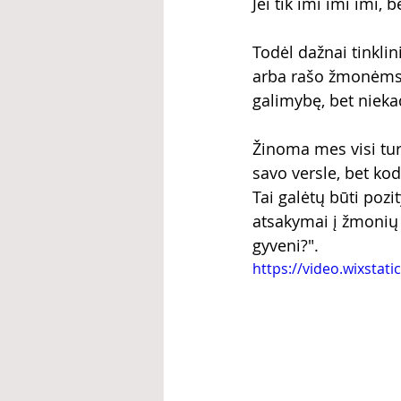
Jei tik imi imi imi, 
Todėl dažnai tinkli
arba rašo žmonėms t
galimybę, bet nieka
Žinoma mes visi tu
savo versle, bet kod
Tai galėtų būti poz
atsakymai į žmonių 
gyveni?".
https://video.wixsta