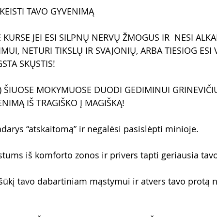
AKEISTI TAVO GYVENIMĄ
KURSE JEI ESI SILPNŲ NERVŲ ŽMOGUS IR  NESI ALKAN
UI, NETURI TIKSLŲ IR SVAJONIŲ, ARBA TIESIOG ESI V
STA SKŲSTIS!
) ŠIUOSE MOKYMUOSE DUODI GEDIMINUI GRINEVIČIU
ENIMĄ IŠ TRAGIŠKO Į MAGIŠKĄ!
darys “atskaitomą” ir negalėsi pasislėpti minioje.
tums iš komforto zonos ir privers tapti geriausia tavo
šūkį tavo dabartiniam mąstymui ir atvers tavo protą 