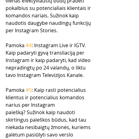
vienas efektyviausių būdų pradėti 
pokalbius su potencialiais klientais ir 
komandos nariais. Sužinok kaip 
naudotis daugybe naudingų funkcijų 
per Instagram Stories.
Pamoka 
#4
: Instagram Live ir IGTV. 
Kaip padaryti gyvą transliaciją per 
Instagram ir kaip padaryti, kad video 
nepradingtų po 24 valandų, o liktu 
tavo Instagram Televizijos Kanale. 
Pamoka 
#5
: Kaip rasti potencialius 
klientus ir potencialius komandos 
narius per Instagram 
paiešką? Sužinok kaip naudoti 
skirtingus paieškos būdus, kad tau 
niekada nesibaigtų žmonės, kuriems 
galėtum pasiūlyti savo verslo 