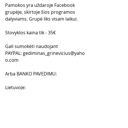
Pamokos yra uždaroje Facebook 
grupėje, skirtoje šios programos 
dalyviams. Grupė liks visam laikui.
Stovyklos kaina tik - 35€  
Gali sumokėti naudojant 
PAYPAL: gediminas_grinevicius@yaho
o.com 
Arba BANKO PAVEDIMU:
Lietuvoje: 
Gediminas Grinevičius
LT717300010141717039
Swedbank
Anglijoje: