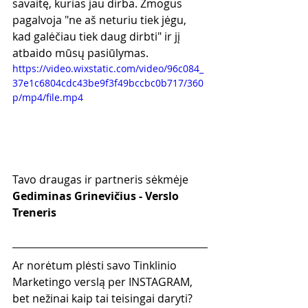
savaitę, kurias jau dirba. Žmogus 
pagalvoja "ne aš neturiu tiek jėgu, 
kad galėčiau tiek daug dirbti" ir jį 
atbaido mūsų pasiūlymas. 
https://video.wixstatic.com/video/96c084_
37e1c6804cdc43be9f3f49bccbc0b717/360
p/mp4/file.mp4
Tavo draugas ir partneris sėkmėje
Gediminas Grinevičius - Verslo 
Treneris
Ar norėtum plėsti savo Tinklinio 
Marketingo verslą per INSTAGRAM, 
bet nežinai kaip tai teisingai daryti?