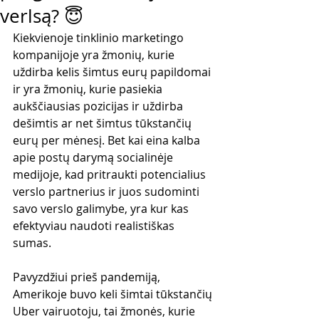
verlsą? 😇
Kiekvienoje tinklinio marketingo 
kompanijoje yra žmonių, kurie 
uždirba kelis šimtus eurų papildomai 
ir yra žmonių, kurie pasiekia 
aukščiausias pozicijas ir uždirba 
dešimtis ar net šimtus tūkstančių 
eurų per mėnesį. Bet kai eina kalba 
apie postų darymą socialinėje 
medijoje, kad pritraukti potencialius 
verslo partnerius ir juos sudominti 
savo verslo galimybe, yra kur kas 
efektyviau naudoti realistiškas 
sumas.
Pavyzdžiui prieš pandemiją, 
Amerikoje buvo keli šimtai tūkstančių 
Uber vairuotoju, tai žmonės, kurie 