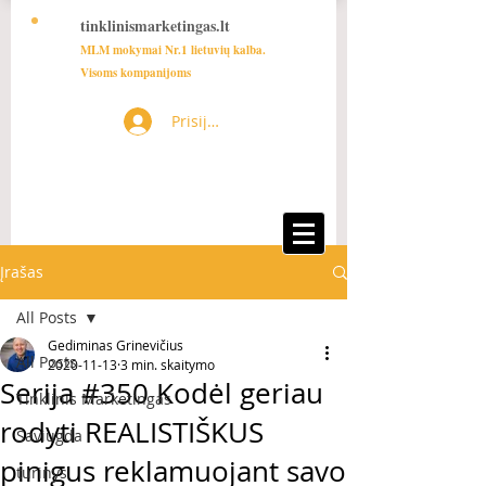
tinklinismarketingas.lt
MLM mokymai Nr.1 lietuvių kalba.
Visoms kompanijoms
Prisijungti
Įrašas
All Posts
Gediminas Grinevičius
All Posts
2020-11-13
3 min. skaitymo
Serija #350 Kodėl geriau
Tinklinis Marketingas
rodyti REALISTIŠKUS
Saviugda
pinigus reklamuojant savo
turinys