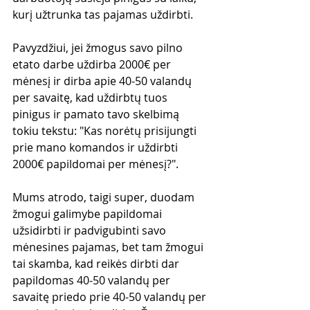
kurį užtrunka tas pajamas uždirbti. 
Pavyzdžiui, jei žmogus savo pilno 
etato darbe uždirba 2000€ per 
mėnesį ir dirba apie 40-50 valandų 
per savaitę, kad uždirbtų tuos 
pinigus ir pamato tavo skelbimą 
tokiu tekstu: "Kas norėtų prisijungti 
prie mano komandos ir uždirbti 
2000€ papildomai per mėnesį?". 
Mums atrodo, taigi super, duodam 
žmogui galimybe papildomai 
užsidirbti ir padvigubinti savo 
mėnesines pajamas, bet tam žmogui 
tai skamba, kad reikės dirbti dar 
papildomas 40-50 valandų per 
savaitę priedo prie 40-50 valandų per 