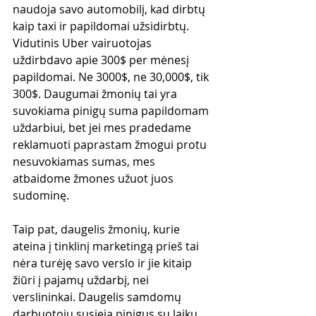
naudoja savo automobilį, kad dirbtų 
kaip taxi ir papildomai užsidirbtų. 
Vidutinis Uber vairuotojas 
uždirbdavo apie 300$ per mėnesį 
papildomai. Ne 3000$, ne 30,000$, tik 
300$. Daugumai žmonių tai yra 
suvokiama pinigų suma papildomam 
uždarbiui, bet jei mes pradedame 
reklamuoti paprastam žmogui protu 
nesuvokiamas sumas, mes 
atbaidome žmones užuot juos 
sudominę.
Taip pat, daugelis žmonių, kurie 
ateina į tinklinį marketingą prieš tai 
nėra turėję savo verslo ir jie kitaip 
žiūri į pajamų uždarbį, nei 
verslininkai. Daugelis samdomų 
darbuotojų susieja pinigus su laiku, 