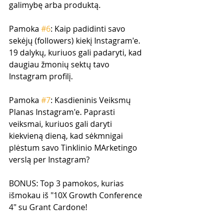
galimybę arba produktą.
Pamoka 
#6
: Kaip padidinti savo 
sekėjų (followers) kiekį Instagram'e. 
19 dalykų, kuriuos gali padaryti, kad 
daugiau žmonių sektų tavo 
Instagram profilį.
Pamoka 
#7
: Kasdieninis Veiksmų 
Planas Instagram'e. Paprasti 
veiksmai, kuriuos gali daryti 
kiekvieną dieną, kad sėkmnigai 
plėstum savo Tinklinio MArketingo 
verslą per Instagram?
BONUS: Top 3 pamokos, kurias 
išmokau iš "10X Growth Conference 
4" su Grant Cardone!