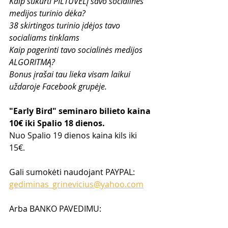
Kaip sukurti PILTUVĖLĮ savo socialinės 
medijos turinio dėka?
38 skirtingos turinio įdėjos tavo 
socialiams tinklams
Kaip pagerinti tavo socialinės medijos 
ALGORITMĄ?
Bonus įrašai tau lieka visam laikui 
uždaroje Facebook grupėje.
"Early Bird" seminaro bilieto kaina 
10€ iki Spalio 18 dienos.
Nuo Spalio 19 dienos kaina kils iki 
15€.
Gali sumokėti naudojant PAYPAL: 
gediminas_grinevicius@yahoo.com
Arba BANKO PAVEDIMU: