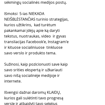
sėkmingų socialinės medijos postų.
Išmoksi  5-ias NIEKADA 
NEIŠBLĖSTANČIAS turinio strategijas, 
kurios užtikrins,  kad turėtum 
pakankamai įdėjų apie ką daryti 
tekstus, nuotraukas, video  ir gyvas 
transliacijas Facebook'e, Instagram'e 
ir kituose socialiniuose  tinkluose 
savo verslo ir produkto tema.
Sužinosi, kaip pozicionuoti save kaip 
savo srities ekspertą ir užkariauti 
savo nišą socialinėje medijoje ir 
internete.
Išvengsi dažnai daromų KLAIDŲ, 
kurios gali sulėtinti tavo progresą 
versle ir atbaidyti tavo sekėjus 