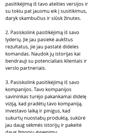
pasitikėjimą iš tavo ateities versijos ir 
su tokiu pat jausmu eik į susitikimus, 
daryk skambučius ir siūsk žinutes.
2. Pasiskolink pasitikėjimą iš savo 
lyderių. Jie jau pasiekė aukštus 
rezultatus, jie jau pastatė dideles 
komandas. Naudok jų istorijas kai 
bendrauji su potencialiais klientais ir 
verslo partneriais. 
3. Pasiskolink pasitikėjimą iš savo 
kompanijos. Tavo kompanijos 
savininkas turėjo pakankamai didelę 
viziją, kad pradėtų tavo kompaniją, 
investavo laiką ir pinigus, kad 
sukurtų nuostabų produktą, sukūrė 
jau daug sėkmės istorijų ir pakeitė 
daug žmonių gyvenimų.