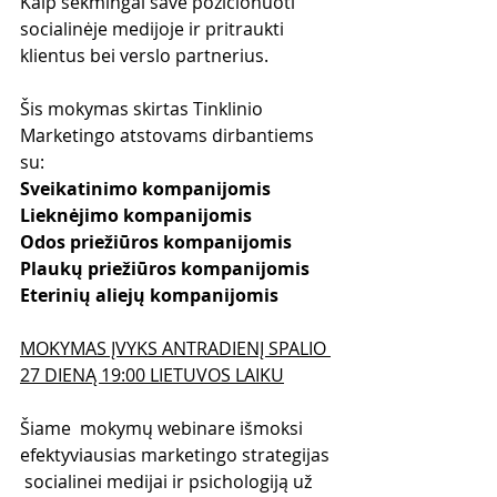
Kaip sėkmingai save pozicionuoti 
socialinėje medijoje ir pritraukti 
klientus bei verslo partnerius.
Šis mokymas skirtas Tinklinio 
Marketingo atstovams dirbantiems 
su:
Sveikatinimo kompanijomis
Lieknėjimo kompanijomis
Odos priežiūros kompanijomis
Plaukų priežiūros kompanijomis
Eterinių aliejų kompanijomis
MOKYMAS ĮVYKS ANTRADIENĮ SPALIO 
27 DIENĄ 19:00 LIETUVOS LAIKU
Šiame  mokymų webinare išmoksi 
efektyviausias marketingo strategijas 
 socialinei medijai ir psichologiją už 