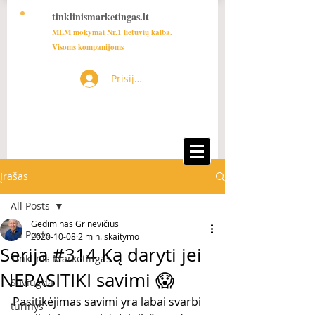
tinklinismarketingas.lt
MLM mokymai Nr.1 lietuvių kalba.
Visoms kompanijoms
Prisijungti
Įrašas
All Posts
Gediminas Grinevičius
All Posts
2020-10-08
2 min. skaitymo
Serija #314 Ką daryti jei
Tinklinis Marketingas
NEPASITIKI savimi 😱
Saviugda
Pasitikėjimas savimi yra labai svarbi 
turinys