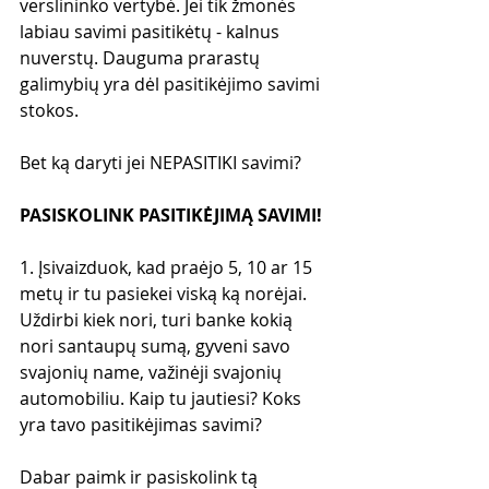
verslininko vertybė. Jei tik žmonės 
labiau savimi pasitikėtų - kalnus 
nuverstų. Dauguma prarastų 
galimybių yra dėl pasitikėjimo savimi 
stokos. 
Bet ką daryti jei NEPASITIKI savimi?
PASISKOLINK PASITIKĖJIMĄ SAVIMI!
1. Įsivaizduok, kad praėjo 5, 10 ar 15 
metų ir tu pasiekei viską ką norėjai. 
Uždirbi kiek nori, turi banke kokią 
nori santaupų sumą, gyveni savo 
svajonių name, važinėji svajonių 
automobiliu. Kaip tu jautiesi? Koks 
yra tavo pasitikėjimas savimi?
Dabar paimk ir pasiskolink tą 