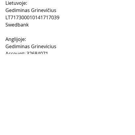
Lietuvoje: 
Gediminas Grinevičius
LT717300010141717039
Swedbank
Anglijoje:
Gediminas Grinevicius
Account: 32684071
Sort Code: 40-36-15
HSBC
Kai sumokėsi atsiųsk man 
apmokėjimo nuotrauką ir savo 
elektroninio pašto adresą į mano 
Facebook 
www.facebook.com/gedimi
nas.grinevicius
 ir paprašyk, kad 
pridėčiau tave prie "Sveikatos ir 
Grožio Verslo Formulės" grupės.