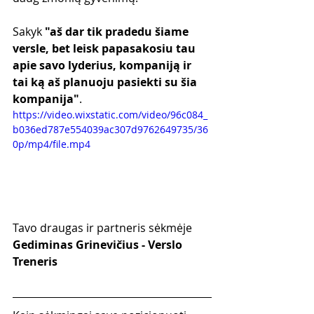
Sakyk 
"aš dar tik pradedu šiame 
versle, bet leisk papasakosiu tau 
apie savo lyderius, kompaniją ir 
tai ką aš planuoju pasiekti su šia 
kompanija"
.
https://video.wixstatic.com/video/96c084_
b036ed787e554039ac307d9762649735/36
0p/mp4/file.mp4
Tavo draugas ir partneris sėkmėje
Gediminas Grinevičius - Verslo 
Treneris