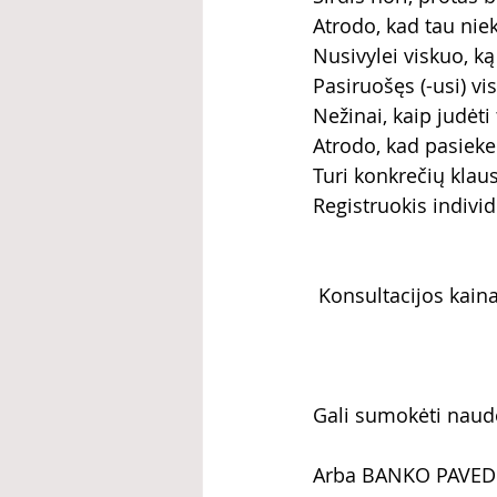
Atrodo, kad tau nie
Nusivylei viskuo, ką 
Pasiruošęs (-usi) vi
Nežinai, kaip judėti 
Atrodo, kad pasieke
Turi konkrečių klau
Registruokis indivi
 Konsultacijos kain
Gali sumokėti naud
Arba BANKO PAVED