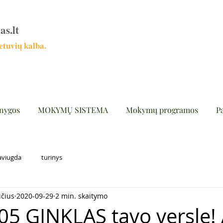
as.lt
tuvių kalba.
nygos
MOKYMŲ SISTEMA
Mokymų programos
P
aviugda
turinys
ičius
2020-09-29
2 min. skaitymo
05 GINKLAS tavo versle! 