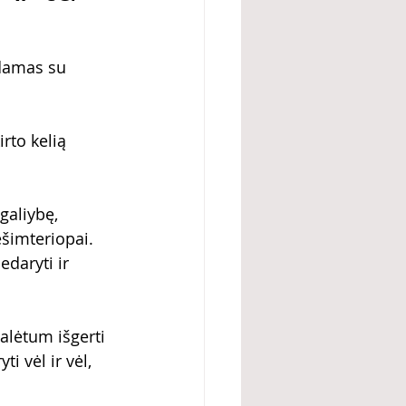
udamas su 
rto kelią 
galiybę, 
ešimteriopai. 
daryti ir 
alėtum išgerti 
i vėl ir vėl, 