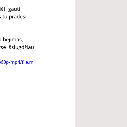
ėti gauti 
s tu pradėsi 
albėjimas, 
yse išsiugdžiau 
360p/mp4/file.m