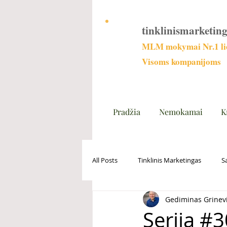
tinklinismarketing
MLM mokymai Nr.1 lie
Visoms kompanijoms
Pradžia
Nemokamai
K
All Posts
Tinklinis Marketingas
S
Gediminas Grinev
Serija #3