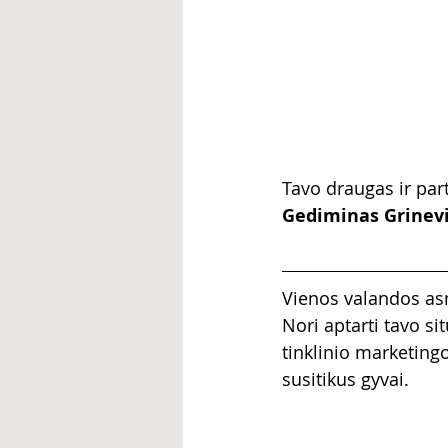
Tavo draugas ir par
Gediminas Grinevič
Vienos valandos as
Nori aptarti tavo si
tinklinio marketing
susitikus gyvai.