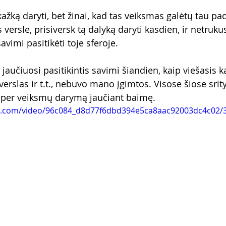
kažką daryti, bet žinai, kad tas veiksmas galėtų tau pad
 versle, prisiversk tą dalyką daryti kasdien, ir netruku
savimi pasitikėti toje sferoje.
e jaučiuosi pasitikintis savimi šiandien, kaip viešasis k
 verslas ir t.t., nebuvo mano įgimtos. Visose šiose srit
 per veiksmų darymą jaučiant baimę. 
tic.com/video/96c084_d8d77f6dbd394e5ca8aac92003dc4c02/