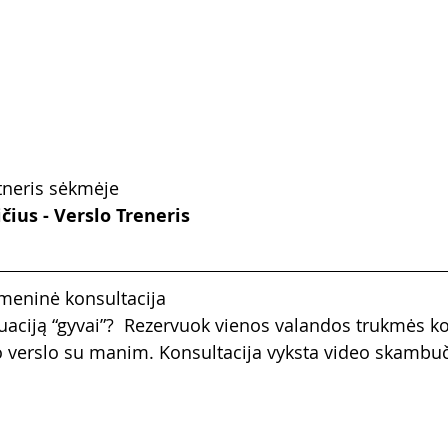
tneris sėkmėje
ius - Verslo Treneris
meninė konsultacija
tuaciją “gyvai”?  Rezervuok vienos valandos trukmės ko
o verslo su manim. Konsultacija vyksta video skambuč