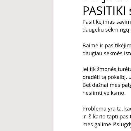
PASITIKI 
Pasitikėjimas savim
daugeliu sėkmingų v
Baimė ir pasitikėji
daugiau sėkmės istor
Jei tik žmonės turėt
pradėti tą pokalbį, u
Bet dažnai mes paty
nesiimti veiksmo.
Problema yra ta, kad
ir iš karto tapti pas
mes galime išsiugdyt