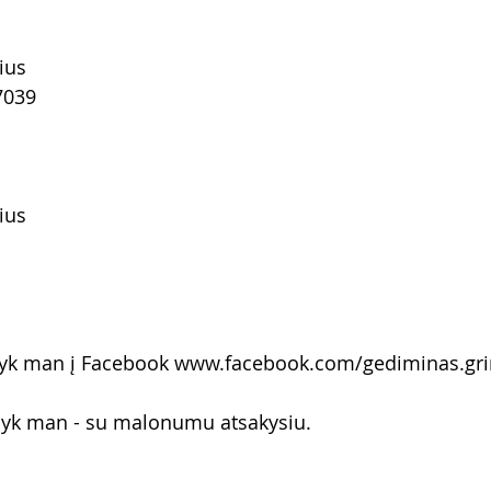
ius
7039
ius
yk man į Facebook www.facebook.com/gediminas.grin
ašyk man - su malonumu atsakysiu. 