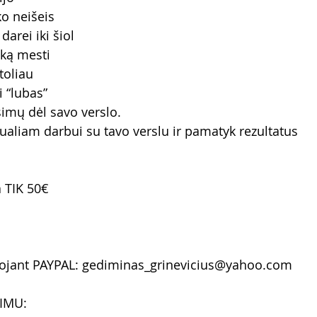
ko neišeis
darei iki šiol
ską mesti
toliau
i “lubas”
simų dėl savo verslo.
dualiam darbui su tavo verslu ir pamatyk rezultatus 
a TIK 50€
ojant PAYPAL: gediminas_grinevicius@yahoo.com 
IMU: