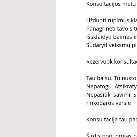
Konsultacijos metu t
Užduoti rūpimus k
Panagrinėti tavo sit
Išsklaidyti baimes i
Sudaryti veiksmų p
Rezervuok konsultaci
Tau baisu. Tu nustos
Nepatogu. Atsikratys
Nepasitiki savimi. Su
rinkodaros versle
Konsultacija tau pad
Širdis nori, protas b