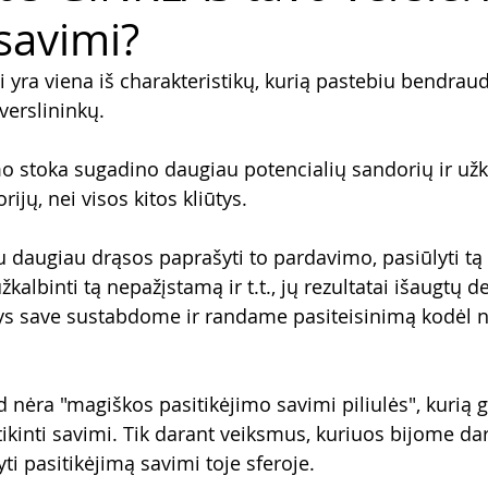
savimi?
i yra viena iš charakteristikų, kurią pastebiu bendra
erslininkų.
mo stoka sugadino daugiau potencialių sandorių ir užki
ijų, nei visos kitos kliūtys.
u daugiau drąsos paprašyti to pardavimo, pasiūlyti tą 
žkalbinti tą nepažįstamą ir t.t., jų rezultatai išaugtų d
s save sustabdome ir randame pasiteisinimą kodėl ne
 nėra "magiškos pasitikėjimo savimi piliulės", kurią g
itikinti savimi. Tik darant veiksmus, kuriuos bijome daryt
i pasitikėjimą savimi toje sferoje.