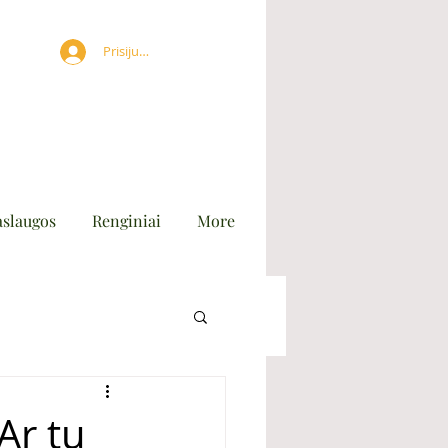
Prisijungti
aslaugos
Renginiai
More
Ar tu