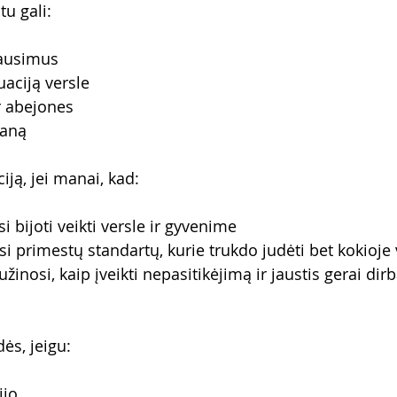
u gali:
lausimus
uaciją versle
r abejones 
laną
ją, jei manai, kad:
i bijoti veikti versle ir gyvenime
i primestų standartų, kurie trukdo judėti bet kokioje 
žinosi, kaip įveikti nepasitikėjimą ir jaustis gerai dirb
ės, jeigu:
ijo