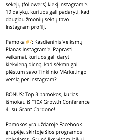
sekėjų (followers) kiekį Instagram'e. 
19 dalykų, kuriuos gali padaryti, kad 
daugiau žmonių sektų tavo 
Instagram profilį.
Pamoka 
#7
: Kasdieninis Veiksmų 
Planas Instagram'e. Paprasti 
veiksmai, kuriuos gali daryti 
kiekvieną dieną, kad sėkmnigai 
plėstum savo Tinklinio MArketingo 
verslą per Instagram?
BONUS: Top 3 pamokos, kurias 
išmokau iš "10X Growth Conference 
4" su Grant Cardone!
Pamokos yra uždaroje Facebook 
grupėje, skirtoje šios programos 
dalyviams. Grupė liks visam laikui.