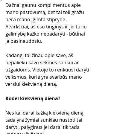
Dažnai gaunu komplimentus apie 
mano pastovumą, bet tai toli gražu 
nėra mano įgimta stiprybė. 
Atvirkščiai, aš esu tinginys ir jei turiu 
galimybę kažko nepadaryti - būtinai 
ja pasinaudosiu. 
Kadangi tai žinau apie save, aš 
nepalieku savo sėkmės šansui ar 
užgaidoms. Vietoje to renkuosi daryti 
veiksmus, kurie yra svarbūs mano 
verslui kiekvieną dieną. 
Kodėl kiekvieną diena?
Nes kai darai kažką kiekvieną dieną 
tada yra žymiai sunkiau nustoti tai 
daryti, palyginus jei darai tik tada 