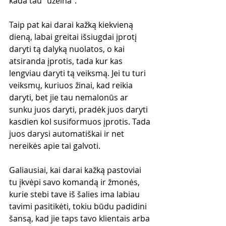
kada tau "užeina".
Taip pat kai darai kažką kiekvieną 
dieną, labai greitai išsiugdai įprotį 
daryti tą dalyką nuolatos, o kai 
atsiranda įprotis, tada kur kas 
lengviau daryti tą veiksmą. Jei tu turi 
veiksmų, kuriuos žinai, kad reikia 
daryti, bet jie tau nemalonūs ar 
sunku juos daryti, pradėk juos daryti 
kasdien kol susiformuos įprotis. Tada 
juos darysi automatiškai ir net 
nereikės apie tai galvoti.
Galiausiai, kai darai kažką pastoviai 
tu įkvėpi savo komandą ir žmonės, 
kurie stebi tave iš šalies ima labiau 
tavimi pasitikėti, tokiu būdu padidini 
šansą, kad jie taps tavo klientais arba 