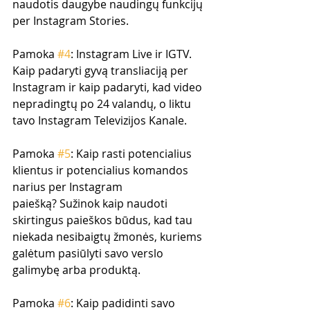
naudotis daugybe naudingų funkcijų 
per Instagram Stories.
Pamoka 
#4
: Instagram Live ir IGTV. 
Kaip padaryti gyvą transliaciją per 
Instagram ir kaip padaryti, kad video 
nepradingtų po 24 valandų, o liktu 
tavo Instagram Televizijos Kanale. 
Pamoka 
#5
: Kaip rasti potencialius 
klientus ir potencialius komandos 
narius per Instagram 
paiešką? Sužinok kaip naudoti 
skirtingus paieškos būdus, kad tau 
niekada nesibaigtų žmonės, kuriems 
galėtum pasiūlyti savo verslo 
galimybę arba produktą.
Pamoka 
#6
: Kaip padidinti savo 