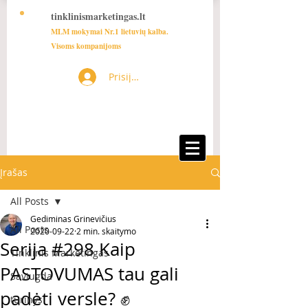
tinklinismarketingas.lt
MLM mokymai Nr.1 lietuvių kalba.
Visoms kompanijoms
Prisijungti
Įrašas
All Posts
Gediminas Grinevičius
All Posts
2020-09-22
2 min. skaitymo
Serija #298 Kaip
Tinklinis Marketingas
PASTOVUMAS tau gali
Saviugda
padėti versle? ✊
turinys