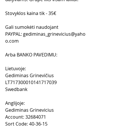
Stovyklos kaina tik - 35€  
Gali sumokėti naudojant 
PAYPAL: gediminas_grinevicius@yaho
o.com 
Arba BANKO PAVEDIMU:
Lietuvoje: 
Gediminas Grinevičius
LT717300010141717039
Swedbank
Anglijoje:
Gediminas Grinevicius
Account: 32684071
Sort Code: 40-36-15