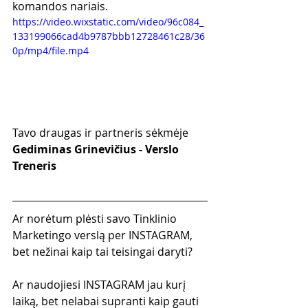
komandos nariais.
https://video.wixstatic.com/video/96c084_
133199066cad4b9787bbb12728461c28/36
0p/mp4/file.mp4
Tavo draugas ir partneris sėkmėje
Gediminas Grinevičius - Verslo 
Treneris
Ar norėtum plėsti savo Tinklinio 
Marketingo verslą per INSTAGRAM, 
bet nežinai kaip tai teisingai daryti?
Ar naudojiesi INSTAGRAM jau kurį 
laiką, bet nelabai supranti kaip gauti 