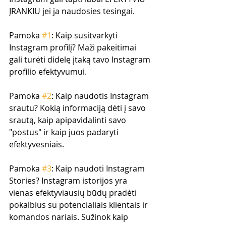
ĮRANKIU jei ja naudosies tesingai. 
Pamoka 
#1
: Kaip susitvarkyti 
Instagram profilį? Maži pakeitimai 
gali turėti didelę įtaką tavo Instagram 
profilio efektyvumui.
Pamoka 
#2
: Kaip naudotis Instagram 
srautu? Kokią informaciją dėti į savo 
srautą, kaip apipavidalinti savo 
"postus" ir kaip juos padaryti 
efektyvesniais.
Pamoka 
#3
: Kaip naudoti Instagram 
Stories? Instagram istorijos yra 
vienas efektyviausių būdų pradėti 
pokalbius su potencialiais klientais ir 
komandos nariais. Sužinok kaip 