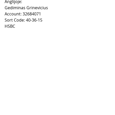
Anglijoje:
Gediminas Grinevicius
Account: 32684071
Sort Code: 40-36-15
HSBC
Kai sumokėsi atsiųsk man 
apmokėjimo nuotrauką ir savo 
elektroninio pašto adresą į mano 
Facebook www.facebook.com/gedimi
nas.grinevicius ir pasiprašyk, kad 
pridėčiau tave prie "Tinklinio 
Marketingo Instagram Stovykla" 
grupės.
Jei turi klausimų rašyk man - su 
malonumu atsakysiu. 
Iki pasimatymo INSTAGRAM 