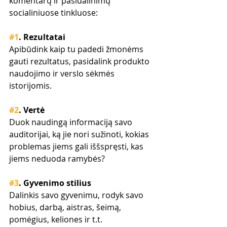
komentarų ir pasidalinimų 
socialiniuose tinkluose:
#1
. Rezultatai
Apibūdink kaip tu padedi žmonėms 
gauti rezultatus, pasidalink produkto 
naudojimo ir verslo sėkmės 
istorijomis.
#2
. Vertė
Duok naudingą informaciją savo 
auditorijai, ką jie nori sužinoti, kokias 
problemas jiems gali iššspręsti, kas 
jiems neduoda ramybės?
#3
. Gyvenimo stilius
Dalinkis savo gyvenimu, rodyk savo 
hobius, darbą, aistras, šeimą, 
pomėgius, keliones ir t.t. 