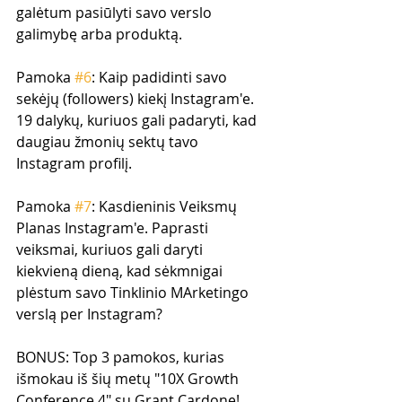
galėtum pasiūlyti savo verslo 
galimybę arba produktą.
Pamoka 
#6
: Kaip padidinti savo 
sekėjų (followers) kiekį Instagram'e. 
19 dalykų, kuriuos gali padaryti, kad 
daugiau žmonių sektų tavo 
Instagram profilį.
Pamoka 
#7
: Kasdieninis Veiksmų 
Planas Instagram'e. Paprasti 
veiksmai, kuriuos gali daryti 
kiekvieną dieną, kad sėkmnigai 
plėstum savo Tinklinio MArketingo 
verslą per Instagram?
BONUS: Top 3 pamokos, kurias 
išmokau iš šių metų "10X Growth 
Conference 4" su Grant Cardone!