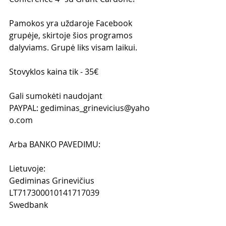
Pamokos yra uždaroje Facebook 
grupėje, skirtoje šios programos 
dalyviams. Grupė liks visam laikui.
Stovyklos kaina tik - 35€  
Gali sumokėti naudojant 
PAYPAL: gediminas_grinevicius@yaho
o.com 
Arba BANKO PAVEDIMU:
Lietuvoje: 
Gediminas Grinevičius
LT717300010141717039
Swedbank