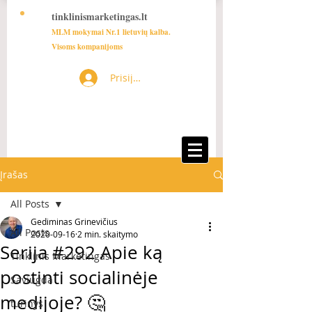
tinklinismarketingas.lt
MLM mokymai Nr.1 lietuvių kalba.
Visoms kompanijoms
Prisijungti
Įrašas
All Posts
Gediminas Grinevičius
All Posts
2020-09-16
2 min. skaitymo
Serija #292 Apie ką
Tinklinis Marketingas
postinti socialinėje
Saviugda
medijoje? 🤔
turinys