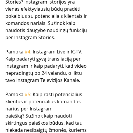
Stories? Instagram istorijos yra 
vienas efektyviausių būdų pradėti 
pokalbius su potencialiais klientais ir 
komandos nariais. Sužinok kaip 
naudotis daugybe naudingų funkcijų 
per Instagram Stories.
Pamoka 
#4
: Instagram Live ir IGTV. 
Kaip padaryti gyvą transliaciją per 
Instagram ir kaip padaryti, kad video 
nepradingtų po 24 valandų, o liktu 
tavo Instagram Televizijos Kanale. 
Pamoka 
#5
: Kaip rasti potencialius 
klientus ir potencialius komandos 
narius per Instagram 
paiešką? Sužinok kaip naudoti 
skirtingus paieškos būdus, kad tau 
niekada nesibaigtų žmonės, kuriems 