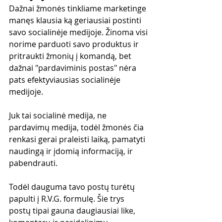
Dažnai žmonės tinkliame marketinge 
manęs klausia ką geriausiai postinti 
savo socialinėje medijoje. Žinoma visi 
norime parduoti savo produktus ir 
pritraukti žmonių į komandą, bet 
dažnai "pardaviminis postas" nėra 
pats efektyviausias socialinėje 
medijoje.
Juk tai socialinė medija, ne 
pardavimų medija, todėl žmonės čia 
renkasi gerai praleisti laiką, pamatyti 
naudingą ir įdomią informaciją, ir 
pabendrauti.
Todėl dauguma tavo postų turėtų 
papulti į R.V.G. formulę. Šie trys 
postų tipai gauna daugiausiai like, 