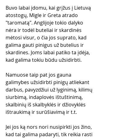
Buvo labai įdomu, kai grįžus į Lietuvą 
atostogų, Migle ir Greta atrado 
"taromatą". Anglijoje tokio dalyko 
nėra ir todėl buteliai ir skardinės 
mėtosi visur, o čia jos suprato, kad 
galima gauti pinigus už butelius ir 
skardines. Joms labai patiko ta įdėja, 
kad galima tokiu būdu užsidirbti.
Namuose taip pat jos gauna 
galimybes užsidirbti pinigų atliekant 
darbus, pavyzdžiui už lyginimą, kilimų 
siurbimą, indaplovės ištuštinimą, 
skalbinių iš skalbyklės ir džiovyklės 
ištraukimą ir surūšiavimą ir t.t.
Jei jos ką nors nori nusipirkti jos žino, 
kad tai galima padaryti, tik reikia rasti 