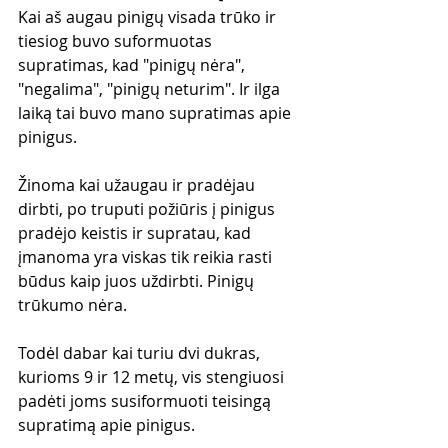
Kai aš augau pinigų visada trūko ir 
tiesiog buvo suformuotas 
supratimas, kad "pinigų nėra", 
"negalima", "pinigų neturim". Ir ilga 
laiką tai buvo mano supratimas apie 
pinigus. 
Žinoma kai užaugau ir pradėjau 
dirbti, po truputi požiūris į pinigus 
pradėjo keistis ir supratau, kad 
įmanoma yra viskas tik reikia rasti 
būdus kaip juos uždirbti. Pinigų 
trūkumo nėra.
Todėl dabar kai turiu dvi dukras, 
kurioms 9 ir 12 metų, vis stengiuosi 
padėti joms susiformuoti teisingą 
supratimą apie pinigus.