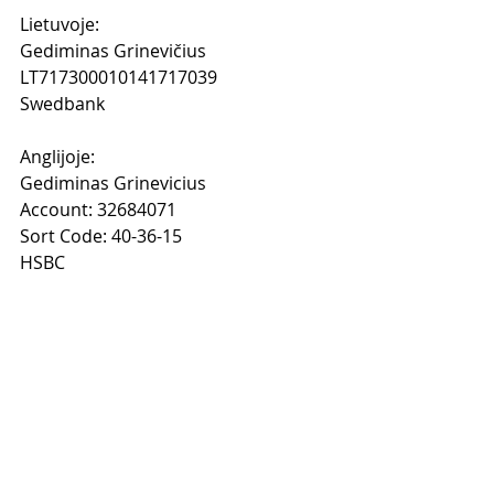
Lietuvoje: 
Gediminas Grinevičius
LT717300010141717039
Swedbank
Anglijoje:
Gediminas Grinevicius
Account: 32684071
Sort Code: 40-36-15
HSBC
Kai sumokėsi atsiųsk man 
apmokėjimo nuotrauką ir savo 
elektroninio pašto adresą į mano 
Facebook www.facebook.com/gedimi
nas.grinevicius ir paprašyk, kad 
pridėčiau tave prie "Tinklinio 
Marketingo Facebook Stovykla" 