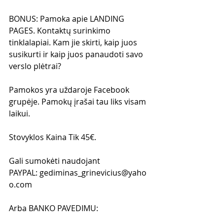
BONUS: Pamoka apie LANDING 
PAGES. Kontaktų surinkimo 
tinklalapiai. Kam jie skirti, kaip juos 
susikurti ir kaip juos panaudoti savo 
verslo plėtrai?
Pamokos yra uždaroje Facebook 
grupėje. Pamokų įrašai tau liks visam 
laikui.
Stovyklos Kaina Tik 45€.
Gali sumokėti naudojant 
PAYPAL: gediminas_grinevicius@yaho
o.com 
Arba BANKO PAVEDIMU: