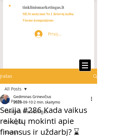
tinklinismarketingas.lt
MLM mokymai Nr.1 lietuvių kalba.
Visoms kompanijoms
Prisijungti
Įrašas
All Posts
Gediminas Grinevičius
All Posts
2020-09-10
2 min. skaitymo
Serija #286 Kada vaikus
Tinklinis Marketingas
reikėtų mokinti apie
Saviugda
finansus ir uždarbį? ⌛️
turinys