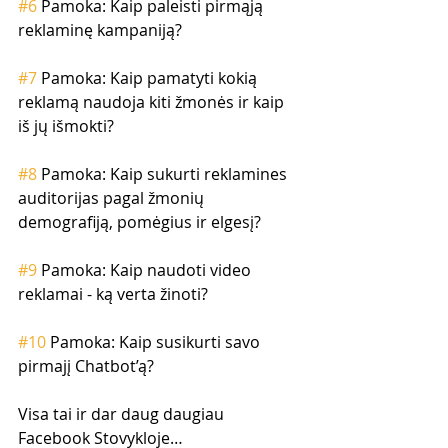
#6
 Pamoka: Kaip paleisti pirmąją 
reklaminę kampaniją?
#7
 Pamoka: Kaip pamatyti kokią 
reklamą naudoja kiti žmonės ir kaip 
iš jų išmokti?
#8
 Pamoka: Kaip sukurti reklamines 
auditorijas pagal žmonių 
demografiją, pomėgius ir elgesį?
#9
 Pamoka: Kaip naudoti video 
reklamai - ką verta žinoti?
#10
 Pamoka: Kaip susikurti savo 
pirmajį Chatbot’ą?
Visa tai ir dar daug daugiau 
Facebook Stovykloje…