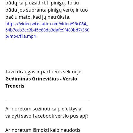
būdų kaip užsidirbti pinigų. Tokiu 
būdu jos supranta pinigų vertę ir tuo 
pačiu mato, kad jų netrūksta.
https://video.wixstatic.com/video/96c084_
64b7ccb3ec3b45e88da3dafe9f489bd7/360
p/mp4/file.mp4
Tavo draugas ir partneris sėkmėje
Gediminas Grinevičius - Verslo 
Treneris
Ar norėtum sužinoti kaip efektyviai 
valdyti savo Facebook verslo puslapį?
Ar norėtum išmokti kaip naudotis 