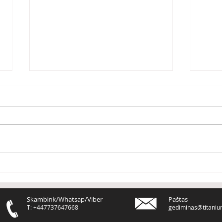
Dirbk taip, lyg kompanija
Kaip
tau priklausytų
stre
vers
Skambink/Whatsap/Viber
Paštas
T: +447737647668
gediminas@titaniu