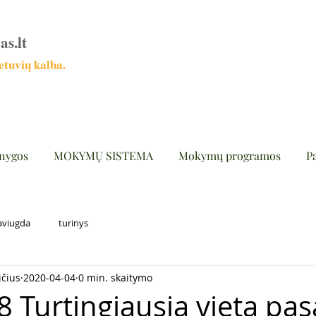
as.lt
tuvių kalba.
nygos
MOKYMŲ SISTEMA
Mokymų programos
P
aviugda
turinys
ičius
2020-04-04
0 min. skaitymo
8 Turtingiausia vieta pas