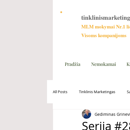
tinklinismarketing
MLM mokymai Nr.1 lie
Visoms kompanijoms
Pradžia
Nemokamai
K
All Posts
Tinklinis Marketingas
S
Gediminas Grinev
Serija #2