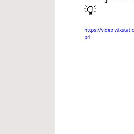
💡
https://video.wixsta
p4