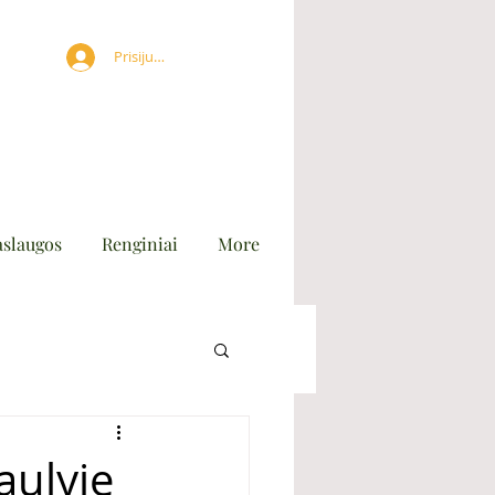
Prisijungti
aslaugos
Renginiai
More
aulyje