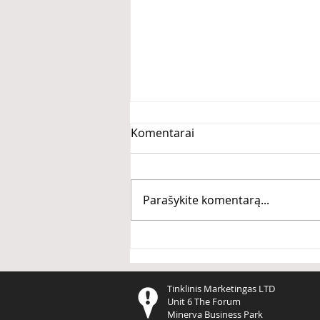
Komentarai
Parašykite komentarą...
Kas bendro tarp Kobe
Bryant, Michael Jordan ir
Cristiano Ronaldo?
Tinklinis Marketingas LTD
Unit 6 The Forum
Minerva Business Park