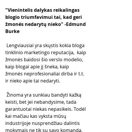
"Vienintelis dalykas reikalingas 
blogio triumfavimui tai, kad geri 
žmonės nedarytų nieko" -Edmund 
Burke
 Lengviausiai yra skųstis kokia bloga 
tinklinio marketingo reputacija,  kaip 
žmonės baidosi šio verslo modelio, 
kaip blogai apie jį šneka, kaip  
žmonės neprofesionaliai dirba ir t.t. 
ir nieko apie tai nedaryti.
 Žinoma yra sunkiau bandyti kažką 
keisti, bet jei nebandysime, tada  
garantuotai niekas nepasikeis. Todėl 
kai mačiau kas vyksta mūsų  
industrijoje nusprendžiau dalintis 
mokymais ne tik su savo komanda, 