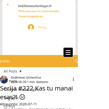
tinklinismarketingas.lt
MLM mokymai Nr.1 lietuvių kalba.
Visoms kompanijoms
Prisijungti
Įrašas
All Posts
Gediminas Grinevičius
All Posts
2020-06-30
1 min. skaitymo
Serija #222 Kas tu manai
Tinklinis Marketingas
esąs?! ☹️
Saviugda
Atnaujinta:
2020-07-11
turinys