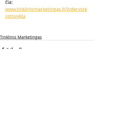
čia: 
www.tinklinismarketingas.lt/lyderyste
sstovykla
Tinklinis Marketingas
Naujausi įrašai
Rodyti viską