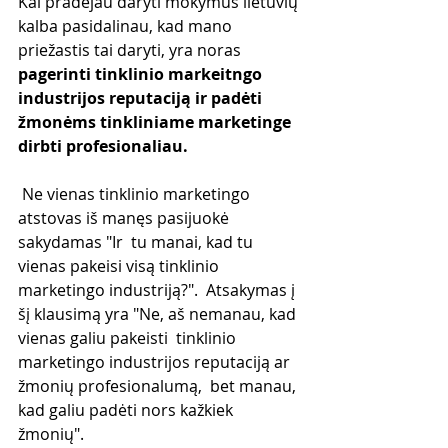
Kai pradėjau daryti mokymus lietuvių 
kalba pasidalinau, kad mano 
priežastis tai daryti, yra noras 
pagerinti tinklinio markeitngo 
industrijos reputaciją ir padėti 
žmonėms tinkliniame marketinge 
dirbti profesionaliau.
 Ne vienas tinklinio marketingo 
atstovas iš manęs pasijuokė 
sakydamas "Ir  tu manai, kad tu 
vienas pakeisi visą tinklinio 
marketingo industriją?".  Atsakymas į 
šį klausimą yra "Ne, aš nemanau, kad 
vienas galiu pakeisti  tinklinio 
marketingo industrijos reputaciją ar 
žmonių profesionalumą,  bet manau, 
kad galiu padėti nors kažkiek 
žmonių".