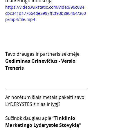
marketingo industriją.
https://video.wixstatic.com/video/96c084_
cbc341d177664de2997ff2f93b880464/360
p/mp4/file.mp4
Tavo draugas ir partneris sėkmėje
Gediminas Grinevičius - Verslo 
Treneris
Ar norėtum šiais metais pakelti savo 
LYDERYSTĖS žinias ir lygį?
Sužinok daugiau apie 
“Tinklinio 
Marketingo Lyderystės Stovyklą”