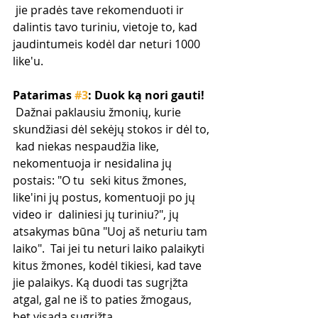
 jie pradės tave rekomenduoti ir 
dalintis tavo turiniu, vietoje to, kad  
jaudintumeis kodėl dar neturi 1000 
like'u.
Patarimas 
#3
: Duok ką nori gauti!
 Dažnai paklausiu žmonių, kurie 
skundžiasi dėl sekėjų stokos ir dėl to, 
 kad niekas nespaudžia like, 
nekomentuoja ir nesidalina jų 
postais: "O tu  seki kitus žmones, 
like'ini jų postus, komentuoji po jų 
video ir  daliniesi jų turiniu?", jų 
atsakymas būna "Uoj aš neturiu tam 
laiko".  Tai jei tu neturi laiko palaikyti 
kitus žmones, kodėl tikiesi, kad tave  
jie palaikys. Ką duodi tas sugrįžta 
atgal, gal ne iš to paties žmogaus,  
bet visada sugrįžta.