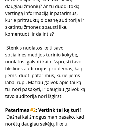
daugiau žmonių? Ar tu duodi tokią 
vertingą informaciją ir patarimus,  
kurie pritrauktų didesnę auditorija ir 
skatintų žmones spausti like,  
komentuoti ir dalintis?
 Stenkis nuolatos kelti savo 
socialinės medijos turinio kokybę, 
nuolatos  galvoti kaip išspręsti tavo 
tikslinės auditorijos problemas, kaip 
jiems  duoti patarimus, kurie jiems 
labai rūpi. Mažiau galvok apie tai ką 
tu  nori pasakyti, ir daugiau galvok ką 
tavo auditorija nori išgirsti.
Patarimas 
#2
: Vertink tai ką turi!
 Dažnai kai žmogus man pasako, kad 
norėtų daugiau sekėjų, like'u,  