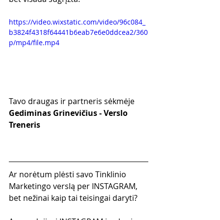
https://video.wixstatic.com/video/96c084_
b3824f4318f64441b6eab7e6e0ddcea2/360
p/mp4/file.mp4
Tavo draugas ir partneris sėkmėje
Gediminas Grinevičius - Verslo 
Treneris
Ar norėtum plėsti savo Tinklinio 
Marketingo verslą per INSTAGRAM, 
bet nežinai kaip tai teisingai daryti?