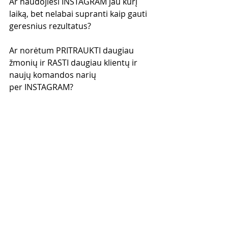
Ar naudojiesi INSTAGRAM jau kurį 
laiką, bet nelabai supranti kaip gauti 
geresnius rezultatus?
Ar norėtum PRITRAUKTI daugiau 
žmonių ir RASTI daugiau klientų ir 
naujų komandos narių 
per INSTAGRAM?
Sužinok daugiau apie 
“Tinklinio 
Marketingo Instagram Stovyklą” 
čia: 
www.tinklinismarketingas.lt/instagra
mstovykla
Tinklinis Marketingas