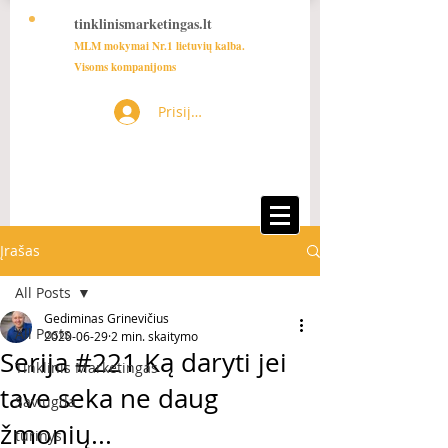
tinklinismarketingas.lt
MLM mokymai Nr.1 lietuvių kalba.
Visoms kompanijoms
Prisijungti
Įrašas
All Posts
Gediminas Grinevičius
All Posts
2020-06-29
2 min. skaitymo
Serija #221 Ką daryti jei
Tinklinis Marketingas
tave seka ne daug
Saviugda
žmonių...
turinys