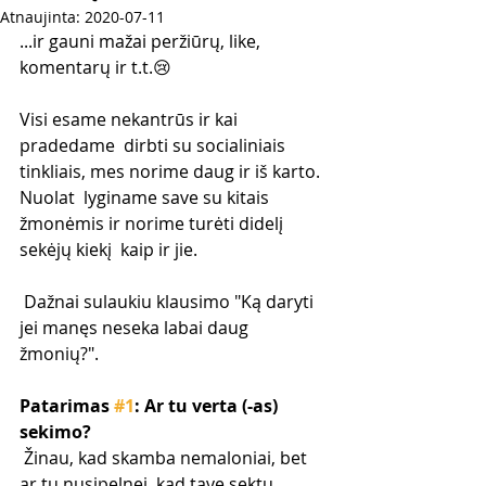
Atnaujinta:
2020-07-11
...ir gauni mažai peržiūrų, like, 
komentarų ir t.t.😢
Visi esame nekantrūs ir kai 
pradedame  dirbti su socialiniais 
tinkliais, mes norime daug ir iš karto. 
Nuolat  lyginame save su kitais 
žmonėmis ir norime turėti didelį 
sekėjų kiekį  kaip ir jie.
 Dažnai sulaukiu klausimo "Ką daryti 
jei manęs neseka labai daug 
žmonių?".
Patarimas 
#1
: Ar tu verta (-as) 
sekimo?
 Žinau, kad skamba nemaloniai, bet 
ar tu nusipelnei, kad tave sektų  