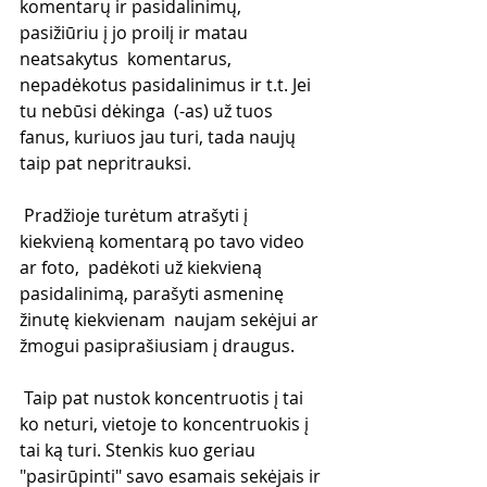
komentarų ir pasidalinimų, 
pasižiūriu į jo proilį ir matau 
neatsakytus  komentarus, 
nepadėkotus pasidalinimus ir t.t. Jei 
tu nebūsi dėkinga  (-as) už tuos 
fanus, kuriuos jau turi, tada naujų 
taip pat nepritrauksi.
 Pradžioje turėtum atrašyti į 
kiekvieną komentarą po tavo video 
ar foto,  padėkoti už kiekvieną 
pasidalinimą, parašyti asmeninę 
žinutę kiekvienam  naujam sekėjui ar 
žmogui pasiprašiusiam į draugus.
 Taip pat nustok koncentruotis į tai 
ko neturi, vietoje to koncentruokis į  
tai ką turi. Stenkis kuo geriau 
"pasirūpinti" savo esamais sekėjais ir 