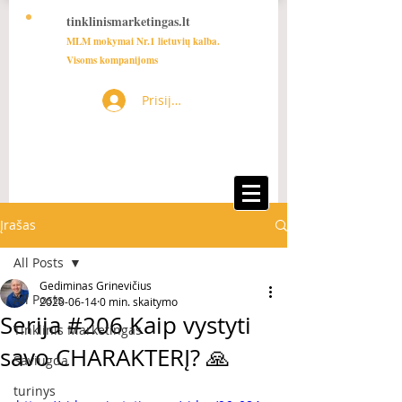
tinklinismarketingas.lt
MLM mokymai Nr.1 lietuvių kalba.
Visoms kompanijoms
Prisijungti
Įrašas
All Posts
Gediminas Grinevičius
All Posts
2020-06-14
0 min. skaitymo
Serija #206 Kaip vystyti
Tinklinis Marketingas
savo CHARAKTERĮ? 🙏
Saviugda
turinys