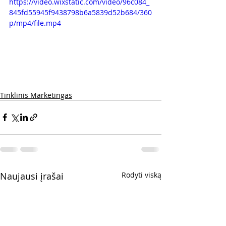
https://video.wixstatic.com/video/96c084_
845fd55945f9438798b6a5839d52b684/360
p/mp4/file.mp4
Tinklinis Marketingas
Naujausi įrašai
Rodyti viską