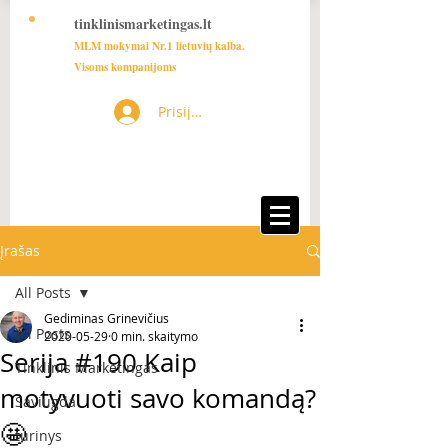
tinklinismarketingas.lt
MLM mokymai Nr.1 lietuvių kalba.
Visoms kompanijoms
Prisijungti
Įrašas
All Posts
Gediminas Grinevičius
All Posts
2020-05-29
0 min. skaitymo
Serija #190 Kaip
Tinklinis Marketingas
motyvuoti savo komandą?
Saviugda
🤩
turinys