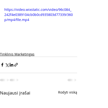
https://video.wixstatic.com/video/96c084_
242f4e0389104cb0b0cd935803d77339/360
p/mp4/file.mp4
Tinklinis Marketingas
Naujausi įrašai
Rodyti viską