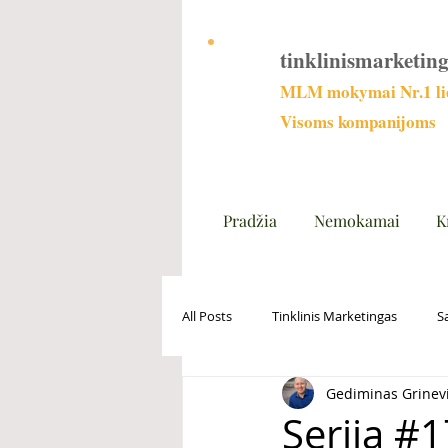
tinklinismarketing
MLM mokymai Nr.1 lie
Visoms kompanijoms
Pradžia
Nemokamai
K
All Posts
Tinklinis Marketingas
S
Gediminas Grinev
Serija #1