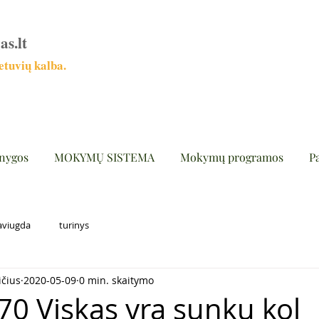
as.lt
tuvių kalba.
nygos
MOKYMŲ SISTEMA
Mokymų programos
P
aviugda
turinys
ičius
2020-05-09
0 min. skaitymo
70 Viskas yra sunku kol