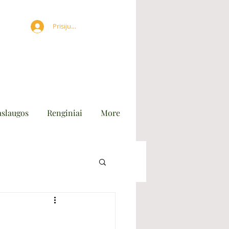
Prisijungti
aslaugos
Renginiai
More