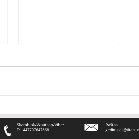
Dirbk taip, lyg kompanija
Kaip
tau priklausytų
stre
vers
Skambink/Whatsap/Viber
Paštas
T: +447737647668
gediminas@titaniu