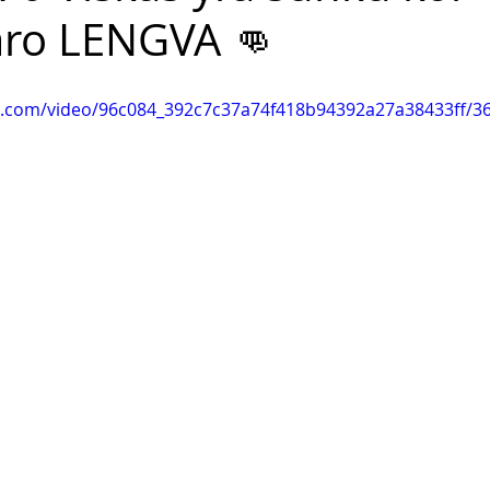
aro LENGVA 👊
tic.com/video/96c084_392c7c37a74f418b94392a27a38433ff/3