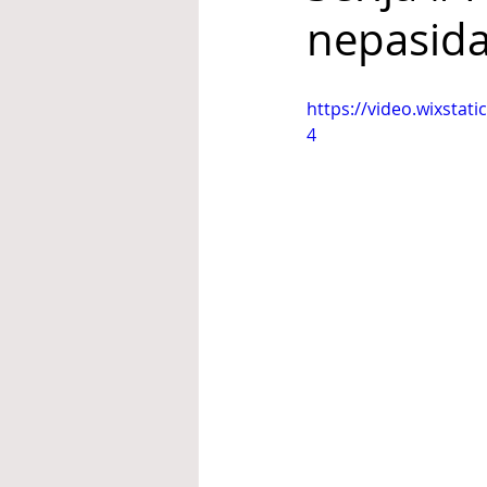
nepasid
https://video.wixsta
4