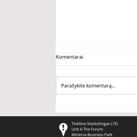
Komentarai
Parašykite komentarą...
Kas bendro tarp Kobe
Bryant, Michael Jordan ir
Cristiano Ronaldo?
Tinklinis Marketingas LTD
Unit 6 The Forum
Minerva Business Park