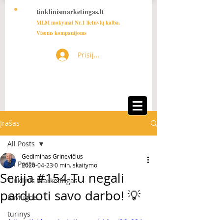
tinklinismarketingas.lt
MLM mokymai Nr.1 lietuvių kalba.
Visoms kompanijoms
Prisijungti
Įrašas
All Posts
Gediminas Grinevičius
All Posts
2020-04-23
0 min. skaitymo
Serija #154 Tu negali
Tinklinis Marketingas
parduoti savo darbo! 💡
Saviugda
turinys