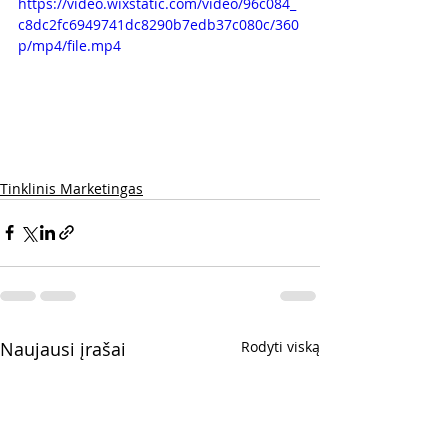
https://video.wixstatic.com/video/96c084_
c8dc2fc6949741dc8290b7edb37c080c/360
p/mp4/file.mp4
Tinklinis Marketingas
Naujausi įrašai
Rodyti viską