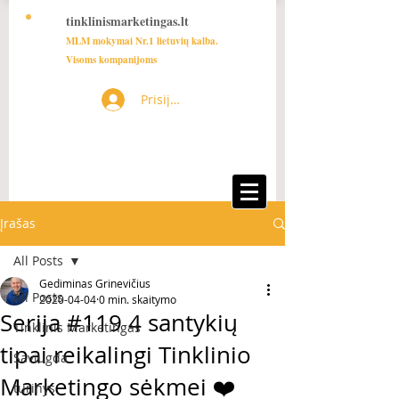
tinklinismarketingas.lt
MLM mokymai Nr.1 lietuvių kalba.
Visoms kompanijoms
Prisijungti
Įrašas
All Posts
Gediminas Grinevičius
All Posts
2020-04-04
0 min. skaitymo
Serija #119 4 santykių
Tinklinis Marketingas
tipai reikalingi Tinklinio
Saviugda
Marketingo sėkmei ❤️
turinys