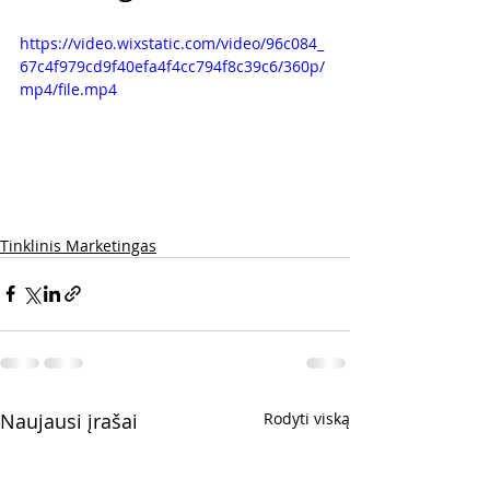
https://video.wixstatic.com/video/96c084_
67c4f979cd9f40efa4f4cc794f8c39c6/360p/
mp4/file.mp4
Tinklinis Marketingas
Naujausi įrašai
Rodyti viską