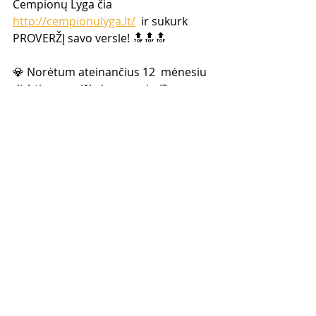
Čempionų Lyga čia 
http://cempionulyga.lt/
  ir sukurk 
PROVERŽĮ savo versle! 🔝🔝🔝  
💎 Norėtum ateinančius 12  mėnesiu 
dirbti asmeniškai su manimi? 
DEIMANTINIS KLUBAS  
https://www.tinklinismarketingas.lt/d
eimantinisklubas
  💎
komanda
kontaktai
Tinklinis Marketingas
Naujausi įrašai
Rodyti viską