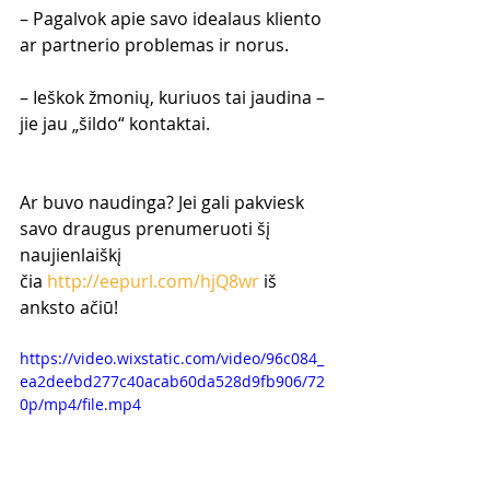
– Pagalvok apie savo idealaus kliento 
ar partnerio problemas ir norus.
– Ieškok žmonių, kuriuos tai jaudina – 
jie jau „šildo“ kontaktai.
Ar buvo naudinga? Jei gali pakviesk 
savo draugus prenumeruoti šį 
naujienlaiškį 
čia 
http://eepurl.com/hjQ8wr
 iš 
anksto ačiū!
https://video.wixstatic.com/video/96c084_
ea2deebd277c40acab60da528d9fb906/72
0p/mp4/file.mp4