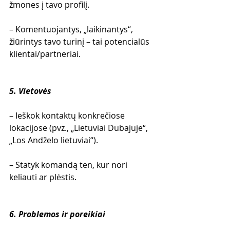
žmones į tavo profilį.
– Komentuojantys, „laikinantys“, 
žiūrintys tavo turinį – tai potencialūs 
klientai/partneriai.
5. Vietovės
– Ieškok kontaktų konkrečiose 
lokacijose (pvz., „Lietuviai Dubajuje“, 
„Los Andželo lietuviai“).
– Statyk komandą ten, kur nori 
keliauti ar plėstis.
6. Problemos ir poreikiai