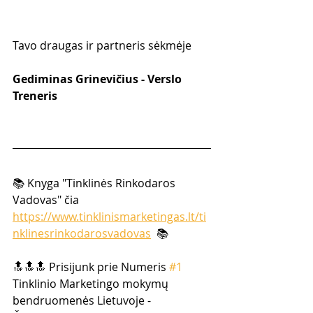
Tavo draugas ir partneris sėkmėje
Gediminas Grinevičius - Verslo 
Treneris
📚 Knyga "Tinklinės Rinkodaros 
Vadovas" čia 
https://www.tinklinismarketingas.lt/ti
nklinesrinkodarosvadovas
  📚
🔝🔝🔝 Prisijunk prie Numeris 
#1
Tinklinio Marketingo mokymų  
bendruomenės Lietuvoje -  