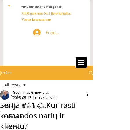
tinklinismarketingas.lt
MLM mokymai Nr.1 lietuvių kalba.
Visoms kompanijoms
Prisijungti
Įrašas
All Posts
Gediminas Grinevičius
All Posts
2025-05-17
1 min. skaitymo
Serija #1171 Kur rasti
Tinklinis Marketingas
komandos narių ir
Saviugda
klientų?
turinys