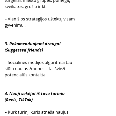
turgeliai, miesto grupės, pomėgių, 
sveikatos, grožio ir kt.
– Vien šios strategijos užtektų visam 
gyvenimui.
3. Rekomenduojami draugai 
(Suggested friends)
– Socialinės medijos algoritmai tau 
siūlo naujus žmones – tai švieži 
potencialūs kontaktai.
4. Nauji sekėjai iš tavo turinio 
(Reels, TikTok)
– Kurk turinį, kuris atneša naujus 