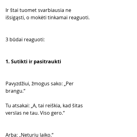
Ir štai tuomet svarbiausia ne 
išsigąsti, o mokėti tinkamai reaguoti.
3 būdai reaguoti:
1. Sutikti ir pasitraukti
Pavyzdžiui, žmogus sako: „Per 
brangu.“
Tu atsakai: „A, tai reiškia, kad šitas 
verslas ne tau. Viso gero.“
Arba: „Neturiu laiko.“