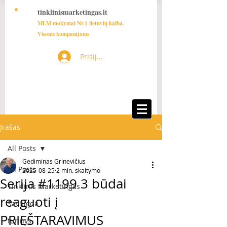
tinklinismarketingas.lt
MLM mokymai Nr.1 lietuvių kalba.
Visoms kompanijoms
Prisijungti
Įrašas
All Posts
Gediminas Grinevičius
All Posts
2025-08-25
2 min. skaitymo
Serija #1199 3 būdai
Tinklinis Marketingas
reaguoti į
Saviugda
PRIEŠTARAVIMUS
turinys