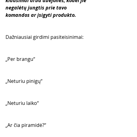
klausimai arba abejonės, kodėl jie 
negalėtų jungtis prie tavo 
komandos ar įsigyti produkto.
Dažniausiai girdimi pasiteisinimai:
„Per brangu“
„Neturiu pinigų“
„Neturiu laiko“
„Ar čia piramidė?“