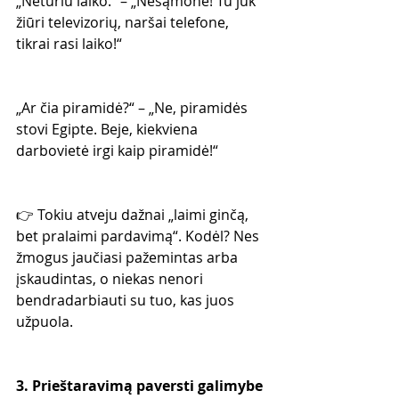
„Neturiu laiko.“ – „Nesąmonė! Tu juk 
žiūri televizorių, naršai telefone, 
tikrai rasi laiko!“
„Ar čia piramidė?“ – „Ne, piramidės 
stovi Egipte. Beje, kiekviena 
darbovietė irgi kaip piramidė!“
👉 Tokiu atveju dažnai „laimi ginčą, 
bet pralaimi pardavimą“. Kodėl? Nes 
žmogus jaučiasi pažemintas arba 
įskaudintas, o niekas nenori 
bendradarbiauti su tuo, kas juos 
užpuola.
3. Prieštaravimą paversti galimybe