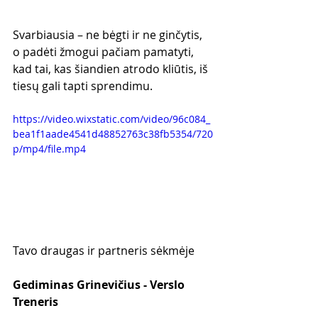
Svarbiausia – ne bėgti ir ne ginčytis, 
o padėti žmogui pačiam pamatyti, 
kad tai, kas šiandien atrodo kliūtis, iš 
tiesų gali tapti sprendimu.
https://video.wixstatic.com/video/96c084_
bea1f1aade4541d48852763c38fb5354/720
p/mp4/file.mp4
Tavo draugas ir partneris sėkmėje
Gediminas Grinevičius - Verslo 
Treneris