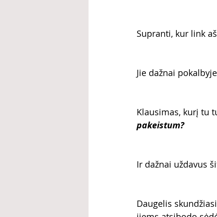
Supranti, kur link aš
Jie dažnai pokalbyje
Klausimas, kurį tu 
pakeistum? 
Ir dažnai uždavus š
Daugelis skundžiasi
jiems atsibodo sėdė