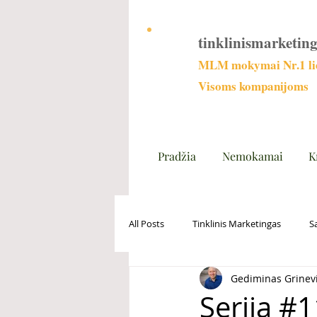
tinklinismarketing
MLM mokymai Nr.1 lie
Visoms kompanijoms
Pradžia
Nemokamai
K
All Posts
Tinklinis Marketingas
S
Gediminas Grinev
Serija #1