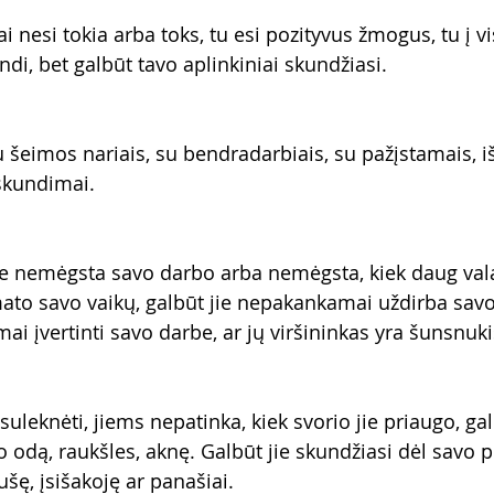
ai nesi tokia arba toks, tu esi pozityvus žmogus, tu į vi
undi, bet galbūt tavo aplinkiniai skundžiasi. 
 šeimos nariais, su bendradarbiais, su pažįstamais, iš
skundimai. 
jie nemėgsta savo darbo arba nemėgsta, kiek daug val
emato savo vaikų, galbūt jie nepakankamai uždirba savo
i įvertinti savo darbe, ar jų viršininkas yra šunsnuki
suleknėti, jiems nepatinka, kiek svorio jie priaugo, gal
 odą, raukšles, aknę. Galbūt jie skundžiasi dėl savo pl
ušę, įsišakoję ar panašiai. 