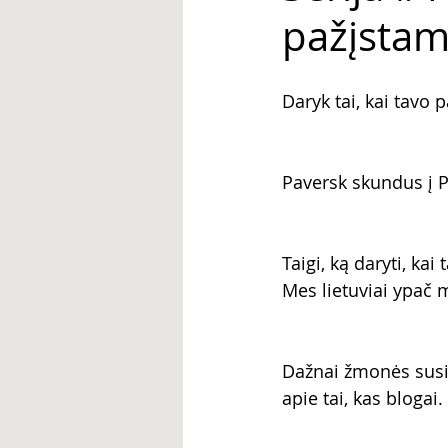
pažįsta
Daryk tai, kai tavo
Paversk skundus į 
Taigi, ką daryti, ka
Mes lietuviai ypač m
Dažnai žmonės susiti
apie tai, kas blogai. 