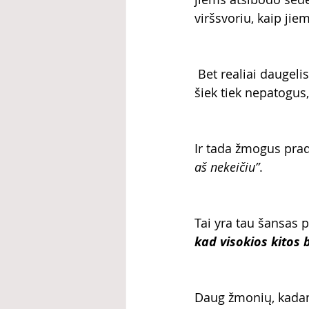
viršsvoriu, kaip ji
 Bet realiai daugelis
šiek tiek nepatogus,
Ir tada žmogus pradė
aš nekeičiu”
. 
Tai yra tau šansas p
kad visokios kitos 
Daug žmonių, kadan