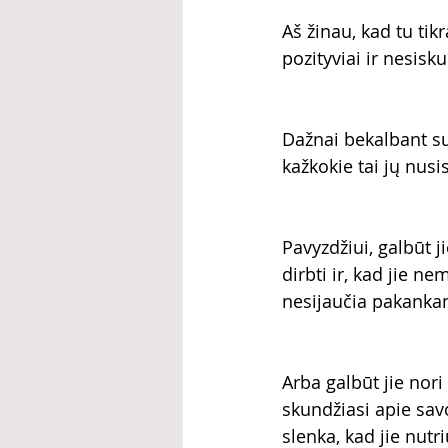
Aš žinau, kad tu tikr
pozityviai ir nesisk
Dažnai bekalbant su
kažkokie tai jų nusi
Pavyzdžiui, galbūt 
dirbti ir, kad jie n
nesijaučia pakankama
Arba galbūt jie nori 
skundžiasi apie savo
slenka, kad jie nutri