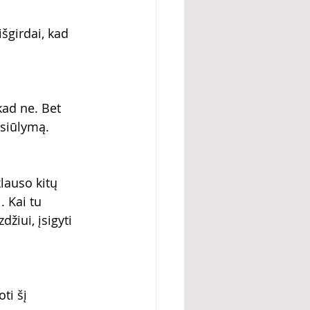
 
šgirdai, kad 
kad ne. Bet 
siūlymą. 
lauso kitų 
. Kai tu 
žiui, įsigyti 
ti šį 