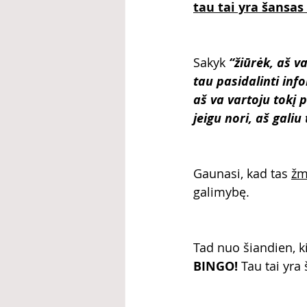
tau tai yra šansas
Sakyk 
“žiūrėk, aš v
tau pasidalinti inf
aš va vartoju tokį 
jeigu nori, aš galiu
Gaunasi, kad tas 
žm
galimybę. 
Tad nuo šiandien, k
BINGO! 
Tau tai yra