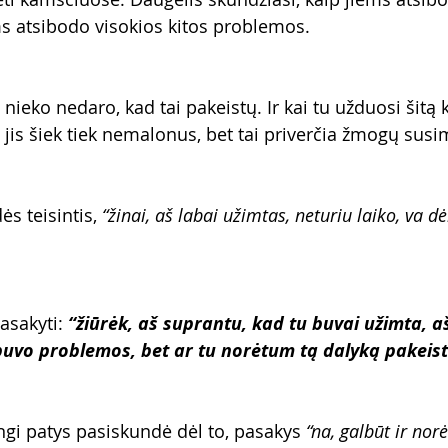
ems atsibodo visokios kitos problemos.
 nieko nedaro, kad tai pakeistų. Ir kai tu užduosi šitą k
 jis šiek tiek nemalonus, bet tai priverčia žmogų susim
s teisintis, 
“žinai, aš labai užimtas, neturiu laiko, va dė
asakyti: 
“žiūrėk, aš suprantu, kad tu buvai užimta, a
buvo problemos, bet ar tu norėtum tą dalyką pakeist
gi patys pasiskundė dėl to, pasakys 
“na, galbūt ir nor