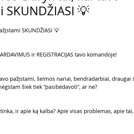
mi SKUNDŽIASI 💡
 pažįstami SKUNDŽIASI 💡
PARDAVIMUS ir REGISTRACIJAS tavo komandoje!
i tavo pažįstami, šeimos nariai, bendradarbiai, draugai 
ėgstam šiek tiek “pasibėdavoti”, ar ne? 
nka, ir apie ką kalba? Apie visas problemas, apie tai,