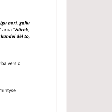
gu nori, galiu 
”
 arba 
“žiūrėk, 
kundei dėl to, 
rba verslo 
 mintyse 