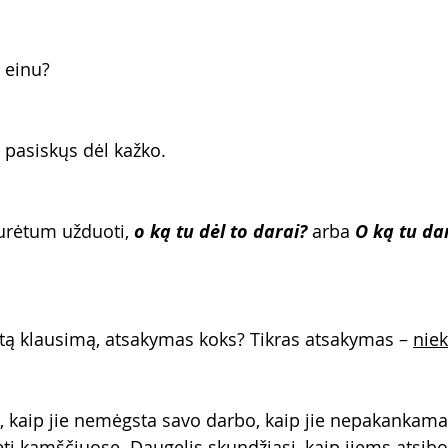
 einu? 
 pasiskųs dėl kažko. 
turėtum užduoti, 
o ką tu dėl to darai?
 arba 
O ką tu dar
itą klausimą, atsakymas koks? Tikras atsakymas – 
nie
, kaip jie nemėgsta savo darbo, kaip jie nepakankamai
ti kamščiuose. Daugelis skundžiasi, kaip jiems atsibo