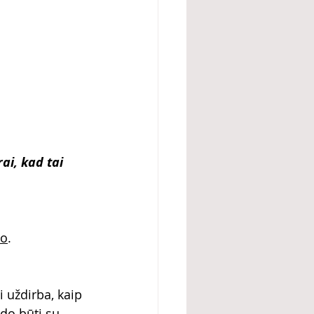
ai, kad tai 
ko
. 
 uždirba, kaip 
do būti su 