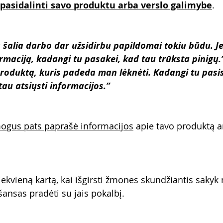
 pasidalinti savo produktu arba verslo galimybe
. 
a šalia darbo dar užsidirbu papildomai tokiu būdu. Jei
ormaciją, kadangi tu pasakei, kad tau trūksta pinigų.
produktą, kuris padeda man lėknėti. Kadangi tu pasis
 tau atsiųsti informacijos.”
ogus pats paprašė informacijos
 apie tavo produktą a
iekvieną kartą, kai išgirsti žmones skundžiantis sakyk
 šansas pradėti su jais pokalbį.