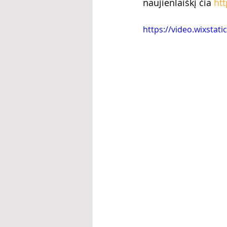
naujienlaiškį čia 
htt
https://video.wixsta