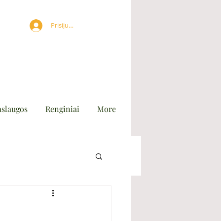
Prisijungti
aslaugos
Renginiai
More