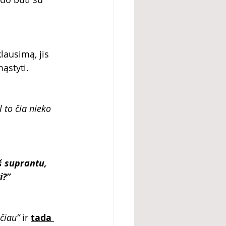
lausimą, jis 
ąstyti.
l to čia nieko 
š suprantu, 
i?”
ėčiau”
 ir 
tada 