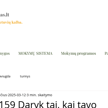
as.lt
tuvių kalba.
nygos
MOKYMŲ SISTEMA
Mokymų programos
P
aviugda
turinys
ičius
2025-03-12
3 min. skaitymo
159 Daryk tai, kai tavo