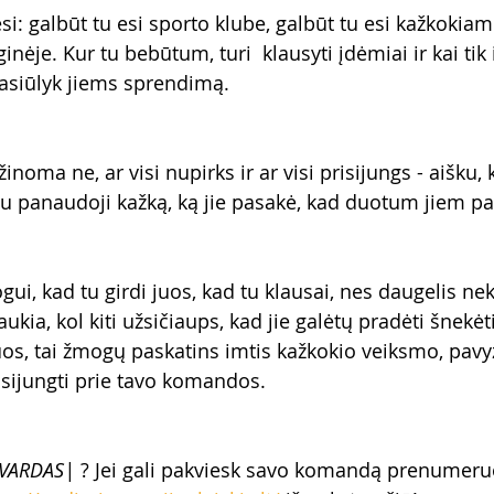
esi: galbūt tu esi sporto klube, galbūt tu esi kažkokiam
je. Kur tu bebūtum, turi  klausyti įdėmiai ir kai tik i
asiūlyk jiems sprendimą.
inoma ne, ar visi nupirks ir ar visi prisijungs - aišku, 
tu panaudoji kažką, ką jie pasakė, kad duotum jiem pa
i, kad tu girdi juos, kad tu klausai, nes daugelis nek
aukia, kol kiti užsičiaups, kad jie galėtų pradėti šnekėti
uos, tai žmogų paskatins imtis kažkokio veiksmo, pavyzd
isijungti prie tavo komandos. 
VARDAS|
 ? Jei gali pakviesk savo komandą prenumeruo