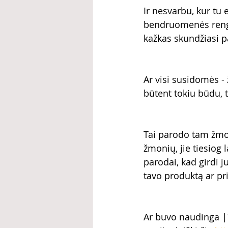
Ir nesvarbu, kur tu 
bendruomenės renginė
kažkas skundžiasi p
Ar visi susidomės - ž
būtent tokiu būdu, 
Tai parodo tam žmogu
žmonių, jie tiesiog l
parodai, kad girdi j
tavo produktą ar pr
Ar buvo naudinga 
|