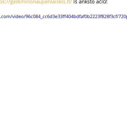
ps://gediminonaujienlaiskis.lt/
 iš anksto ačiū!
tic.com/video/96c084_cc6d3e33ff404bdfaf0b2223f828f3cf/72