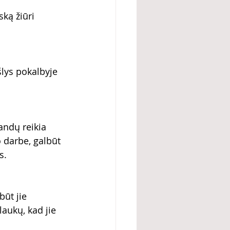
ską žiūri 
lys pokalbyje 
andų reikia 
 darbe, galbūt 
s.
būt jie 
aukų, kad jie 