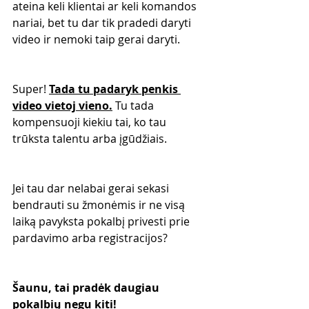
ateina keli klientai ar keli komandos 
nariai, bet tu dar tik pradedi daryti 
video ir nemoki taip gerai daryti.
Super! 
Tada tu padaryk penkis 
video vietoj vieno.
 Tu tada 
kompensuoji kiekiu tai, ko tau 
trūksta talentu arba įgūdžiais. 
Jei tau dar nelabai gerai sekasi 
bendrauti su žmonėmis ir ne visą 
laiką pavyksta pokalbį privesti prie 
pardavimo arba registracijos?
Šaunu, tai pradėk daugiau 
pokalbių negu kiti!