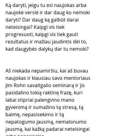
Ką daryti, jeigu tu esi naujokas arba 
naujokė verslė ir dar daug ko nemoki 
daryti? Dar daug ką galbūt darai 
neteisingai? Kaipgi vis tiek 
progresuoti, kaipgi vis tiek gauti 
rezultatus ir mažiau jaudintis dėl to, 
kad daugybės dalykų dar tu nemoki?
Aš niekada nepamiršiu, kai aš buvau 
naujokas ir klausiau savo mentoriaus 
Jim Rohn savaitgalio seminarą ir jis 
pasidalino tokią raktinę frazę, kuri 
labai stipriai palengvino mano 
gyvenimą ir sumažino tą stresą, tą 
baimę, nepasisekimo ir tą 
nepatogumo jausmą, nemalonumo 
jausmą, kai kažką padarai neteisingai 