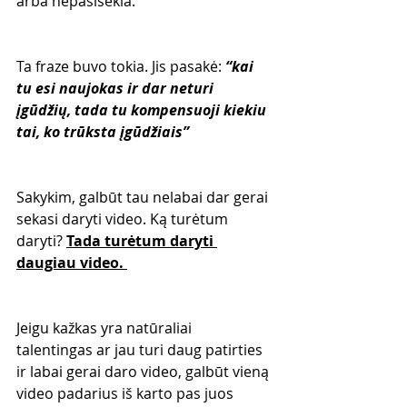
arba nepasisekia. 
Ta fraze buvo tokia. Jis pasakė: 
“kai 
tu esi naujokas ir dar neturi 
įgūdžių, tada tu kompensuoji kiekiu 
tai, ko trūksta įgūdžiais”
Sakykim, galbūt tau nelabai dar gerai 
sekasi daryti video. Ką turėtum 
daryti? 
Tada turėtum daryti 
daugiau video. 
Jeigu kažkas yra natūraliai 
talentingas ar jau turi daug patirties 
ir labai gerai daro video, galbūt vieną 
video padarius iš karto pas juos 