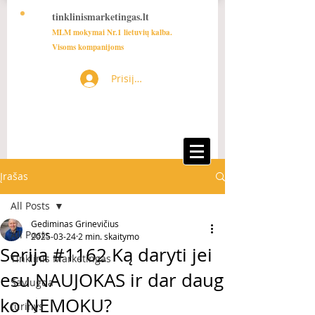
tinklinismarketingas.lt
MLM mokymai Nr.1 lietuvių kalba.
Visoms kompanijoms
Prisijungti
Įrašas
All Posts
Gediminas Grinevičius
All Posts
2025-03-24
2 min. skaitymo
Serija #1162 Ką daryti jei
Tinklinis Marketingas
esu NAUJOKAS ir dar daug
Saviugda
ko NEMOKU?
turinys