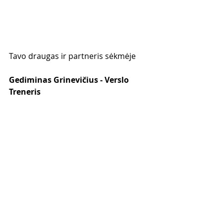
Tavo draugas ir partneris sėkmėje
Gediminas Grinevičius - Verslo 
Treneris
📣 NAUJAS KURSAS 📣
"10,000 sekėjų per 90 dienų"