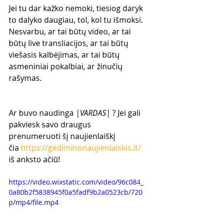
Jei tu dar kažko nemoki, tiesiog daryk 
to dalyko daugiau, tol, kol tu išmoksi. 
Nesvarbu, ar tai būtų video, ar tai 
būtų live transliacijos, ar tai būtų 
viešasis kalbėjimas, ar tai būtų 
asmeniniai pokalbiai, ar žinučių 
rašymas.
Ar buvo naudinga 
|VARDAS|
 ? Jei gali 
pakviesk savo draugus 
prenumeruoti šį naujienlaiškį 
čia 
https://gediminonaujienlaiskis.lt/
iš anksto ačiū!
https://video.wixstatic.com/video/96c084_
0a80b2f5838945f0a5fadf9b2a0523cb/720
p/mp4/file.mp4