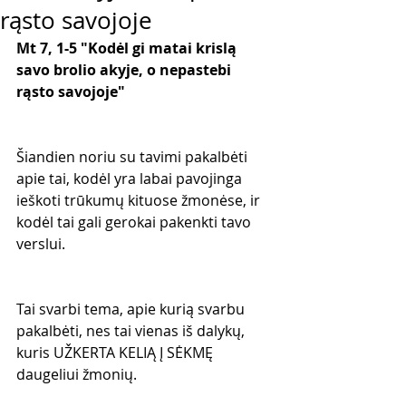
rąsto savojoje
Mt 7, 1-5 "Kodėl gi matai krislą 
savo brolio akyje, o nepastebi 
rąsto savojoje"
Šiandien noriu su tavimi pakalbėti 
apie tai, kodėl yra labai pavojinga 
ieškoti trūkumų kituose žmonėse, ir 
kodėl tai gali gerokai pakenkti tavo 
verslui.
Tai svarbi tema, apie kurią svarbu 
pakalbėti, nes tai vienas iš dalykų, 
kuris UŽKERTA KELIĄ Į SĖKMĘ 
daugeliui žmonių.