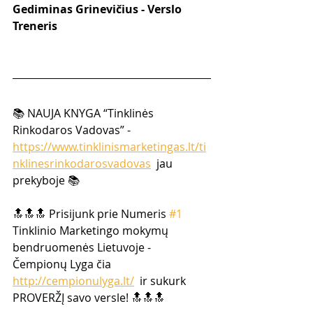
Gediminas Grinevičius - Verslo 
Treneris
📚 NAUJA KNYGA “Tinklinės 
Rinkodaros Vadovas” - 
https://www.tinklinismarketingas.lt/ti
nklinesrinkodarosvadovas
  jau 
prekyboje 📚
🔝🔝🔝 Prisijunk prie Numeris 
#1
Tinklinio Marketingo mokymų  
bendruomenės Lietuvoje -  
Čempionų Lyga čia 
http://cempionulyga.lt/
  ir sukurk 
PROVERŽĮ savo versle! 🔝🔝🔝  