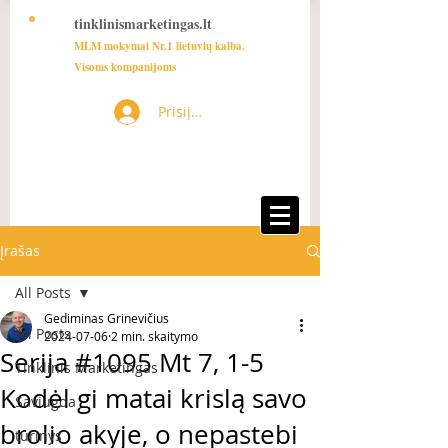
tinklinismarketingas.lt
MLM mokymai Nr.1 lietuvių kalba.
Visoms kompanijoms
Prisijungti
Įrašas
All Posts
Gediminas Grinevičius
All Posts
2024-07-06
2 min. skaitymo
Serija #1095 Mt 7, 1-5
Tinklinis Marketingas
Kodėl gi matai krislą savo
Saviugda
brolio akyje, o nepastebi
turinys