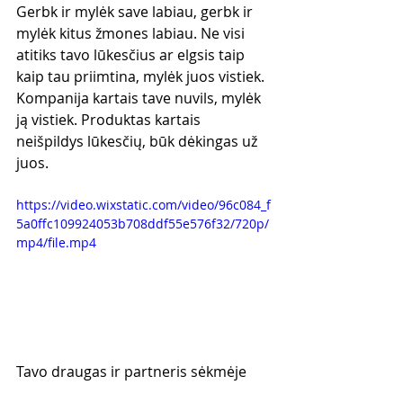
Gerbk ir mylėk save labiau, gerbk ir 
mylėk kitus žmones labiau. Ne visi 
atitiks tavo lūkesčius ar elgsis taip 
kaip tau priimtina, mylėk juos vistiek. 
Kompanija kartais tave nuvils, mylėk 
ją vistiek. Produktas kartais 
neišpildys lūkesčių, būk dėkingas už 
juos.
https://video.wixstatic.com/video/96c084_f
5a0ffc109924053b708ddf55e576f32/720p/
mp4/file.mp4
Tavo draugas ir partneris sėkmėje