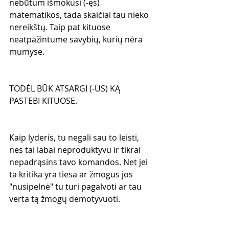
nebūtum išmokusi (-ęs) 
matematikos, tada skaičiai tau nieko 
nereikštų. Taip pat kituose 
neatpažintume savybių, kurių nėra 
mumyse.
TODĖL BŪK ATSARGI (-US) KĄ 
PASTEBI KITUOSE.
Kaip lyderis, tu negali sau to leisti, 
nes tai labai neproduktyvu ir tikrai 
nepadrąsins tavo komandos. Net jei 
ta kritika yra tiesa ar žmogus jos 
"nusipelnė" tu turi pagalvoti ar tau 
verta tą žmogų demotyvuoti.