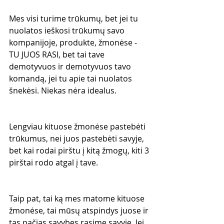
Mes visi turime trūkumų, bet jei tu 
nuolatos ieškosi trūkumų savo 
kompanijoje, produkte, žmonėse - 
TU JUOS RASI, bet tai tave 
demotyvuos ir demotyvuos tavo 
komandą, jei tu apie tai nuolatos 
šnekėsi. Niekas nėra idealus. 
Lengviau kituose žmonėse pastebėti 
trūkumus, nei juos pastebėti savyje, 
bet kai rodai pirštu į kitą žmogų, kiti 3 
pirštai rodo atgal į tave.
Taip pat, tai ką mes matome kituose 
žmonėse, tai mūsų atspindys juose ir 
tas pačias savybes rasime savyje. Jei 