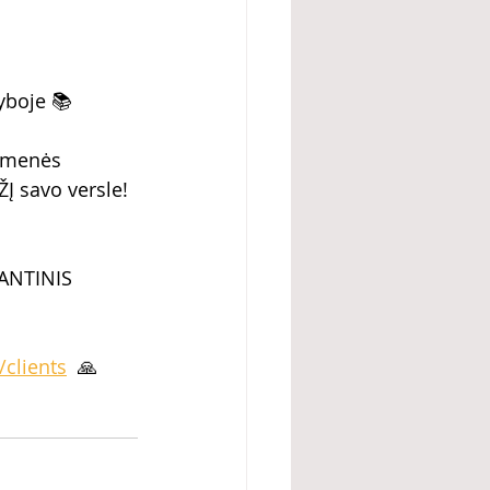
kyboje 📚
omenės 
Į savo versle! 
ANTINIS 
/clients
  🙏