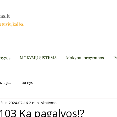
as.lt
tuvių kalba.
nygos
MOKYMŲ SISTEMA
Mokymų programos
P
aviugda
turinys
ičius
2024-07-16
2 min. skaitymo
103 Ką pagalvos!?