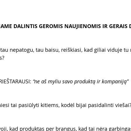
JAME DALINTIS GEROMIS NAUJIENOMIS IR GERAIS 
, tau nepatogu, tau baisu, reiškiasi, kad giliai viduje t
s?
RIEŠTARAUSI: 
“ne aš myliu savo produktą ir kompaniją”
esi tai pasiūlyti kitiems, kodėl bijai pasidalinti viešai
lvoji, kad produktas per brangus, kad tai nėra garbing