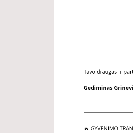
Tavo draugas ir par
Gediminas Grinevič
🔥 GYVENIMO TRANSFO