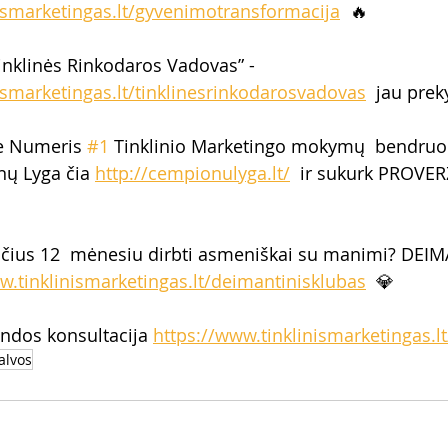
ismarketingas.lt/gyvenimotransformacija
  🔥
nklinės Rinkodaros Vadovas” - 
ismarketingas.lt/tinklinesrinkodarosvadovas
  jau pre
ie Numeris 
#1
 Tinklinio Marketingo mokymų  bendru
nų Lyga čia 
http://cempionulyga.lt/
  ir sukurk PROVERŽ
čius 12  mėnesiu dirbti asmeniškai su manimi? DEIM
w.tinklinismarketingas.lt/deimantinisklubas
  💎  
ndos konsultacija 
https://www.tinklinismarketingas.lt
galvos