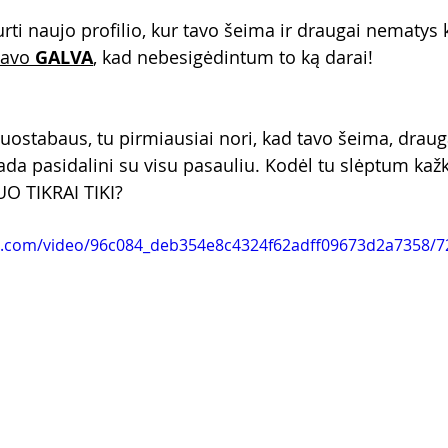
ti naujo profilio, kur tavo šeima ir draugai nematys k
savo 
GALVA
, kad nebesigėdintum to ką darai!
nuostabaus, tu pirmiausiai nori, kad tavo šeima, drauga
tada pasidalini su visu pasauliu. Kodėl tu slėptum kaž
UO TIKRAI TIKI?
tic.com/video/96c084_deb354e8c4324f62adff09673d2a7358/7