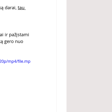
ą darai, 
tau 
i ir pažįstami 
ką gero nuo 
20p/mp4/file.mp