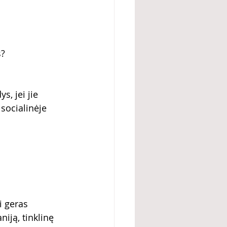
s?
s, jei jie 
socialinėje 
i geras 
iją, tinklinę 