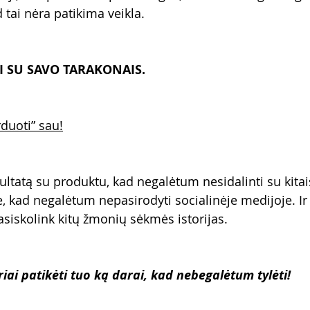
d tai nėra patikima veikla.
I SU SAVO TARAKONAIS.
rduoti” sau!
ultatą su produktu, kad negalėtum nesidalinti su kitai
e, kad negalėtum nepasirodyti socialinėje medijoje. Ir j
pasiskolink kitų žmonių sėkmės istorijas.
priai patikėti tuo ką darai, kad nebegalėtum tylėti!