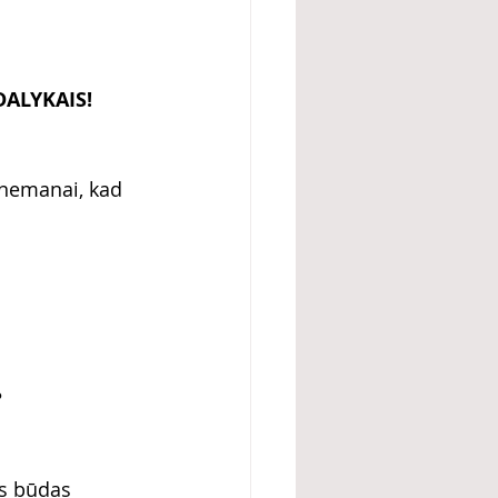
DALYKAIS!
u nemanai, kad 
?
as būdas 