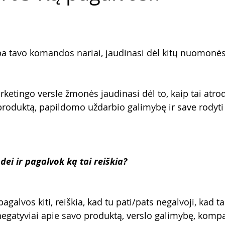
arba tavo komandos nariai, jaudinasi dėl kitų nuomonė
rketingo versle žmonės jaudinasi dėl to, kaip tai atrody
roduktą, papildomo uždarbio galimybę ir save rodyti 
ei ir pagalvok ką tai reiškia?
 pagalvos kiti, reiškia, kad tu pati/pats negalvoji, kad ta
negatyviai apie savo produktą, verslo galimybę, kompan