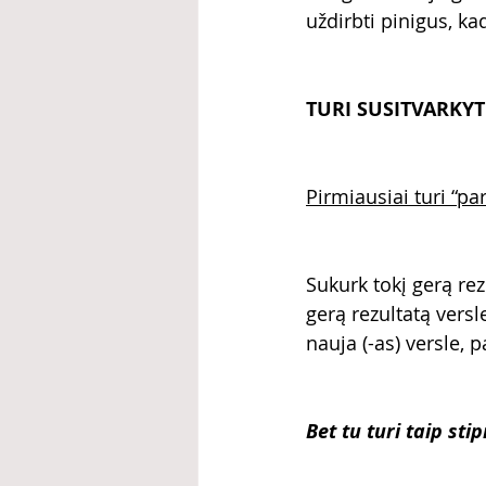
uždirbti pinigus, ka
TURI SUSITVARKYT
Pirmiausiai turi “pa
Sukurk tokį gerą rez
gerą rezultatą versl
nauja (-as) versle, 
Bet tu turi taip sti