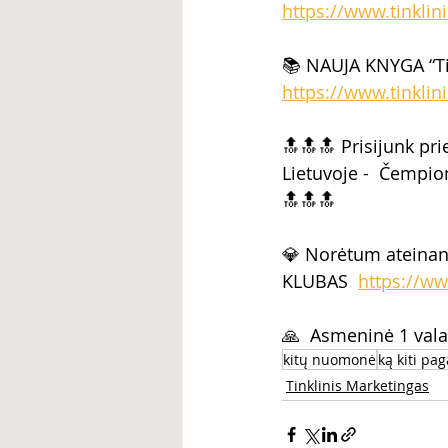
https://www.tinklin
📚 NAUJA KNYGA “Ti
https://www.tinklin
🔝🔝🔝 Prisijunk pr
Lietuvoje -  Čempio
🔝🔝🔝  
💎 Norėtum ateinan
KLUBAS  
https://ww
🙏  Asmeninė 1 vala
kitų nuomonė
ką kiti pa
Tinklinis Marketingas