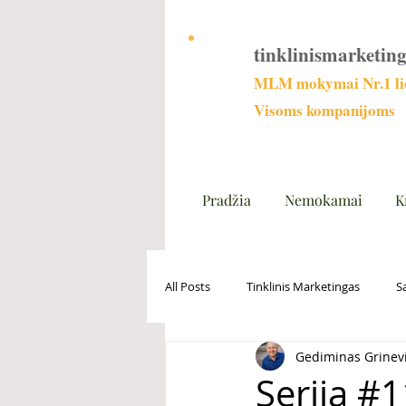
tinklinismarketing
MLM mokymai Nr.1 lie
Visoms kompanijoms
Pradžia
Nemokamai
K
All Posts
Tinklinis Marketingas
S
Gediminas Grinev
Serija #1