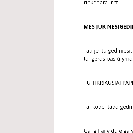
rinkodarą ir tt. 
MES JUK NESIGĖDI
Tad jei tu gėdiniesi
tai geras pasiūlyma
TU TIKRIAUSIAI PAP
Tai kodėl tada gėdini
Gal giliai viduje ga