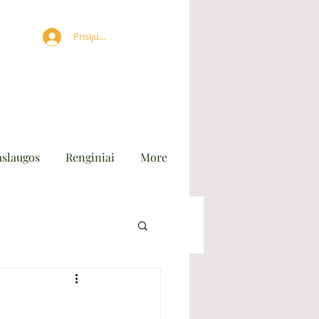
Prisijungti
aslaugos
Renginiai
More