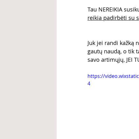
Tau NEREIKIA susikur
reikia padirbėti su 
Juk jei randi kažką 
gautų naudą, o tik 
savo artimųjų, JEI T
https://video.wixsta
4