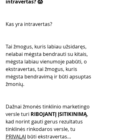
intravertas? 😱
Kas yra intravertas?
Tai žmogus, kuris labiau užsidaręs, 
nelabai mėgsta bendrauti su kitais, 
mėgsta labiau vienumoje pabūti, o 
ekstravertas, tai žmogus, kuris 
mėgsta bendravimą ir būti apsuptas 
žmonių.
Dažnai žmonės tinklinio marketingo 
versle turi 
RIBOJANTĮ ĮSITIKINIMĄ
, 
kad norint gauti gerus rezultatus 
tinklinės rinkodaros versle, tu 
PRIVALAI
 būti ekstravertas…