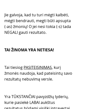
Jie galvoja, kad tu turi mėgti kalbėti, 
mėgti bendrauti, megti būti apsupta 
(-as) žmonių! O jei nesi tokia (-s) tada 
NEGALI gauti rezultato.
TAI ŽINOMA YRA NETIESA!
Tai tiesiog 
PASITEISINIMAS
, kurį 
žmonės naudoja, kad pateisintų savo 
rezultatų nebuvimą versle.
Yra TŪKSTANČIAI pavyzdžių lyderių, 
kurie pasiekė LABAI aukštus 
rezultatus būdami visiški intravertai. 