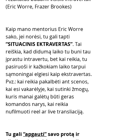
(Eric Worre, Frazer Brookes)
Kaip mano mentorius Eric Worre 
sako, jei norėsi, tu gali tapti 
“SITUACINIS EKTRAVERTAS”
. Tai 
reiškia, kad didumą laiko tu buni tau 
įprastu intravertu, bet kai reikia, tu 
pasiruoši ir kažkokiam laiko tarpui 
sąmoningai elgiesi kaip ekstravertas. 
Pvz.: kai reikia pakalbėti ant scenos, 
kai esi vakarėlyje, kai sutinki žmogų, 
kuris manai galėtų būti geras 
komandos narys, kai reikia 
nufilmuoti reel ar live transliaciją. 
Tu gali 
“apgauti”
 savo protą ir 