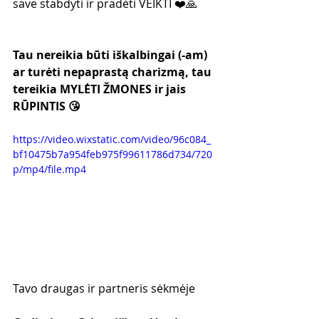
save stabdyti ir pradėti VEIKTI ❤️🙏
Tau nereikia būti iškalbingai (-am) 
ar turėti nepaprastą charizmą, tau 
tereikia MYLĖTI ŽMONES ir jais 
RŪPINTIS 😘
https://video.wixstatic.com/video/96c084_
bf10475b7a954feb975f99611786d734/720
p/mp4/file.mp4
Tavo draugas ir partneris sėkmėje