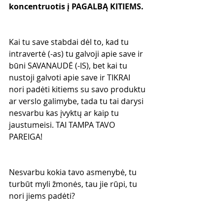
koncentruotis į PAGALBĄ KITIEMS. 
Kai tu save stabdai dėl to, kad tu 
intravertė (-as) tu galvoji apie save ir 
būni SAVANAUDĖ (-IS), bet kai tu 
nustoji galvoti apie save ir TIKRAI 
nori padėti kitiems su savo produktu 
ar verslo galimybe, tada tu tai darysi 
nesvarbu kas įvyktų ar kaip tu 
jaustumeisi. TAI TAMPA TAVO 
PAREIGA!
Nesvarbu kokia tavo asmenybė, tu 
turbūt myli žmonės, tau jie rūpi, tu 
nori jiems padėti?