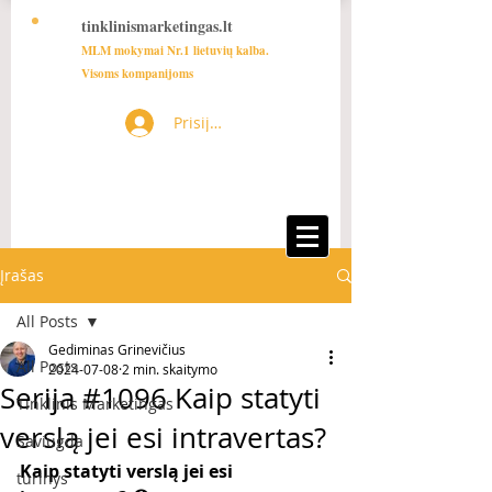
tinklinismarketingas.lt
MLM mokymai Nr.1 lietuvių kalba.
Visoms kompanijoms
Prisijungti
Įrašas
All Posts
Gediminas Grinevičius
All Posts
2024-07-08
2 min. skaitymo
Serija #1096 Kaip statyti
Tinklinis Marketingas
verslą jei esi intravertas?
Saviugda
Kaip statyti verslą jei esi 
turinys