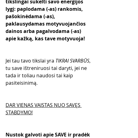
tikslingai sukelti savo energijos 
lygį: paplodama (-as) rankomis, 
pašokinėdama (-as), 
paklausydamas motyvuojančios 
dainos arba pagalvodama (-as) 
apie kažką, kas tave motyvuoja!
Jei tau tavo tikslai yra 
TIKRAI SVARBŪS
, 
tu save ištreniruosi tai daryti, jei ne 
tada ir toliau naudosi tai kaip 
pasiteisinimą.
DAR VIENAS VAISTAS NUO SAVĘS 
STABDYMO!
Nustok galvoti apie SAVE ir pradėk 