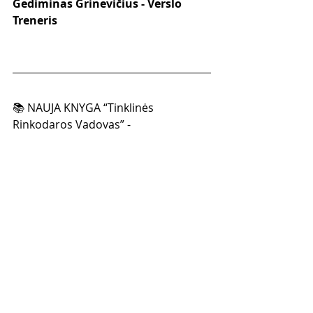
Gediminas Grinevičius - Verslo 
Treneris
📚 NAUJA KNYGA “Tinklinės 
Rinkodaros Vadovas” - 
https://www.tinklinismarketingas.lt/ti
nklinesrinkodarosvadovas
  jau 
prekyboje 📚
🔝🔝🔝 Prisijunk prie Numeris 
#1
Tinklinio Marketingo mokymų  
bendruomenės Lietuvoje -  
Čempionų Lyga čia 
http://cempionulyga.lt/
  ir sukurk 
PROVERŽĮ savo versle! 🔝🔝🔝  