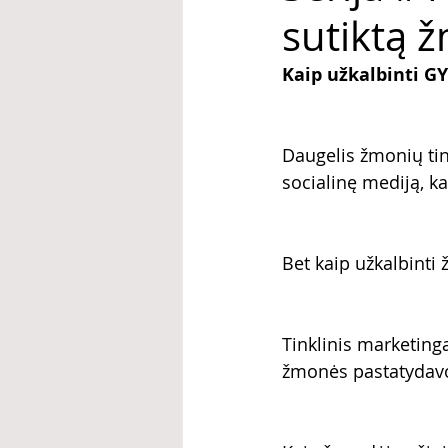
sutiktą z
Kaip užkalbinti G
Daugelis žmonių tin
socialinę mediją, ka
Bet kaip užkalbinti 
Tinklinis marketingas
žmonės pastatydavo