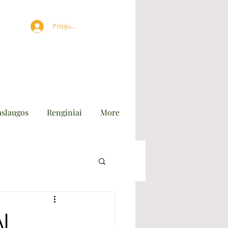
Prisijungti
aslaugos
Renginiai
More
I