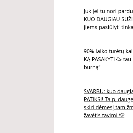
Juk jei tu nori pard
KUO DAUGIAU SUŽINO
jiems pasiūlyti tin
90% laiko turėtų kal
KĄ PASAKYTI 🥳 tau t
burną”
SVARBU: kuo daugia
PATIKSI! Taip, dauge
skiri dėmesį tam žm
žavėtis tavimi 💡