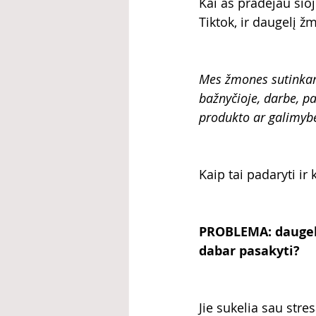
Kai aš pradėjau šio
Tiktok, ir daugelį 
Mes žmones sutinkame
bažnyčioje, darbe, par
produkto ar galimyb
Kaip tai padaryti ir
PROBLEMA: daugelis
dabar pasakyti? 
Jie sukelia sau stre