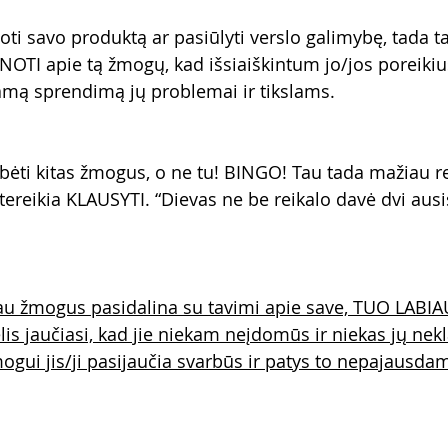
uoti savo produktą ar pasiūlyti verslo galimybę, tada ta
TI apie tą žmogų, kad išsiaiškintum jo/jos poreikius
kamą sprendimą jų problemai ir tikslams.
bėti kitas žmogus, o ne tu! BINGO! Tau tada mažiau rei
ereikia KLAUSYTI. “Dievas ne be reikalo davė dvi ausis
u žmogus pasidalina su tavimi apie save, TUO LABIAU
lis jaučiasi, kad jie niekam neįdomūs ir niekas jų nekl
ogui jis/ji pasijaučia svarbūs ir patys to nepajausda