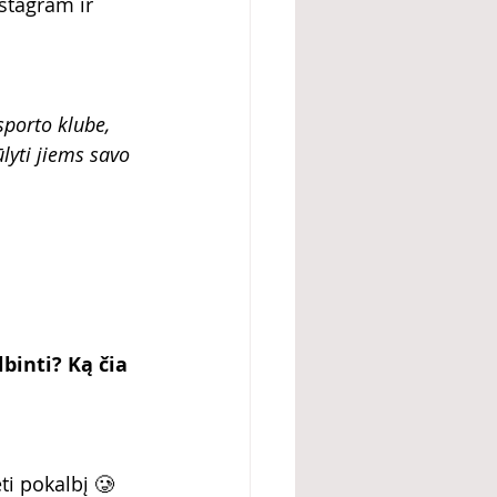
stagram ir 
porto klube, 
ūlyti jiems savo 
binti? Ką čia 
ti pokalbį 🥲