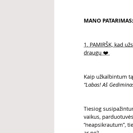
MANO PATARIMAS
1. PAMIRŠK, kad užsi
draugų ❤️ 
Kaip užkalbintum tą
“Labas! Aš Gediminas
Tiesiog susipažintu
vaikus, parduotuvės 
“neapsikrautum”, t
ar ne?