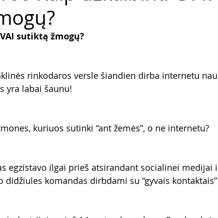
̌mogų?
YVAI sutiktą žmogų?
klinės rinkodaros versle šiandien dirba internetu na
s yra labai šaunu!
žmones, kuriuos sutinki “ant žemės”, o ne internetu?
 egzistavo ilgai prieš atsirandant socialinei medijai ir
 didžiules komandas dirbdami su “gyvais kontaktais”