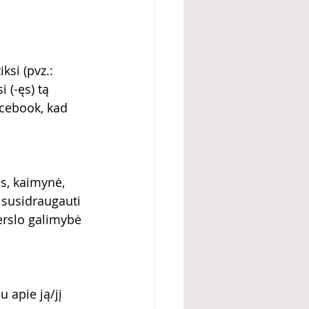
ksi (pvz.: 
 (-ęs) tą 
acebook, kad 
is, kaimynė, 
 susidraugauti 
verslo galimybė 
 apie ją/jį 