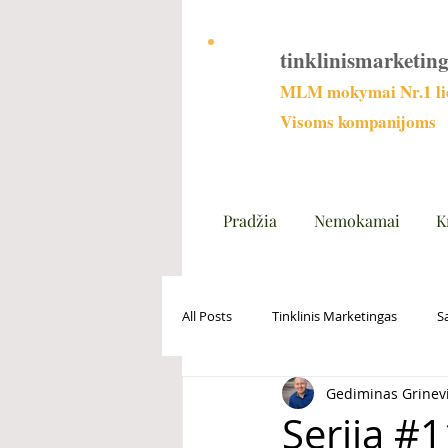
tinklinismarketing
MLM mokymai Nr.1 lie
Visoms kompanijoms
Pradžia
Nemokamai
K
All Posts
Tinklinis Marketingas
S
Gediminas Grinev
Serija #1