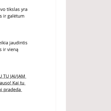
vo tikslas yra 
 ir galėtum 
kia jaudintis 
 ir vieną 
 TU JAI/JAM 
auso! Kai tu 
mi pradeda 