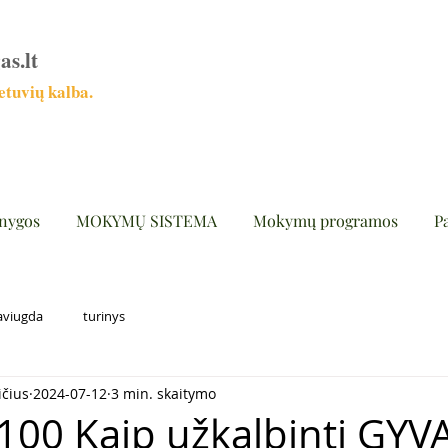
as.lt
tuvių kalba.
nygos
MOKYMŲ SISTEMA
Mokymų programos
P
aviugda
turinys
ičius
2024-07-12
3 min. skaitymo
100 Kaip užkalbinti GYVA