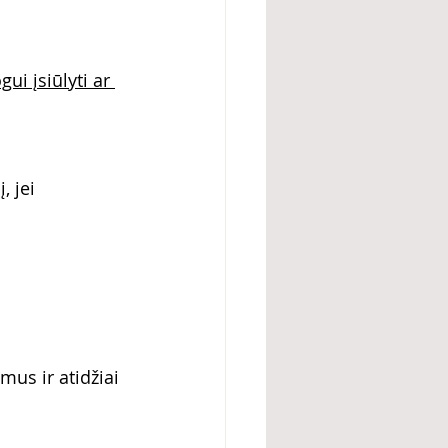
i įsiūlyti ar 
, jei 
us ir atidžiai 