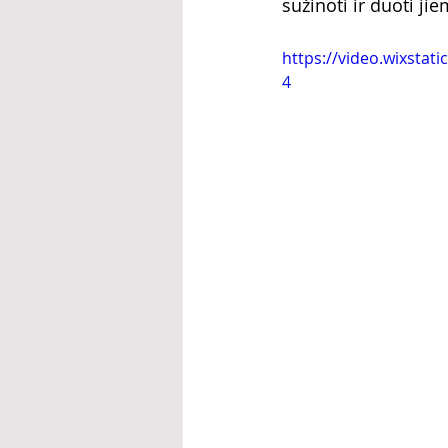
sužinoti ir duoti j
https://video.wixsta
4