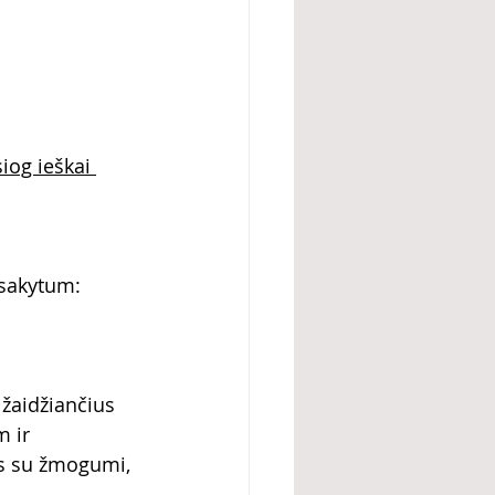
iog ieškai 
asakytum: 
žaidžiančius 
 ir 
is su žmogumi, 