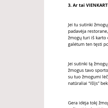
3. Ar tai VIENKAR
Jei tu sutinki žmogų
padavėja restorane, 
žmogų turi iš karto
galėtum ten tęsti po
Jei sutinki tą žmogų 
žmogus tavo sporto k
su tuo žmogumi lėčia
natūraliai “išlįs” b
Gera idėja tokį žmog