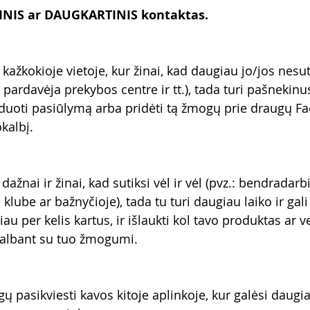
TINIS ar DAUGKARTINIS kontaktas.
 kažkokioje vietoje, kur žinai, kad daugiau jo/jos nesuti
pardavėja prekybos centre ir tt.), tada turi pašnekinusi
 duoti pasiūlymą arba pridėti tą žmogų prie draugų F
kalbį.
dažnai ir žinai, kad sutiksi vėl ir vėl (pvz.: bendradarb
lube ar bažnyčioje), tada tu turi daugiau laiko ir gali
u per kelis kartus, ir išlaukti kol tavo produktas ar 
ekalbant su tuo žmogumi.
ų pasikviesti kavos kitoje aplinkoje, kur galėsi daugiau