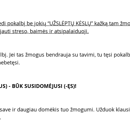
edi pokalbį be jokių “UŽSLĖPTŲ KĖSLŲ” kažką tam žmogu
jauti streso, baimės ir atsipalaiduoji.
lbį. Jei tas žmogus bendrauja su tavimi, tu tęsi pokalbį
ebetęsi.
US) - BŪK SUSIDOMĖJUSI (-ĘS)!
save ir daugiau domėkis tuo žmogumi. Užduok klausim
. 