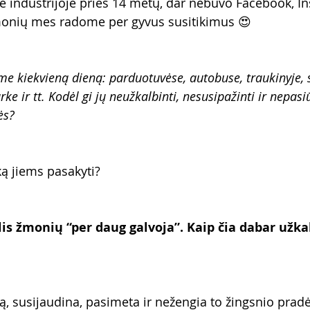
je industrijoje prieš 14 metų, dar nebuvo Facebook, In
žmonių mes radome per gyvus susitikimus 😍
 kiekvieną dieną: parduotuvėse, autobuse, traukinyje, s
ke ir tt. Kodėl gi jų neužkalbinti, nesusipažinti ir nepasi
ės?
 ką jiems pasakyti?
 žmonių “per daug galvoja”. Kaip čia dabar užkal
są, susijaudina, pasimeta ir nežengia to žingsnio pradė