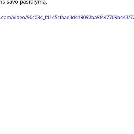
iems savo pasiūlymą.
tic.com/video/96c084_fd145cfaae3d419092ba9f447709b443/7