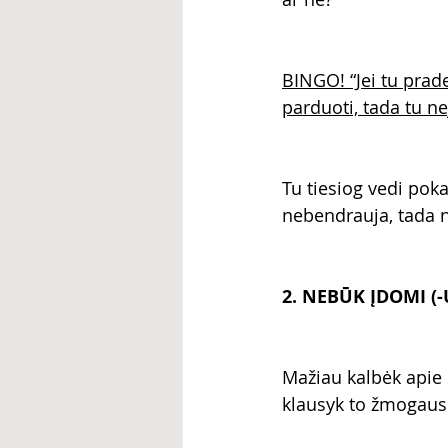
BINGO! “Jei tu prad
parduoti, tada tu ne
Tu tiesiog vedi poka
nebendrauja, tada n
2. NEBŪK ĮDOMI (-
Mažiau kalbėk apie 
klausyk to žmogaus