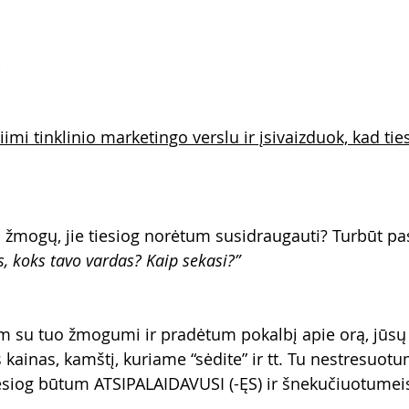
:
imi tinklinio marketingo verslu ir įsivaizduok, kad ties
 žmogų, jie tiesiog norėtum susidraugauti? Turbūt p
, koks tavo vardas? Kaip sekasi?”
m su tuo žmogumi ir pradėtum pokalbį apie orą, jūsų 
kainas, kamštį, kuriame “sėdite” ir tt. Tu nestresuotum
iesiog būtum ATSIPALAIDAVUSI (-ĘS) ir šnekučiuotume