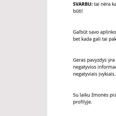
SVARBU:
 tai nėra k
būti!
Galbūt savo aplinko
bet kada gali tai pa
Geras pavyzdys yra 
negatyvios informaci
negatyviais įvykiai
Su laiku žmonės prad
profilyje.