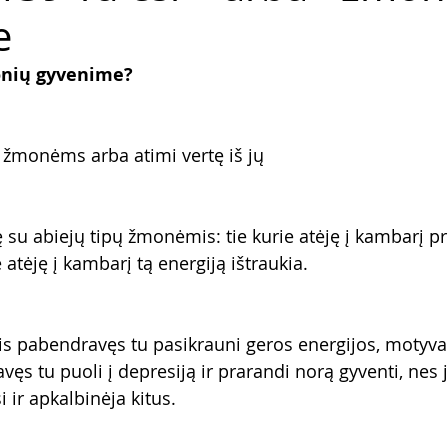
e
monių gyvenime?
 žmonėms arba atimi vertę iš jų
su abiejų tipų žmonėmis: tie kurie atėję į kambarį pri
e atėję į kambarį tą energiją ištraukia.
 pabendravęs tu pasikrauni geros energijos, motyvacij
vęs tu puoli į depresiją ir prarandi norą gyventi, nes ji
 ir apkalbinėja kitus. 