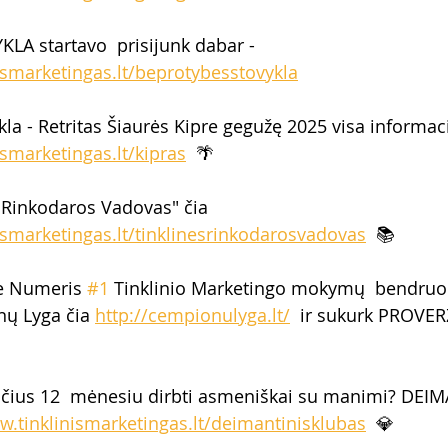
A startavo  prisijunk dabar -  
ismarketingas.lt/beprotybesstovykla
la - Retritas Šiaurės Kipre gegužę 2025 visa informaci
ismarketingas.lt/kipras
  🌴 
 Rinkodaros Vadovas" čia 
ismarketingas.lt/tinklinesrinkodarosvadovas
  📚
ie Numeris 
#1
 Tinklinio Marketingo mokymų  bendru
nų Lyga čia 
http://cempionulyga.lt/
  ir sukurk PROVERŽ
čius 12  mėnesiu dirbti asmeniškai su manimi? DEIM
w.tinklinismarketingas.lt/deimantinisklubas
  💎