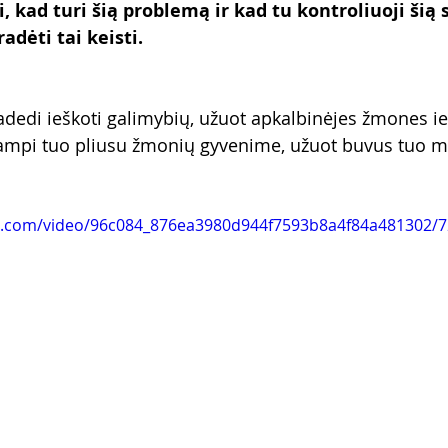
, kad turi šią problemą ir kad tu kontroliuoji šią s
radėti tai keisti.
dedi ieškoti galimybių, užuot apkalbinėjes žmones ie
 tampi tuo pliusu žmonių gyvenime, užuot buvus tuo 
tic.com/video/96c084_876ea3980d944f7593b8a4f84a481302/