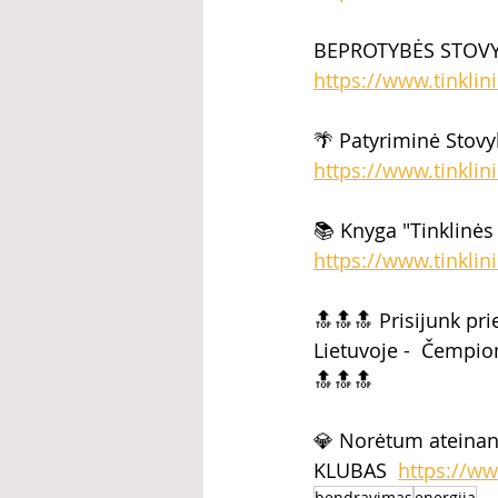
BEPROTYBĖS STOVYKL
https://www.tinklin
🌴 Patyriminė Stovyk
https://www.tinklin
📚 Knyga "Tinklinės
https://www.tinklin
🔝🔝🔝 Prisijunk pr
Lietuvoje -  Čempio
🔝🔝🔝  
💎 Norėtum ateinan
KLUBAS  
https://ww
bendravimas
energija