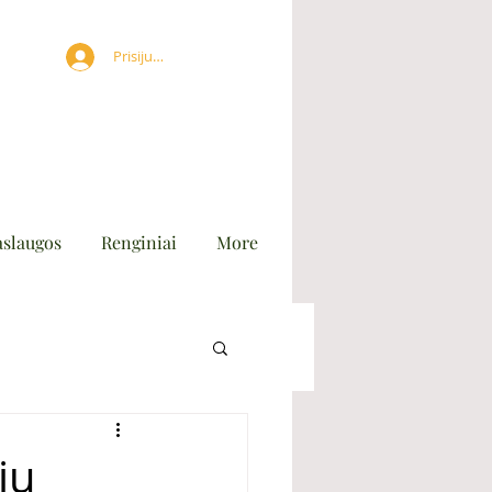
Prisijungti
aslaugos
Renginiai
More
ų