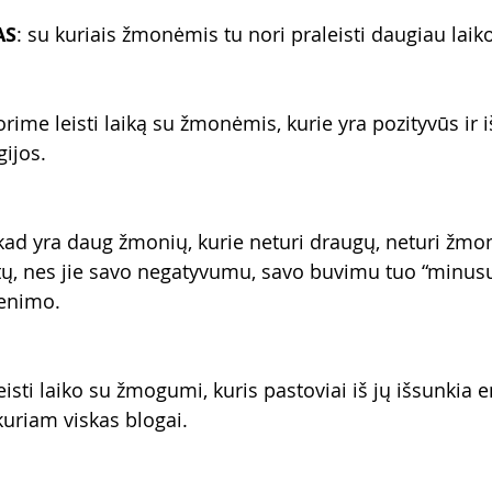
AS
: su kuriais žmonėmis tu nori praleisti daugiau laik
rime leisti laiką su žmonėmis, kurie yra pozityvūs ir 
ijos.
ad yra daug žmonių, kurie neturi draugų, neturi žmon
tų, nes jie savo negatyvumu, savo buvimu tuo “minusu
enimo.
isti laiko su žmogumi, kuris pastoviai iš jų išsunkia en
uriam viskas blogai. 