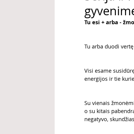
gyvenim
Tu esi + arba - ž
Tu arba duodi vertę
Visi esame susidūrę 
energijos ir tie kuri
Su vienais žmonėmis
o su kitais pabendra
negatyvo, skundžiasi