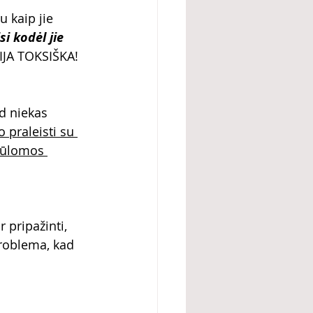
 kaip jie 
i kodėl jie 
IJA TOKSIŠKA!
d niekas 
 praleisti su 
iūlomos 
r pripažinti, 
problema, kad 