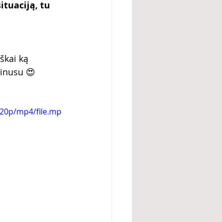
ituaciją, tu 
škai ką 
minusu 😍
720p/mp4/file.mp