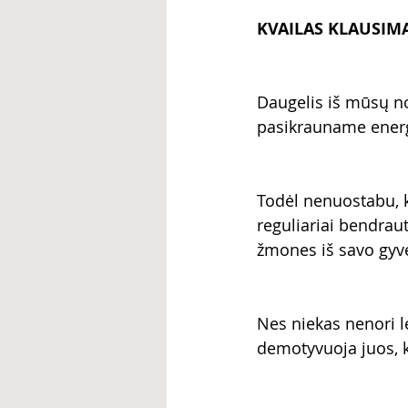
KVAILAS KLAUSIM
Daugelis iš mūsų no
pasikrauname energ
Todėl nenuostabu, k
reguliariai bendrau
žmones iš savo gyv
Nes niekas nenori le
demotyvuoja juos, k