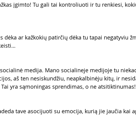
ažkas įgimto! Tu gali tai kontroliuoti ir tu renkiesi, k
s dėka ar kažkokių patirčių dėka tu tapai negatyviu ž
keisti…
socialinė medija. Mano socialineje medijoje tu nieka
jos, aš ten nesiskundžiu, neapkalbinėju kitų, ir nesid
s. Tai yra sąmoningas sprendimas, o ne atsitiktinumas!
eda tave asocijuoti su emocija, kurią jie jaučia kai a