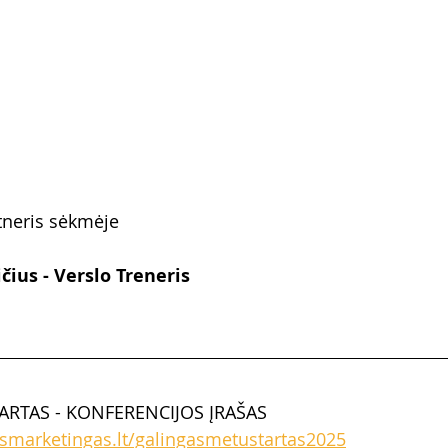
tneris sėkmėje
ius - Verslo Treneris
RTAS - KONFERENCIJOS ĮRAŠAS 
ismarketingas.lt/galingasmetustartas2025