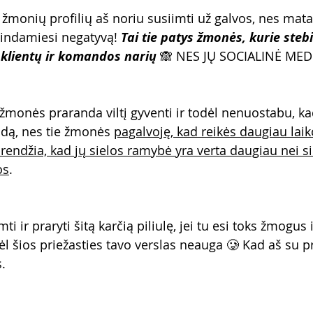
 žmonių profilių aš noriu susiimti už galvos, nes matau
indamiesi negatyvą! 
Tai tie patys žmonės, kurie stebis
 klientų ir komandos narių
 🙈 NES JŲ SOCIALINĖ MED
žmonės praranda viltį gyventi ir todėl nenuostabu, ka
dą, nes tie žmonės 
pagalvoję, kad reikės daugiau laiko
endžia, kad jų sielos ramybė yra verta daugiau nei s
os
.
ti ir praryti šitą karčią piliulę, jei tu esi toks žmogus i
ėl šios priežasties tavo verslas neauga 🥲 Kad aš su 
.