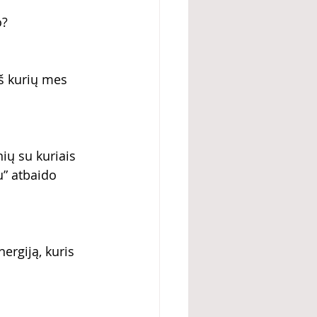
o?
iš kurių mes 
ių su kuriais 
” atbaido 
ergiją, kuris 