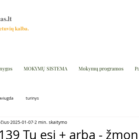
as.lt
tuvių kalba.
nygos
MOKYMŲ SISTEMA
Mokymų programos
P
aviugda
turinys
ičius
2025-01-07
2 min. skaitymo
139 Tu esi + arba - žmoni