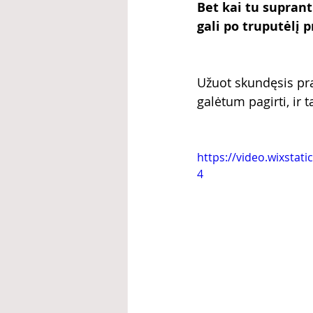
Bet kai tu supranti
gali po truputėlį p
Užuot skundęsis pra
galėtum pagirti, ir
https://video.wixsta
4