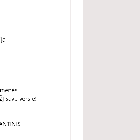
ja 
omenės 
Į savo versle! 
ANTINIS 