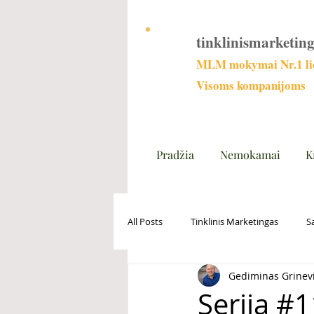
tinklinismarketing
MLM mokymai Nr.1 lie
Visoms kompanijoms
Pradžia
Nemokamai
K
All Posts
Tinklinis Marketingas
S
Gediminas Grinev
Serija #1