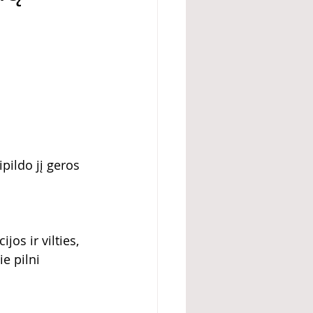
pildo jį geros 
os ir vilties, 
e pilni 