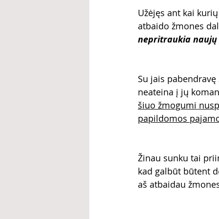
Užėjęs ant kai kurių
atbaido žmones dal
nepritraukia naujų
Su jais pabendravę 
neateina į jų koman
šiuo žmogumi nuspr
papildomos pajam
Žinau sunku tai priim
kad galbūt būtent d
aš atbaidau žmones