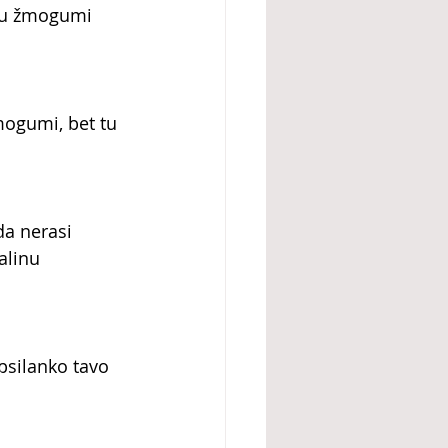
okiu žmogumi 
mogumi, bet tu 
da nerasi 
alinu 
psilanko tavo 