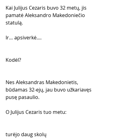
Kai Julijus Cezaris buvo 32 metų, jis 
pamatė Aleksandro Makedoniečio 
statulą.
Ir… apsiverkė....
Kodėl?
Nes Aleksandras Makedonietis, 
būdamas 32-ejų, jau buvo užkariavęs 
pusę pasaulio.
O Julijus Cezaris tuo metu:
turėjo daug skolų