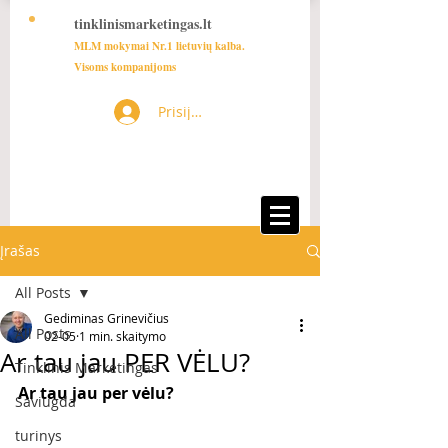
tinklinismarketingas.lt
MLM mokymai Nr.1 lietuvių kalba.
Visoms kompanijoms
Prisijungti
Įrašas
All Posts
Gediminas Grinevičius
All Posts
02-05
1 min. skaitymo
Ar tau jau PER VĖLU?
Tinklinis Marketingas
Ar tau jau per vėlu?
Saviugda
turinys