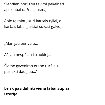
Šiandien noriu su tavimi pakalbėti 
apie labai dažną jausmą.
Apie tą mintį, kuri kartais tyliai, o 
kartais labai garsiai sukasi galvoje:
„Man jau per vėlu…
Aš jau nespėjau į traukinį…
Šiame gyvenimo etape turėjau 
pasiekti daugiau…“
Leisk pasidalinti viena labai stipria 
istorija.