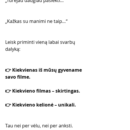
„Turėjau daugiau pasiekti…“
„Kažkas su manimi ne taip…“
Leisk priminti vieną labai svarbų 
dalyką:
👉 Kiekvienas iš mūsų gyvename 
savo filme.
👉 Kiekvieno filmas – skirtingas.
👉 Kiekvieno kelionė – unikali.
Tau nei per vėlu, nei per anksti.