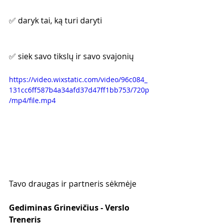
✅ daryk tai, ką turi daryti
✅ siek savo tikslų ir savo svajonių
https://video.wixstatic.com/video/96c084_
131cc6ff587b4a34afd37d47ff1bb753/720p
/mp4/file.mp4
Tavo draugas ir partneris sėkmėje
Gediminas Grinevičius - Verslo 
Treneris