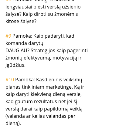
lengviausiai plėsti verslą užsienio 
šalyse? Kaip dirbti su žmonėmis 
kitose šalyse? 
#9
 Pamoka: Kaip padaryti, kad 
komanda darytų 
DAUGIAU? Strategijos kaip pagerinti 
žmonių efektyvumą, motyvaciją ir 
įgūdžius. 
#10
 Pamoka: Kasdieninis veiksmų 
planas tinkliniam marketinge. Ką ir 
kaip daryti kiekvieną dieną versle, 
kad gautum rezultatus net jei šį 
verslą darai kaip papildomą veiklą 
(valandą ar kelias valandas per 
dieną).