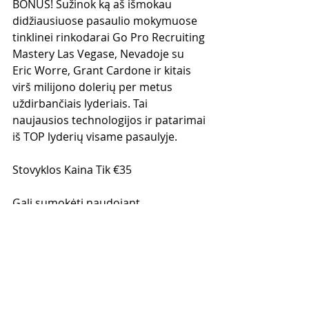
BONUS! Sužinok ką aš išmokau 
didžiausiuose pasaulio mokymuose 
tinklinei rinkodarai Go Pro Recruiting 
Mastery Las Vegase, Nevadoje su 
Eric Worre, Grant Cardone ir kitais 
virš milijono dolerių per metus 
uždirbančiais lyderiais. Tai 
naujausios technologijos ir patarimai 
iš TOP lyderių visame pasaulyje.
Stovyklos Kaina Tik €35
Gali sumokėti naudojant 
PAYPAL: gediminas_grinevicius@yaho
o.com 
Arba BANKO PAVEDIMU:
Lietuvoje: 