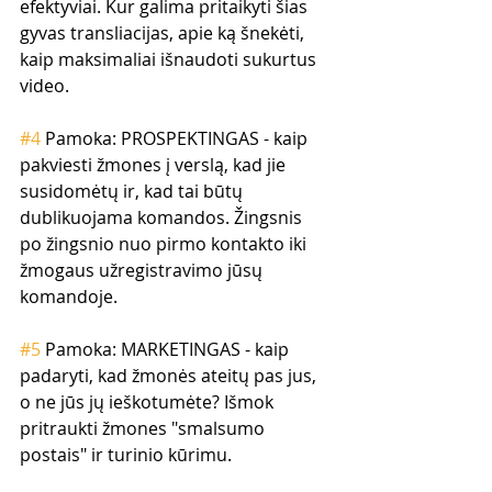
efektyviai. Kur galima pritaikyti šias 
gyvas transliacijas, apie ką šnekėti, 
kaip maksimaliai išnaudoti sukurtus 
video.
#4
 Pamoka: PROSPEKTINGAS - kaip 
pakviesti žmones į verslą, kad jie 
susidomėtų ir, kad tai būtų 
dublikuojama komandos. Žingsnis 
po žingsnio nuo pirmo kontakto iki 
žmogaus užregistravimo jūsų 
komandoje.
#5
 Pamoka: MARKETINGAS - kaip 
padaryti, kad žmonės ateitų pas jus, 
o ne jūs jų ieškotumėte? Išmok 
pritraukti žmones "smalsumo 
postais" ir turinio kūrimu.