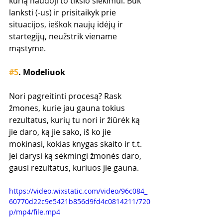
kurią naudoji to tikslo siekimui. Būk 
lanksti (-us) ir prisitaikyk prie 
situacijos, ieškok naujų idėjų ir 
startegijų, neužstrik viename 
mąstyme.
#5
. Modeliuok
Nori pagreitinti procesą? Rask 
žmones, kurie jau gauna tokius 
rezultatus, kurių tu nori ir žiūrėk ką 
jie daro, ką jie sako, iš ko jie 
mokinasi, kokias knygas skaito ir t.t. 
Jei darysi ką sėkmingi žmonės daro, 
gausi rezultatus, kuriuos jie gauna.
https://video.wixstatic.com/video/96c084_
60770d22c9e5421b856d9fd4c0814211/720
p/mp4/file.mp4