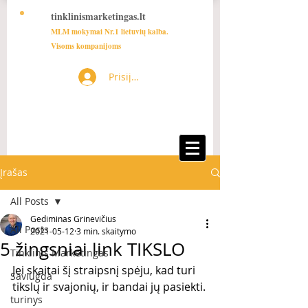
tinklinismarketingas.lt
MLM mokymai Nr.1 lietuvių kalba.
Visoms kompanijoms
Prisijungti
Įrašas
All Posts
Gediminas Grinevičius
All Posts
2021-05-12
3 min. skaitymo
5 žingsniai link TIKSLO
Tinklinis Marketingas
Jei skaitai šį straipsnį spėju, kad turi 
Saviugda
tikslų ir svajonių, ir bandai jų pasiekti.
turinys