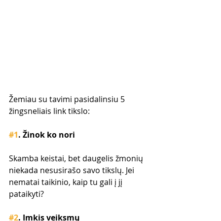
Žemiau su tavimi pasidalinsiu 5 
žingsneliais link tikslo:
#1
. Žinok ko nori
Skamba keistai, bet daugelis žmonių 
niekada nesusirašo savo tikslų. Jei 
nematai taikinio, kaip tu gali į jį 
pataikyti?
#2
. Imkis veiksmų