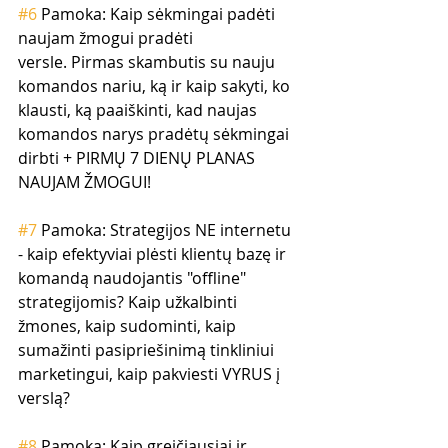
#6
 Pamoka: Kaip sėkmingai padėti 
naujam žmogui pradėti 
versle. Pirmas skambutis su nauju 
komandos nariu, ką ir kaip sakyti, ko 
klausti, ką paaiškinti, kad naujas 
komandos narys pradėtų sėkmingai 
dirbti + PIRMŲ 7 DIENŲ PLANAS 
NAUJAM ŽMOGUI!
#7
 Pamoka: Strategijos NE internetu 
- kaip efektyviai plėsti klientų bazę ir 
komandą naudojantis "offline" 
strategijomis? Kaip užkalbinti 
žmones, kaip sudominti, kaip 
sumažinti pasipriešinimą tinkliniui 
marketingui, kaip pakviesti VYRUS į 
verslą?
#8
 Pamoka: Kaip greičiausiai ir 