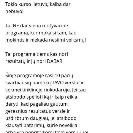
Tokio kurso lietuvių kalba dar 
nebuvo!
Tai NE dar viena motyvacinė 
programa, kur mokaisi tam, kad 
mokintis ir niekada nesiimi veiksmų!
Tai programa tiems kas nori 
rezultatų ir jų nori DABAR!
Šioje programoje rasi 10 pačių 
svarbiausių pamokų TAVO verslui ir 
sėkmei tinklinėje rinkodaroje. Jei tau 
atsibodo spėlioti ką ir kaip reikia 
daryti, kad pagaliau gautum 
geresnius rezultatus versle ir 
uždirbtum daugiau, jei atsibodo 
klausyti patarimų, kurie neveikia 
arba yra nepritaikomi tavo verslui, jei 