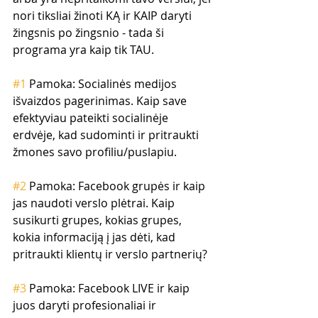
nori tiksliai žinoti KĄ ir KAIP daryti 
žingsnis po žingsnio - tada ši 
programa yra kaip tik TAU.
#1
 Pamoka: Socialinės medijos 
išvaizdos pagerinimas. Kaip save 
efektyviau pateikti socialinėje 
erdvėje, kad sudominti ir pritraukti 
žmones savo profiliu/puslapiu.
#2
 Pamoka: Facebook grupės ir kaip 
jas naudoti verslo plėtrai. Kaip 
susikurti grupes, kokias grupes, 
kokia informaciją į jas dėti, kad 
pritraukti klientų ir verslo partnerių?
#3
 Pamoka: Facebook LIVE ir kaip 
juos daryti profesionaliai ir 