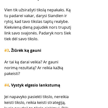
Vien tik užsirašyti tikslą nepakaks. Ką 
tu padarei vakar, darysi šiandien ir 
rytoj, kad tavo tikslas taptų realybe. 
Kiekvieną dieną pajudėk nors truputį 
link savo svajonės. Padaryk nors šiek 
tiek dėl savo tikslo.
#3
. Žiūrėk ką gauni
Ar tai ką darai veikia? Ar gauni 
norimą rezultatą? Ar reikia kažką 
pakeisti?
#4
. Vystyk elgesio lankstumą
Jei napavyko pasiekti tikslo, nereikia 
keisti tikslo, reikia keisti strategiją, 