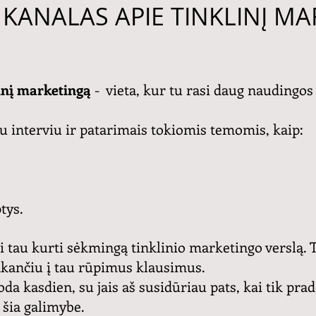
KANALAS APIE TINKLINĮ M
inį marketingą
- vieta, kur tu rasi daug naudingos
u interviu ir patarimais tokiomis temomis, kaip:
tys.
ti tau kurti sėkmingą tinklinio marketingo verslą. T
akančiu į tau rūpimus klausimus.
kasdien, su jais aš susidūriau pats, kai tik pradėj
i šia galimybe.