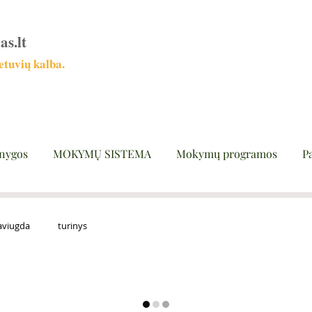
as.lt
tuvių kalba.
nygos
MOKYMŲ SISTEMA
Mokymų programos
P
aviugda
turinys