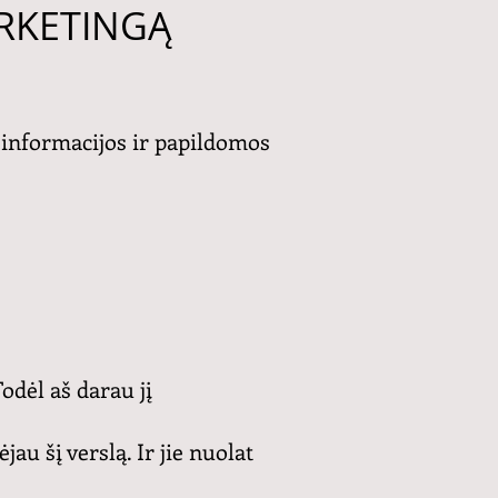
ARKETINGĄ
 informacijos ir papildomos
odėl aš darau jį
au šį verslą. Ir jie nuolat