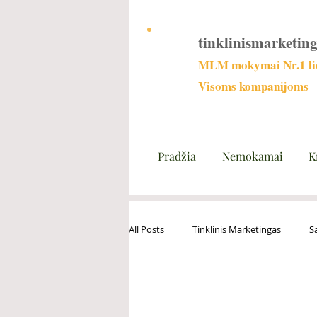
tinklinismarketing
MLM mokymai Nr.1 lie
Visoms kompanijoms
Pradžia
Nemokamai
K
All Posts
Tinklinis Marketingas
S