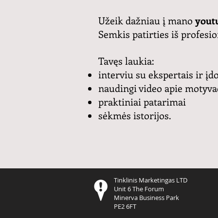
Užeik dažniau į mano
youtu
Semkis patirties iš profes
Tavęs laukia:
interviu su ekspertais ir 
naudingi video apie motyva
praktiniai patarimai
sėkmės istorijos.
Tinklinis Marketingas LTD
Unit 6 The Forum
Minerva Business Park
PE2 6FT