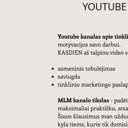
YOUTUBE 
Youtube kanalas apie tinkl
motyvacijos savo darbui.
KASDIEN aš talpinu video s
asmeninis tobulėjimas
saviugda
tinklinio marketingo paslap
MLM kanalo tikslas
- padė
maksimaliai praktišku, ats
Šiuos klausimus man užduoda 
kyla tiems, kurie tik domis