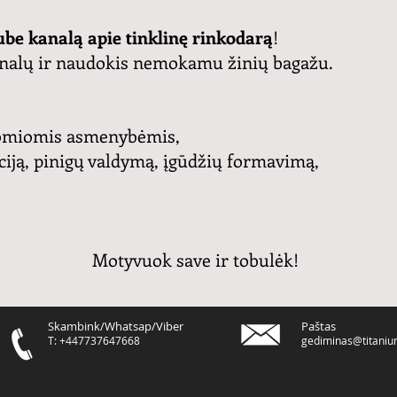
be kanalą apie tinklinę rinkodarą
!
ionalų ir naudokis nemokamu žinių bagažu.
įdomiomis asmenybėmis,
ciją, pinigų valdymą, įgūdžių formavimą,
Motyvuok save ir tobulėk!
Skambink/Whatsap/Viber
Paštas
T: +447737647668
gediminas@titaniu