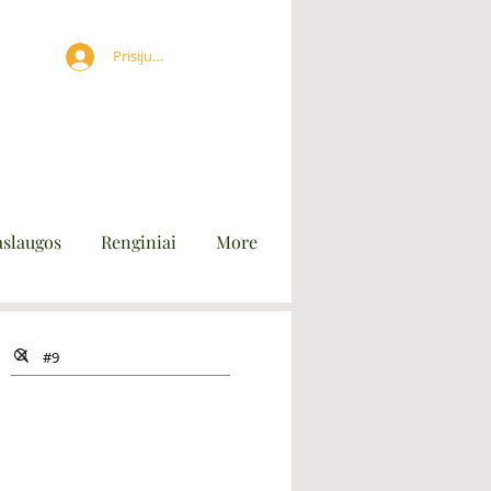
Prisijungti
aslaugos
Renginiai
More